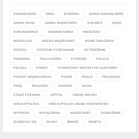
DAMASŁAWEK
ENEA
EPIDEMIA
GMINA DAMASŁAWEK
GMINA SKOKI
GMINA WĄGROWIEC
GOŁAŃCZ
IMGW
KORONAWIRUS
KWARANTANNA
MIEŚCISKO
NEKROLOGI
NIELBA WĄGROWIEC
NOWE ZAKAŻENIA
ODESZLI
OSTATNIE POŻEGNANIE
OSTRZEŻENIE
PANDEMIA
PIŁKA NOŻNA
POGRZEB
POLICJA
POLSKA
POMOC
POWIATOWY INSPEKTOR SANITARNY
POWIAT WĄGROWIECKI
POŻAR
PRACA
PROGNOZA
PRĄD
ROGOŹNO
SANPEID
SKOKI
STRAŻ POŻARNA
SZPITAL
URZĄD MIEJSKI
WIELKOPOLSKA
WIELKOPOLSKI URZĄD WOJEWÓDZKI
WYPADEK
WYŁĄCZENIA
WĄGROWIEC
ZAGROŻENIE
ZDARZYŁO SIĘ
ZGONY
ŚMIERĆ
ŚWIĘTO