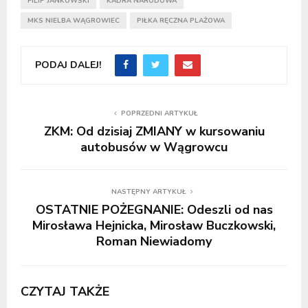
FILIP JANKOWSKI
KADRA NARODOWA
MKS NIELBA WĄGROWIEC
PIŁKA RĘCZNA PLAŻOWA
PODAJ DALEJ!
POPRZEDNI ARTYKUŁ
ZKM: Od dzisiaj ZMIANY w kursowaniu
autobusów w Wągrowcu
NASTĘPNY ARTYKUŁ
OSTATNIE POŻEGNANIE: Odeszli od nas
Mirosława Hejnicka, Mirosław Buczkowski,
Roman Niewiadomy
CZYTAJ TAKŻE