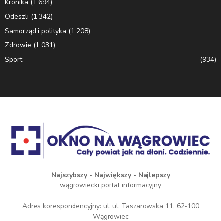
Kronika
(1 694)
Odeszli
(1 342)
Samorząd i polityka
(1 208)
Zdrowie
(1 031)
Sport
(934)
Najszybszy - Największy - Najlepszy
wągrowiecki portal informacyjny
Adres korespondencyjny: ul. ul. Taszarowska 11, 62-100
Wągrowiec