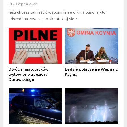
7 sierpnia 2026
Jeśli chcesz zamieścić wspomnienie o kimś bliskim, kto
odszedł na zawsze, to skontaktuj się z...
Dwóch nastolatków
Będzie połączenie Wapna z
wyłowiono z Jeziora
Kcynią
Durowskiego