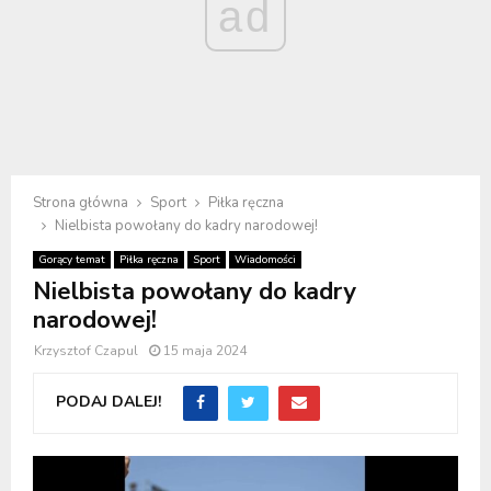
ad
Strona główna
Sport
Piłka ręczna
Nielbista powołany do kadry narodowej!
Gorący temat
Piłka ręczna
Sport
Wiadomości
Nielbista powołany do kadry
narodowej!
Krzysztof Czapul
15 maja 2024
PODAJ DALEJ!