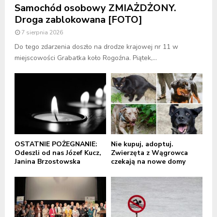
Samochód osobowy ZMIAŻDŻONY.
Droga zablokowana [FOTO]
7 sierpnia 2026
Do tego zdarzenia doszło na drodze krajowej nr 11 w
miejscowości Grabatka koło Rogoźna. Piątek,...
OSTATNIE POŻEGNANIE:
Nie kupuj, adoptuj.
Odeszli od nas Józef Kucz,
Zwierzęta z Wągrowca
Janina Brzostowska
czekają na nowe domy