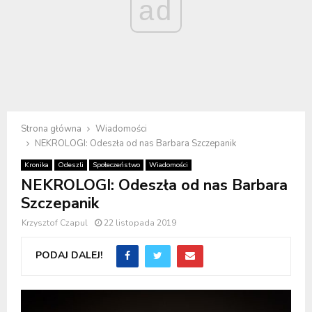
ad
Strona główna
Wiadomości
NEKROLOGI: Odeszła od nas Barbara Szczepanik
Kronika
Odeszli
Społeczeństwo
Wiadomości
NEKROLOGI: Odeszła od nas Barbara
Szczepanik
Krzysztof Czapul
22 listopada 2019
PODAJ DALEJ!