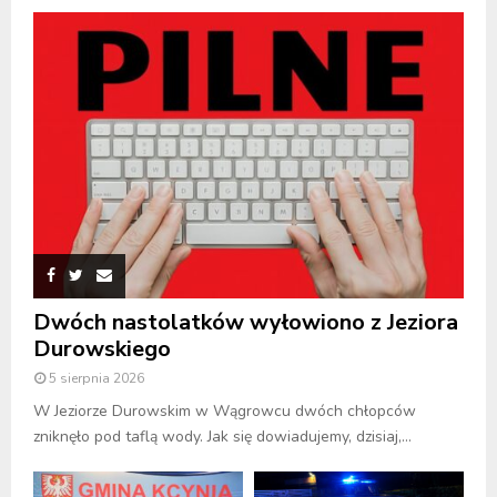
Dwóch nastolatków wyłowiono z Jeziora
Durowskiego
5 sierpnia 2026
W Jeziorze Durowskim w Wągrowcu dwóch chłopców
zniknęło pod taflą wody. Jak się dowiadujemy, dzisiaj,...