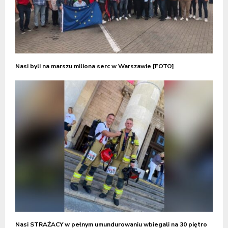
Nasi byli na marszu miliona serc w Warszawie [FOTO]
Nasi STRAŻACY w pełnym umundurowaniu wbiegali na 30 piętro