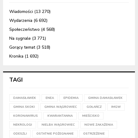
Wiadomości
(13 270)
Wydarzenia
(6 692)
Społeczeństwo
(4 568)
Na sygnale
(3 771)
Gorący temat
(3 518)
Kronika
(1 692)
TAGI
DAMASŁAWEK
ENEA
EPIDEMIA
GMINA DAMASŁAWEK
GMINA SKOKI
GMINA WĄGROWIEC
GOŁAŃCZ
IMGW
KORONAWIRUS
KWARANTANNA
MIEŚCISKO
NEKROLOGI
NIELBA WĄGROWIEC
NOWE ZAKAŻENIA
ODESZLI
OSTATNIE POŻEGNANIE
OSTRZEŻENIE