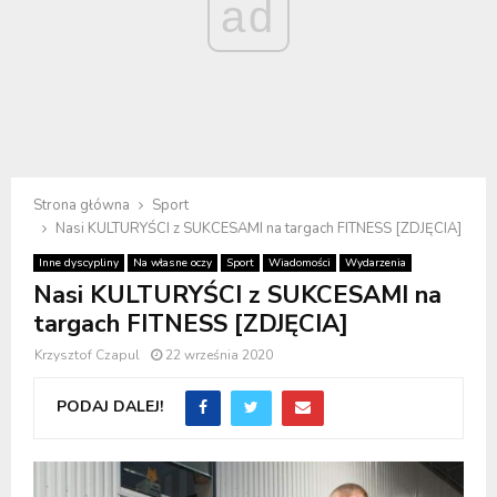
ad
Strona główna
Sport
Nasi KULTURYŚCI z SUKCESAMI na targach FITNESS [ZDJĘCIA]
Inne dyscypliny
Na własne oczy
Sport
Wiadomości
Wydarzenia
Nasi KULTURYŚCI z SUKCESAMI na
targach FITNESS [ZDJĘCIA]
Krzysztof Czapul
22 września 2020
PODAJ DALEJ!