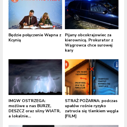
Będzie połączenie Wapna z
Pijany obcokrajowiec za
Kcynią
kierownicą. Prokurator z
Wągrowca chce surowej
kary
IMGW OSTRZEGA:
STRAŻ POŻARNA: podczas
możliwe u nas BURZE,
upałów rośnie ryzyko
DESZCZ oraz silny WIATR,
zatrucia się tlenkiem węgla
a lokalnie...
[FILM]