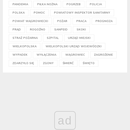
PANDEMIA
PIŁKA NOŻNA
POGRZEB
POLICJA
POLSKA
POMOC
POWIATOWY INSPEKTOR SANITARNY
POWIAT WĄGROWIECKI
POŻAR
PRACA
PROGNOZA
PRĄD
ROGOŹNO
SANPEID
SKOKI
STRAŻ POŻARNA
SZPITAL
URZĄD MIEJSKI
WIELKOPOLSKA
WIELKOPOLSKI URZĄD WOJEWÓDZKI
WYPADEK
WYŁĄCZENIA
WĄGROWIEC
ZAGROŻENIE
ZDARZYŁO SIĘ
ZGONY
ŚMIERĆ
ŚWIĘTO
ad