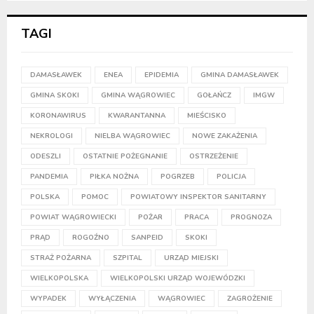
TAGI
DAMASŁAWEK
ENEA
EPIDEMIA
GMINA DAMASŁAWEK
GMINA SKOKI
GMINA WĄGROWIEC
GOŁAŃCZ
IMGW
KORONAWIRUS
KWARANTANNA
MIEŚCISKO
NEKROLOGI
NIELBA WĄGROWIEC
NOWE ZAKAŻENIA
ODESZLI
OSTATNIE POŻEGNANIE
OSTRZEŻENIE
PANDEMIA
PIŁKA NOŻNA
POGRZEB
POLICJA
POLSKA
POMOC
POWIATOWY INSPEKTOR SANITARNY
POWIAT WĄGROWIECKI
POŻAR
PRACA
PROGNOZA
PRĄD
ROGOŹNO
SANPEID
SKOKI
STRAŻ POŻARNA
SZPITAL
URZĄD MIEJSKI
WIELKOPOLSKA
WIELKOPOLSKI URZĄD WOJEWÓDZKI
WYPADEK
WYŁĄCZENIA
WĄGROWIEC
ZAGROŻENIE