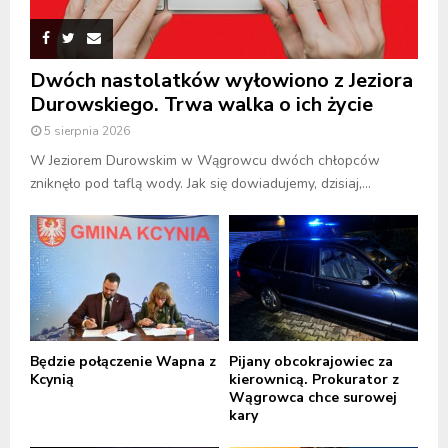
Dwóch nastolatków wyłowiono z Jeziora
Durowskiego. Trwa walka o ich życie
5 sierpnia 2026
W Jeziorem Durowskim w Wągrowcu dwóch chłopców
zniknęło pod taflą wody. Jak się dowiadujemy, dzisiaj,...
Będzie połączenie Wapna z
Pijany obcokrajowiec za
Kcynią
kierownicą. Prokurator z
Wągrowca chce surowej
kary