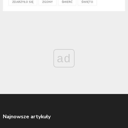
ZDARZYŁO SIĘ
ZGONY
ŚMIERĆ
ŚWIĘTO
ad
Najnowsze artykuły