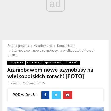
ad
Strona główna
Wiadomości
Komunikacja
Już niebawem nowe szynobusy na wielkopolskich torach!
[FOTO]
Gorący temat
Komunikacja
Społeczeństwo
Wiadomości
Już niebawem nowe szynobusy na
wielkopolskich torach! [FOTO]
Redakcja
13 maja 2025
PODAJ DALEJ!