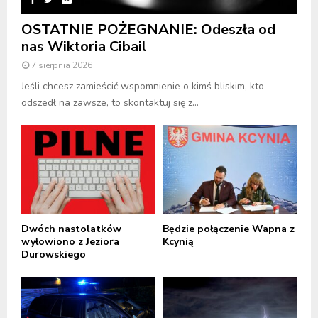
OSTATNIE POŻEGNANIE: Odeszła od
nas Wiktoria Cibail
7 sierpnia 2026
Jeśli chcesz zamieścić wspomnienie o kimś bliskim, kto
odszedł na zawsze, to skontaktuj się z...
Dwóch nastolatków
Będzie połączenie Wapna z
wyłowiono z Jeziora
Kcynią
Durowskiego