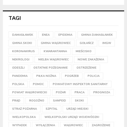
TAGI
DAMASŁAWEK
ENEA
EPIDEMIA
GMINA DAMASŁAWEK
GMINA SKOKI
GMINA WĄGROWIEC
GOŁAŃCZ
IMGW
KORONAWIRUS
KWARANTANNA
MIEŚCISKO
NEKROLOGI
NIELBA WĄGROWIEC
NOWE ZAKAŻENIA
ODESZLI
OSTATNIE POŻEGNANIE
OSTRZEŻENIE
PANDEMIA
PIŁKA NOŻNA
POGRZEB
POLICJA
POLSKA
POMOC
POWIATOWY INSPEKTOR SANITARNY
POWIAT WĄGROWIECKI
POŻAR
PRACA
PROGNOZA
PRĄD
ROGOŹNO
SANPEID
SKOKI
STRAŻ POŻARNA
SZPITAL
URZĄD MIEJSKI
WIELKOPOLSKA
WIELKOPOLSKI URZĄD WOJEWÓDZKI
WYPADEK
WYŁĄCZENIA
WĄGROWIEC
ZAGROŻENIE