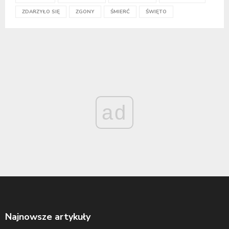
ZDARZYŁO SIĘ
ZGONY
ŚMIERĆ
ŚWIĘTO
ad
Najnowsze artykuły