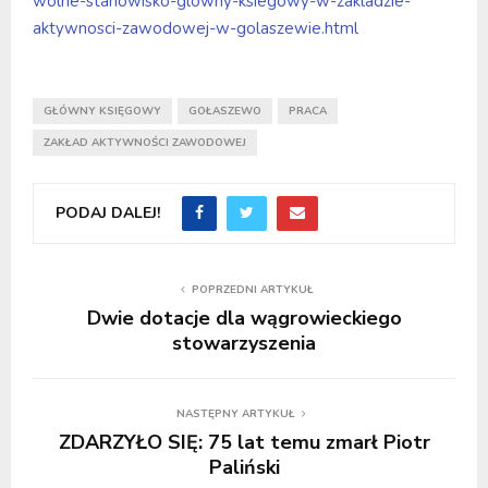
wolne-stanowisko-glowny-ksiegowy-w-zakladzie-
aktywnosci-zawodowej-w-golaszewie.html
GŁÓWNY KSIĘGOWY
GOŁASZEWO
PRACA
ZAKŁAD AKTYWNOŚCI ZAWODOWEJ
PODAJ DALEJ!
POPRZEDNI ARTYKUŁ
Dwie dotacje dla wągrowieckiego
stowarzyszenia
NASTĘPNY ARTYKUŁ
ZDARZYŁO SIĘ: 75 lat temu zmarł Piotr
Paliński