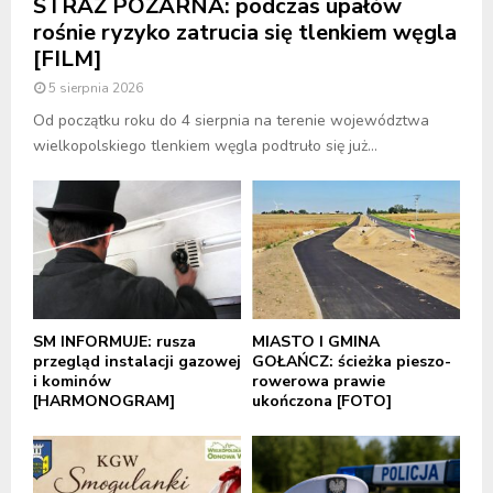
STRAŻ POŻARNA: podczas upałów
rośnie ryzyko zatrucia się tlenkiem węgla
[FILM]
5 sierpnia 2026
Od początku roku do 4 sierpnia na terenie województwa
wielkopolskiego tlenkiem węgla podtruło się już...
SM INFORMUJE: rusza
MIASTO I GMINA
przegląd instalacji gazowej
GOŁAŃCZ: ścieżka pieszo-
i kominów
rowerowa prawie
[HARMONOGRAM]
ukończona [FOTO]