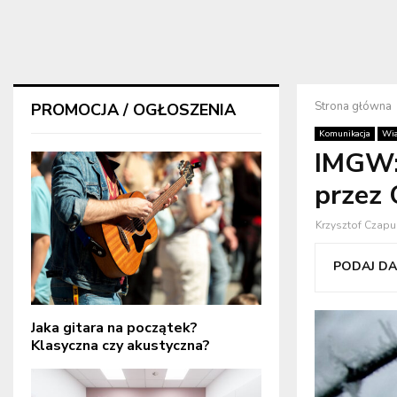
Strona główna
PROMOCJA / OGŁOSZENIA
Komunikacja
Wia
IMGW: 
przez
Krzysztof Czapu
PODAJ DAL
Jaka gitara na początek?
Klasyczna czy akustyczna?