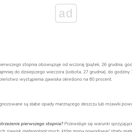
ad
ierwszego stopnia obowiązuje od wczoraj (piątek, 26 grudnia, godz
jmniej do dzisiejszego wieczora (sobota, 27 grudnia), do godziny 
eństwo wystąpienia zjawiska określono na 80 procent.
gnozowane są słabe opady marznącego deszczu lub mżawki pow
strzeżenie pierwszego stopnia?
Przewiduje się warunki sprzyjając
ch zjawisk meteorologicznych, które mogą powodować straty mate