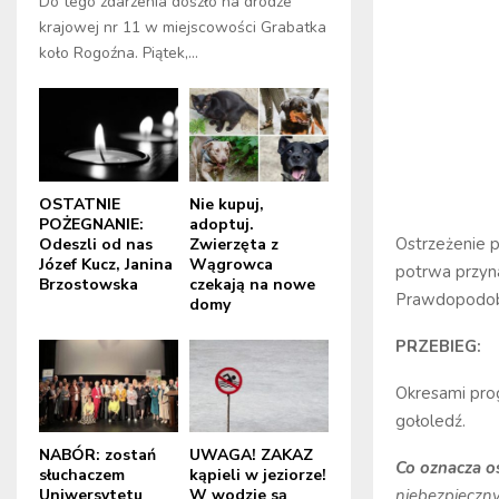
Do tego zdarzenia doszło na drodze
krajowej nr 11 w miejscowości Grabatka
koło Rogoźna. Piątek,...
OSTATNIE
Nie kupuj,
POŻEGNANIE:
adoptuj.
Ostrzeżenie p
Odeszli od nas
Zwierzęta z
Józef Kucz, Janina
Wągrowca
potrwa przyna
Brzostowska
czekają na nowe
Prawdopodobi
domy
PRZEBIEG:
Okresami pro
gołoledź.
NABÓR: zostań
UWAGA! ZAKAZ
Co oznacza o
słuchaczem
kąpieli w jeziorze!
Uniwersytetu
W wodzie są
niebezpieczny