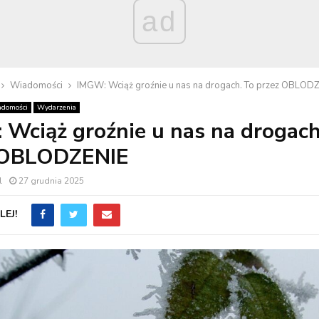
ad
Wiadomości
IMGW: Wciąż groźnie u nas na drogach. To przez OBLOD
domości
Wydarzenia
Wciąż groźnie u nas na drogach
 OBLODZENIE
l
27 grudnia 2025
EJ!