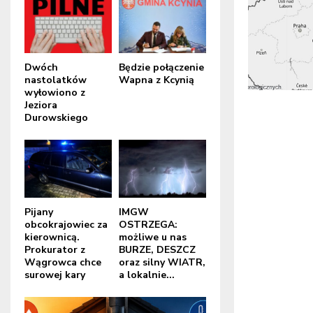
Dwóch
Będzie połączenie
nastolatków
Wapna z Kcynią
wyłowiono z
Jeziora
Durowskiego
Pijany
IMGW
obcokrajowiec za
OSTRZEGA:
kierownicą.
możliwe u nas
Prokurator z
BURZE, DESZCZ
Wągrowca chce
oraz silny WIATR,
surowej kary
a lokalnie...