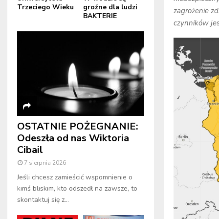
Trzeciego Wieku
groźne dla ludzi
zagrożenie zd
BAKTERIE
czynników jes
OSTATNIE POŻEGNANIE:
Odeszła od nas Wiktoria
Cibail
7 sierpnia 2026
Jeśli chcesz zamieścić wspomnienie o
kimś bliskim, kto odszedł na zawsze, to
skontaktuj się z...