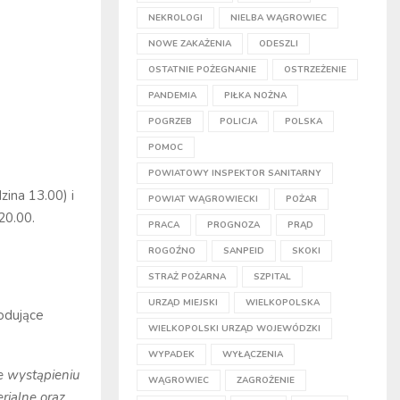
NEKROLOGI
NIELBA WĄGROWIEC
NOWE ZAKAŻENIA
ODESZLI
OSTATNIE POŻEGNANIE
OSTRZEŻENIE
PANDEMIA
PIŁKA NOŻNA
POGRZEB
POLICJA
POLSKA
POMOC
POWIATOWY INSPEKTOR SANITARNY
ina 13.00) i
POWIAT WĄGROWIECKI
POŻAR
20.00.
PRACA
PROGNOZA
PRĄD
ROGOŹNO
SANPEID
SKOKI
STRAŻ POŻARNA
SZPITAL
URZĄD MIEJSKI
WIELKOPOLSKA
odujące
WIELKOPOLSKI URZĄD WOJEWÓDZKI
WYPADEK
WYŁĄCZENIA
e wystąpieniu
WĄGROWIEC
ZAGROŻENIE
rialne oraz