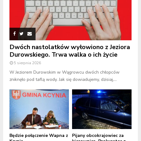
Dwóch nastolatków wyłowiono z Jeziora
Durowskiego. Trwa walka o ich życie
5 sierpnia 2026
W Jeziorem Durowskim w Wągrowcu dwóch chłopców
zniknęło pod taflą wody. Jak się dowiadujemy, dzisiaj,...
Będzie połączenie Wapna z
Pijany obcokrajowiec za