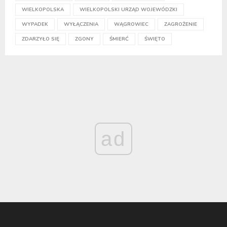
WIELKOPOLSKA
WIELKOPOLSKI URZĄD WOJEWÓDZKI
WYPADEK
WYŁĄCZENIA
WĄGROWIEC
ZAGROŻENIE
ZDARZYŁO SIĘ
ZGONY
ŚMIERĆ
ŚWIĘTO
ad