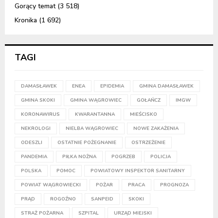
Gorący temat
(3 518)
Kronika
(1 692)
TAGI
DAMASŁAWEK
ENEA
EPIDEMIA
GMINA DAMASŁAWEK
GMINA SKOKI
GMINA WĄGROWIEC
GOŁAŃCZ
IMGW
KORONAWIRUS
KWARANTANNA
MIEŚCISKO
NEKROLOGI
NIELBA WĄGROWIEC
NOWE ZAKAŻENIA
ODESZLI
OSTATNIE POŻEGNANIE
OSTRZEŻENIE
PANDEMIA
PIŁKA NOŻNA
POGRZEB
POLICJA
POLSKA
POMOC
POWIATOWY INSPEKTOR SANITARNY
POWIAT WĄGROWIECKI
POŻAR
PRACA
PROGNOZA
PRĄD
ROGOŹNO
SANPEID
SKOKI
STRAŻ POŻARNA
SZPITAL
URZĄD MIEJSKI