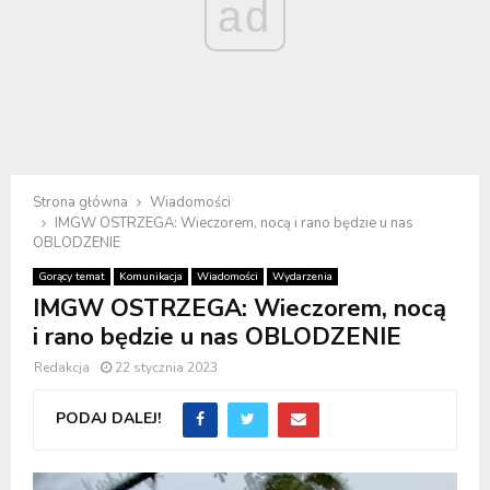
ad
Strona główna
Wiadomości
IMGW OSTRZEGA: Wieczorem, nocą i rano będzie u nas
OBLODZENIE
Gorący temat
Komunikacja
Wiadomości
Wydarzenia
IMGW OSTRZEGA: Wieczorem, nocą
i rano będzie u nas OBLODZENIE
Redakcja
22 stycznia 2023
PODAJ DALEJ!