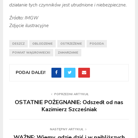
działanie tych czynników jest utrudnione i niebezpieczne.
Źródło: IMGW
Zdjęcie ilustracyjne
DESZCZ
OBLODZENIE
OSTRZEŻENIE
POGODA
POWIAT WĄGROWIECKI
ZAMARZANIE
PODAJ DALEJ!
POPRZEDNI ARTYKUŁ
OSTATNIE POŻEGNANIE: Odszedł od nas
Kazimierz Szcześniak
NASTĘPNY ARTYKUŁ
WAŻNE: Wiemy, gdzie dziś i w najbliższych