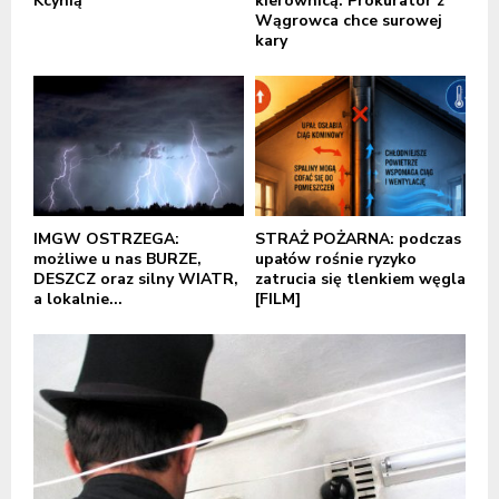
Kcynią
kierownicą. Prokurator z
Wągrowca chce surowej
kary
IMGW OSTRZEGA:
STRAŻ POŻARNA: podczas
możliwe u nas BURZE,
upałów rośnie ryzyko
DESZCZ oraz silny WIATR,
zatrucia się tlenkiem węgla
a lokalnie...
[FILM]