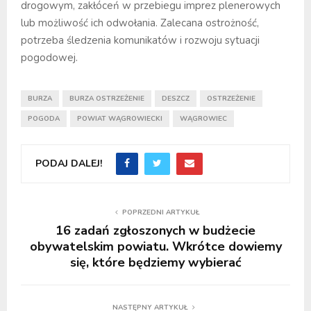
drogowym, zakłóceń w przebiegu imprez plenerowych
lub możliwość ich odwołania. Zalecana ostrożność,
potrzeba śledzenia komunikatów i rozwoju sytuacji
pogodowej.
BURZA
BURZA OSTRZEŻENIE
DESZCZ
OSTRZEŻENIE
POGODA
POWIAT WĄGROWIECKI
WĄGROWIEC
PODAJ DALEJ!
POPRZEDNI ARTYKUŁ
16 zadań zgłoszonych w budżecie
obywatelskim powiatu. Wkrótce dowiemy
się, które będziemy wybierać
NASTĘPNY ARTYKUŁ