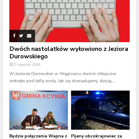
Dwóch nastolatków wyłowiono z Jeziora
Durowskiego
5 sierpnia 2026
W Jeziorze Durowskim w Wągrowcu dwóch chłopców
zniknęło pod taflą wody. Jak się dowiadujemy, dzisiaj,...
Będzie połączenie Wapna z
Pijany obcokrajowiec za