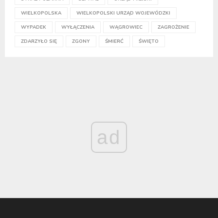
WIELKOPOLSKA
WIELKOPOLSKI URZĄD WOJEWÓDZKI
WYPADEK
WYŁĄCZENIA
WĄGROWIEC
ZAGROŻENIE
ZDARZYŁO SIĘ
ZGONY
ŚMIERĆ
ŚWIĘTO
ad