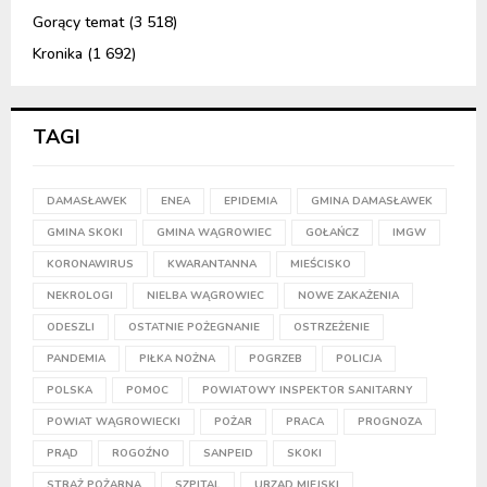
Gorący temat
(3 518)
Kronika
(1 692)
TAGI
DAMASŁAWEK
ENEA
EPIDEMIA
GMINA DAMASŁAWEK
GMINA SKOKI
GMINA WĄGROWIEC
GOŁAŃCZ
IMGW
KORONAWIRUS
KWARANTANNA
MIEŚCISKO
NEKROLOGI
NIELBA WĄGROWIEC
NOWE ZAKAŻENIA
ODESZLI
OSTATNIE POŻEGNANIE
OSTRZEŻENIE
PANDEMIA
PIŁKA NOŻNA
POGRZEB
POLICJA
POLSKA
POMOC
POWIATOWY INSPEKTOR SANITARNY
POWIAT WĄGROWIECKI
POŻAR
PRACA
PROGNOZA
PRĄD
ROGOŹNO
SANPEID
SKOKI
STRAŻ POŻARNA
SZPITAL
URZĄD MIEJSKI