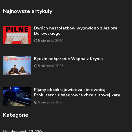
Najnowsze artykuły
Dwóch nastolatków wyłowiono z Jeziora
Durowskiego
5 sierpnia 2026
Będzie połączenie Wapna z Kcynią
5 sierpnia 2026
Pijany obcokrajowiec za kierownicą.
Prokurator z Wągrowca chce surowej kary
5 sierpnia 2026
Kategorie
Wiadomości
(13 270)