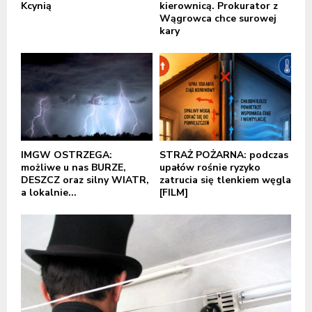
Kcynią
kierownicą. Prokurator z
Wągrowca chce surowej
kary
IMGW OSTRZEGA:
STRAŻ POŻARNA: podczas
możliwe u nas BURZE,
upałów rośnie ryzyko
DESZCZ oraz silny WIATR,
zatrucia się tlenkiem węgla
a lokalnie...
[FILM]