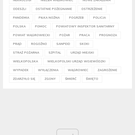
NEKROLOGI
NIELBA WĄGROWIEC
NOWE ZAKAŻENIA
ODESZLI
OSTATNIE POŻEGNANIE
OSTRZEŻENIE
PANDEMIA
PIŁKA NOŻNA
POGRZEB
POLICJA
POLSKA
POMOC
POWIATOWY INSPEKTOR SANITARNY
POWIAT WĄGROWIECKI
POŻAR
PRACA
PROGNOZA
PRĄD
ROGOŹNO
SANPEID
SKOKI
STRAŻ POŻARNA
SZPITAL
URZĄD MIEJSKI
WIELKOPOLSKA
WIELKOPOLSKI URZĄD WOJEWÓDZKI
WYPADEK
WYŁĄCZENIA
WĄGROWIEC
ZAGROŻENIE
ZDARZYŁO SIĘ
ZGONY
ŚMIERĆ
ŚWIĘTO