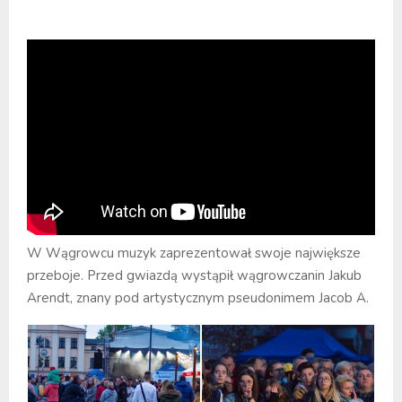
W Wągrowcu muzyk zaprezentował swoje największe
przeboje. Przed gwiazdą wystąpił wągrowczanin Jakub
Arendt, znany pod artystycznym pseudonimem Jacob A.