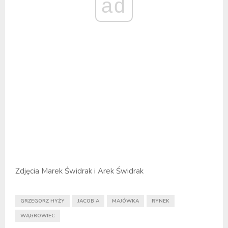
ad
Zdjęcia Marek Świdrak i Arek Świdrak
GRZEGORZ HYŻY
JACOB A
MAJÓWKA
RYNEK
WĄGROWIEC