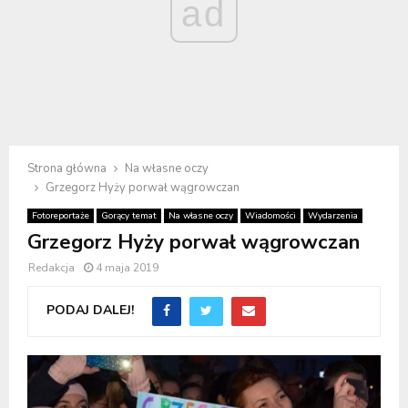
ad
Strona główna
Na własne oczy
Grzegorz Hyży porwał wągrowczan
Fotoreportaże
Gorący temat
Na własne oczy
Wiadomości
Wydarzenia
Grzegorz Hyży porwał wągrowczan
Redakcja
4 maja 2019
PODAJ DALEJ!