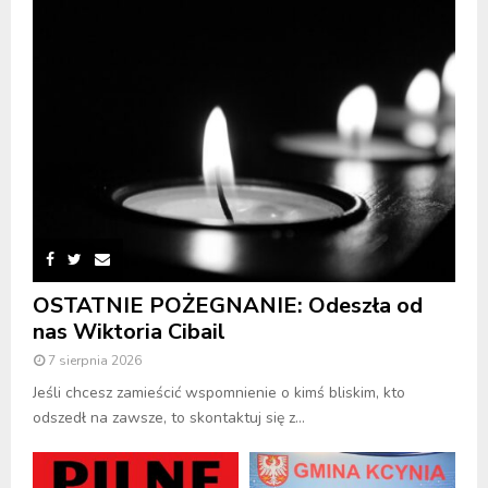
OSTATNIE POŻEGNANIE: Odeszła od
nas Wiktoria Cibail
7 sierpnia 2026
Jeśli chcesz zamieścić wspomnienie o kimś bliskim, kto
odszedł na zawsze, to skontaktuj się z...