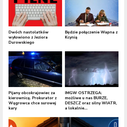
Dwóch nastolatków
Będzie połączenie Wapna z
wyłowiono z Jeziora
Kcynią
Durowskiego
Pijany obcokrajowiec za
IMGW OSTRZEGA:
kierownicą. Prokurator z
możliwe u nas BURZE,
Wągrowca chce surowej
DESZCZ oraz silny WIATR,
kary
a lokalnie...