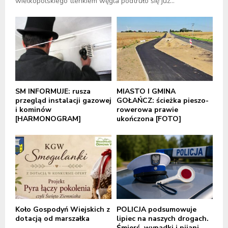
wielkopolskiego tlenkiem węgla podtruło się już...
SM INFORMUJE: rusza
MIASTO I GMINA
przegląd instalacji gazowej
GOŁAŃCZ: ścieżka pieszo-
i kominów
rowerowa prawie
[HARMONOGRAM]
ukończona [FOTO]
Koło Gospodyń Wiejskich z
POLICJA podsumowuje
dotacją od marszałka
lipiec na naszych drogach.
Śmierć, wypadki i pijani