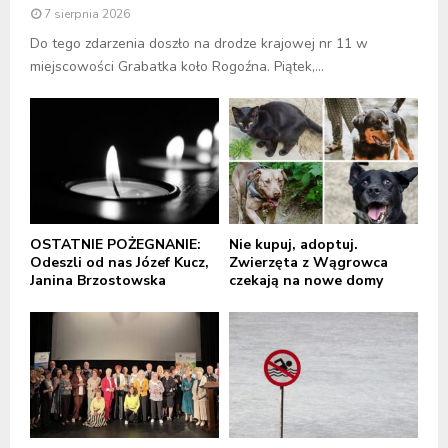
7 sierpnia 2026
Do tego zdarzenia doszło na drodze krajowej nr 11 w
miejscowości Grabatka koło Rogoźna. Piątek,...
OSTATNIE POŻEGNANIE:
Nie kupuj, adoptuj.
Odeszli od nas Józef Kucz,
Zwierzęta z Wągrowca
Janina Brzostowska
czekają na nowe domy