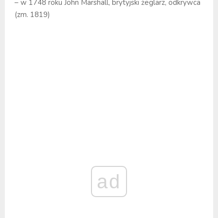
– w 1748 roku John Marshall, brytyjski żeglarz, odkrywca
(zm. 1819)
ad