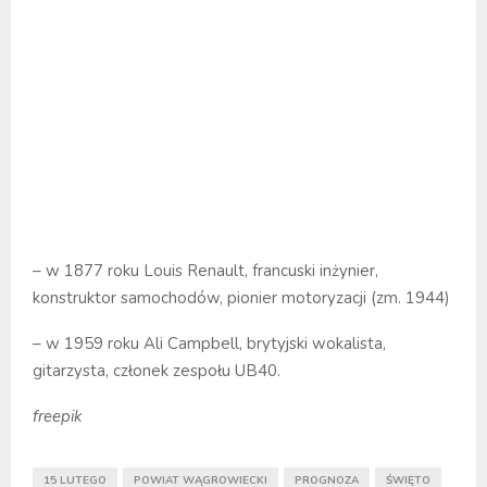
– w 1877 roku Louis Renault, francuski inżynier,
konstruktor samochodów, pionier motoryzacji (zm. 1944)
– w 1959 roku Ali Campbell, brytyjski wokalista,
gitarzysta, członek zespołu UB40.
freepik
15 LUTEGO
POWIAT WĄGROWIECKI
PROGNOZA
ŚWIĘTO