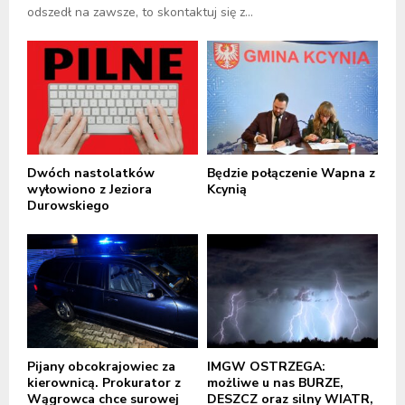
odszedł na zawsze, to skontaktuj się z...
Dwóch nastolatków
Będzie połączenie Wapna z
wyłowiono z Jeziora
Kcynią
Durowskiego
Pijany obcokrajowiec za
IMGW OSTRZEGA:
kierownicą. Prokurator z
możliwe u nas BURZE,
Wągrowca chce surowej
DESZCZ oraz silny WIATR,