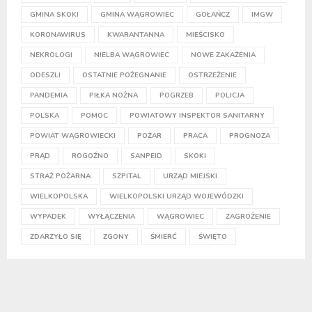
GMINA SKOKI
GMINA WĄGROWIEC
GOŁAŃCZ
IMGW
KORONAWIRUS
KWARANTANNA
MIEŚCISKO
NEKROLOGI
NIELBA WĄGROWIEC
NOWE ZAKAŻENIA
ODESZLI
OSTATNIE POŻEGNANIE
OSTRZEŻENIE
PANDEMIA
PIŁKA NOŻNA
POGRZEB
POLICJA
POLSKA
POMOC
POWIATOWY INSPEKTOR SANITARNY
POWIAT WĄGROWIECKI
POŻAR
PRACA
PROGNOZA
PRĄD
ROGOŹNO
SANPEID
SKOKI
STRAŻ POŻARNA
SZPITAL
URZĄD MIEJSKI
WIELKOPOLSKA
WIELKOPOLSKI URZĄD WOJEWÓDZKI
WYPADEK
WYŁĄCZENIA
WĄGROWIEC
ZAGROŻENIE
ZDARZYŁO SIĘ
ZGONY
ŚMIERĆ
ŚWIĘTO