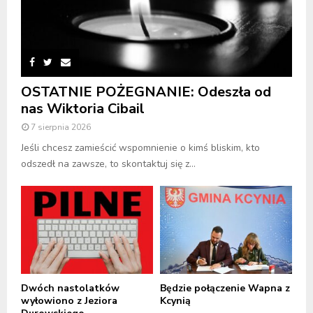
OSTATNIE POŻEGNANIE: Odeszła od
nas Wiktoria Cibail
7 sierpnia 2026
Jeśli chcesz zamieścić wspomnienie o kimś bliskim, kto
odszedł na zawsze, to skontaktuj się z...
Dwóch nastolatków
Będzie połączenie Wapna z
wyłowiono z Jeziora
Kcynią