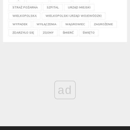
STRAŻ POŻARNA
SZPITAL
URZĄD MIEJSKI
WIELKOPOLSKA
WIELKOPOLSKI URZĄD WOJEWÓDZKI
WYPADEK
WYŁĄCZENIA
WĄGROWIEC
ZAGROŻENIE
ZDARZYŁO SIĘ
ZGONY
ŚMIERĆ
ŚWIĘTO
ad