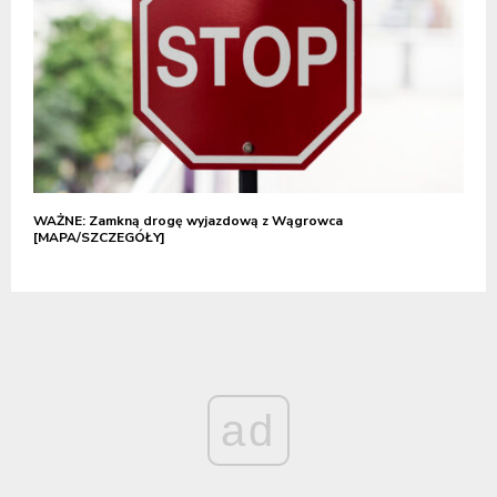
WAŻNE: Zamkną drogę wyjazdową z Wągrowca
[MAPA/SZCZEGÓŁY]
ad