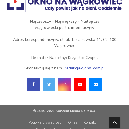
Najszybszy - Największy - Najlepszy
wągrowiecki portal informacyjny
Adres korespondencyjny: ul. ul. Taszarowska 11, 62-100
Wągrowiec
Redaktor Naczelny: Krzysztof Czapul
Skontaktuj się z nami:
redakcja@onw.com.pl
© 2019-2021 Koncent Media Sp. z o.o.
Polityka prywatności
O nas
Kontakt