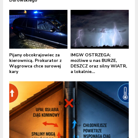
Durowskiego
Pijany obcokrajowiec za
IMGW OSTRZEGA:
kierownicą. Prokurator z
możliwe u nas BURZE,
Wągrowca chce surowej
DESZCZ oraz silny WIATR,
kary
a lokalnie...