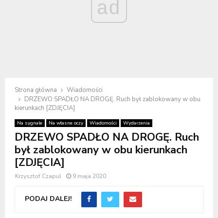
ad
Strona główna
Wiadomości
DRZEWO SPADŁO NA DROGĘ. Ruch był zablokowany w obu
kierunkach [ZDJĘCIA]
Na sygnale
Na własne oczy
Wiadomości
Wydarzenia
DRZEWO SPADŁO NA DROGĘ. Ruch
był zablokowany w obu kierunkach
[ZDJĘCIA]
Krzysztof Czapul
9 maja 2020
PODAJ DALEJ!