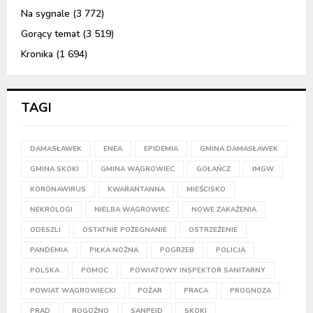
Na sygnale
(3 772)
Gorący temat
(3 519)
Kronika
(1 694)
TAGI
DAMASŁAWEK
ENEA
EPIDEMIA
GMINA DAMASŁAWEK
GMINA SKOKI
GMINA WĄGROWIEC
GOŁAŃCZ
IMGW
KORONAWIRUS
KWARANTANNA
MIEŚCISKO
NEKROLOGI
NIELBA WĄGROWIEC
NOWE ZAKAŻENIA
ODESZLI
OSTATNIE POŻEGNANIE
OSTRZEŻENIE
PANDEMIA
PIŁKA NOŻNA
POGRZEB
POLICJA
POLSKA
POMOC
POWIATOWY INSPEKTOR SANITARNY
POWIAT WĄGROWIECKI
POŻAR
PRACA
PROGNOZA
PRĄD
ROGOŹNO
SANPEID
SKOKI