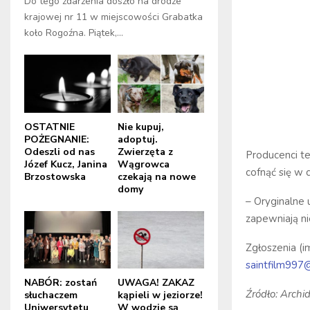
Do tego zdarzenia doszło na drodze
krajowej nr 11 w miejscowości Grabatka
koło Rogoźna. Piątek,...
OSTATNIE
Nie kupuj,
POŻEGNANIE:
adoptuj.
Odeszli od nas
Zwierzęta z
Producenci te
Józef Kucz, Janina
Wągrowca
cofnąć się w 
Brzostowska
czekają na nowe
domy
– Oryginalne 
zapewniają ni
Zgłoszenia (i
saintfilm997
NABÓR: zostań
UWAGA! ZAKAZ
Źródło: Archi
słuchaczem
kąpieli w jeziorze!
Uniwersytetu
W wodzie są