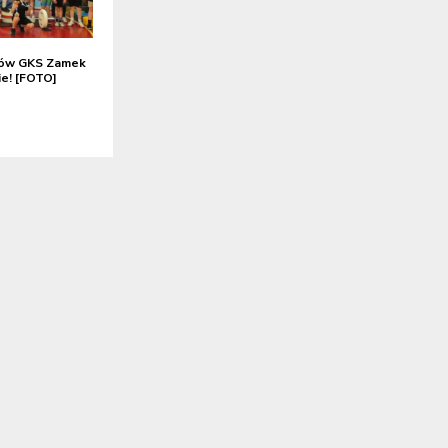
ków GKS Zamek
ie! [FOTO]