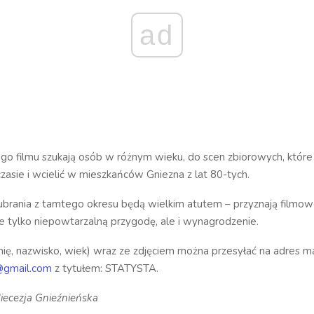
ad
go filmu szukają osób w różnym wieku, do scen zbiorowych, które 
czasie i wcielić w mieszkańców Gniezna z lat 80-tych.
ubrania z tamtego okresu będą wielkim atutem – przyznają filmowc
e tylko niepowtarzalną przygodę, ale i wynagrodzenie.
mię, nazwisko, wiek) wraz ze zdjęciem można przesyłać na adres m
@gmail.com
z tytułem: STATYSTA.
diecezja Gnieźnieńska