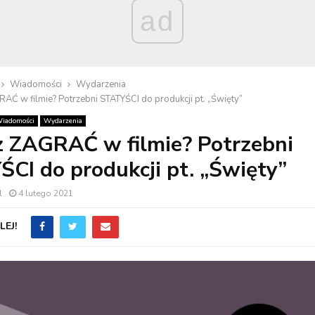
ad
Wiadomości
Wydarzenia
AĆ w filmie? Potrzebni STATYŚCI do produkcji pt. „Święty”
iadomości
Wydarzenia
 ZAGRAĆ w filmie? Potrzebni
CI do produkcji pt. „Święty”
l
4 lutego 2021
EJ!