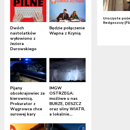
Uroczyste pośw
Redgoszczy [FI
Dwóch
Będzie połączenie
nastolatków
Wapna z Kcynią
wyłowiono z
Jeziora
Durowskiego
Pijany
IMGW
obcokrajowiec za
OSTRZEGA:
kierownicą.
możliwe u nas
Prokurator z
BURZE, DESZCZ
Wągrowca chce
oraz silny WIATR,
surowej kary
a lokalnie...