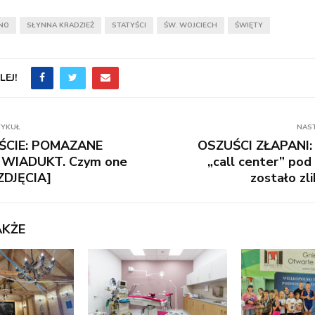
NO
SŁYNNA KRADZIEŻ
STATYŚCI
ŚW. WOJCIECH
ŚWIĘTY
EJ!
TYKUŁ
NAS
ŚCIE: POMAZANE
OSZUŚCI ZŁAPANI: 
 WIADUKT. Czym one
„call center” po
[ZDJĘCIA]
zostało z
AKŻE