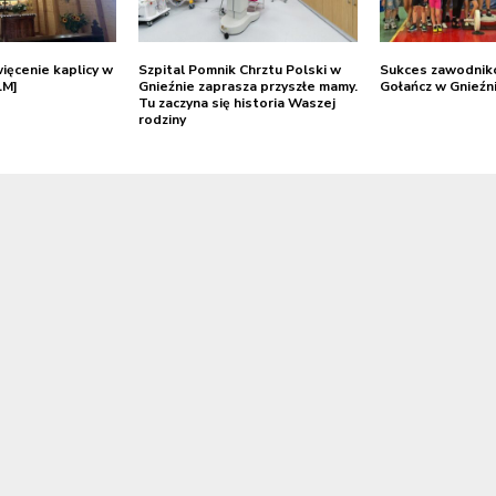
ięcenie kaplicy w
Szpital Pomnik Chrztu Polski w
Sukces zawodni
LM]
Gnieźnie zaprasza przyszłe mamy.
Gołańcz w Gnieźn
Tu zaczyna się historia Waszej
rodziny