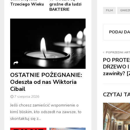
Trzeciego Wieku
groźne dla ludzi
BAKTERIE
FILM
GNIEZ
PODAJ DAL
POPRZEDNI AR
PO PROTE
DRZEWO I
zawiniły? 
OSTATNIE POŻEGNANIE:
Odeszła od nas Wiktoria
Cibail
CZYTAJ T
7 sierpnia 2026
Jeśli chcesz zamieścić wspomnienie o
kimś bliskim, kto odszedł na zawsze, to
skontaktuj się z...