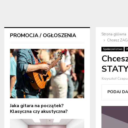
Strona główna
PROMOCJA / OGŁOSZENIA
Chcesz ZAGR
Społeczeństwo
W
Chcesz
STATYŚ
Krzysztof Czapu
PODAJ DAL
Jaka gitara na początek?
Klasyczna czy akustyczna?