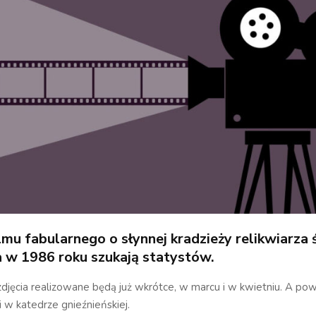
lmu fabularnego o słynnej kradzieży relikwiarza 
 w 1986 roku szukają statystów.
djęcia realizowane będą już wkrótce, w marcu i w kwietniu. A po
 w katedrze gnieźnieńskiej.