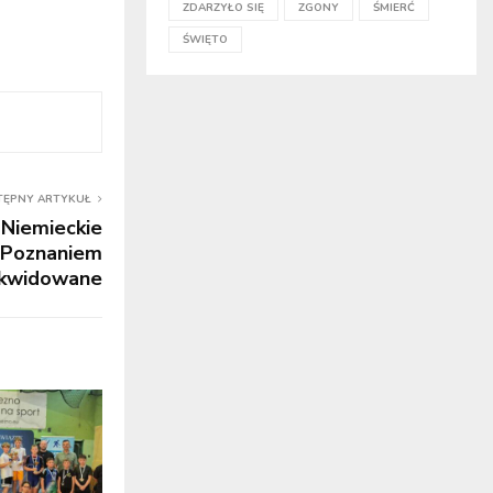
ZDARZYŁO SIĘ
ZGONY
ŚMIERĆ
ŚWIĘTO
TĘPNY ARTYKUŁ
Niemieckie
d Poznaniem
likwidowane