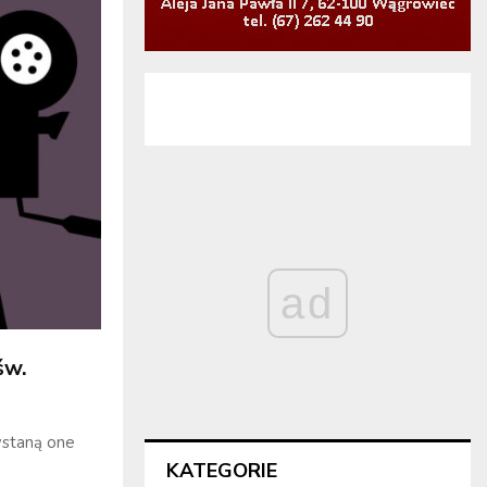
ad
św.
wstaną one
KATEGORIE