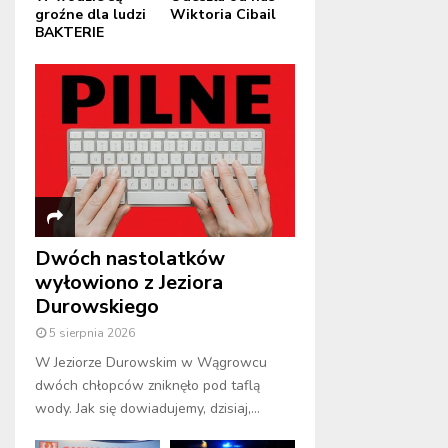
groźne dla ludzi
Wiktoria Cibail
BAKTERIE
Dwóch nastolatków
wyłowiono z Jeziora
Durowskiego
5 sierpnia 2026
W Jeziorze Durowskim w Wągrowcu
dwóch chłopców zniknęło pod taflą
wody. Jak się dowiadujemy, dzisiaj,...