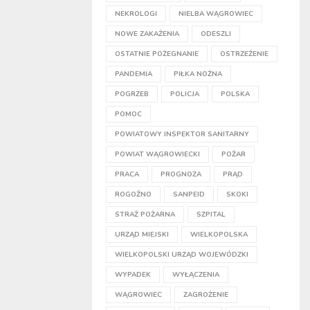
NEKROLOGI
NIELBA WĄGROWIEC
NOWE ZAKAŻENIA
ODESZLI
OSTATNIE POŻEGNANIE
OSTRZEŻENIE
PANDEMIA
PIŁKA NOŻNA
POGRZEB
POLICJA
POLSKA
POMOC
POWIATOWY INSPEKTOR SANITARNY
POWIAT WĄGROWIECKI
POŻAR
PRACA
PROGNOZA
PRĄD
ROGOŹNO
SANPEID
SKOKI
STRAŻ POŻARNA
SZPITAL
URZĄD MIEJSKI
WIELKOPOLSKA
WIELKOPOLSKI URZĄD WOJEWÓDZKI
WYPADEK
WYŁĄCZENIA
WĄGROWIEC
ZAGROŻENIE