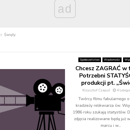
ad
Święty
Społeczeństwo
Wiadomości
Wyd
Chcesz ZAGRAĆ w f
Potrzebni STATYŚ
produkcji pt. „Świ
Krzysztof Czapul
4 luteg
Twórcy filmu fabularnego o
kradzieży relikwiarza św. Wo
1986 roku szukają statystów. D
zdjęcia realizowane będą już 
marcu i w...