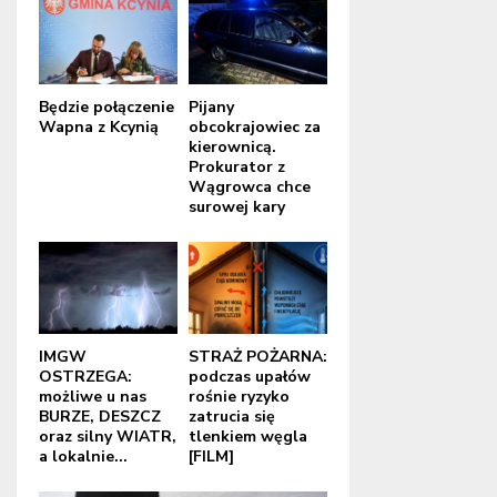
Będzie połączenie
Pijany
Wapna z Kcynią
obcokrajowiec za
kierownicą.
Prokurator z
Wągrowca chce
surowej kary
IMGW
STRAŻ POŻARNA:
OSTRZEGA:
podczas upałów
możliwe u nas
rośnie ryzyko
BURZE, DESZCZ
zatrucia się
oraz silny WIATR,
tlenkiem węgla
a lokalnie...
[FILM]