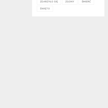
ZDARZYŁO SIĘ
ZGONY
ŚMIERĆ
ŚWIĘTO