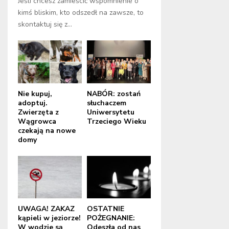
Jeśli chcesz zamieścić wspomnienie o
kimś bliskim, kto odszedł na zawsze, to
skontaktuj się z...
Nie kupuj,
NABÓR: zostań
adoptuj.
słuchaczem
Zwierzęta z
Uniwersytetu
Wągrowca
Trzeciego Wieku
czekają na nowe
domy
UWAGA! ZAKAZ
OSTATNIE
kąpieli w jeziorze!
POŻEGNANIE:
W wodzie są
Odeszła od nas