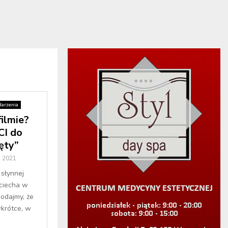
arzenia
ilmie?
CI do
ęty”
o 2021
 słynnej
jciecha w
odajmy, że
wkrótce, w