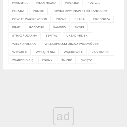
PANDEMIA
PIŁKA NOŻNA
POGRZEB
POLICJA
POLSKA
POMOC
POWIATOWY INSPEKTOR SANITARNY
POWIAT WĄGROWIECKI
POŻAR
PRACA
PROGNOZA
PRĄD
ROGOŹNO
SANPEID
SKOKI
STRAŻ POŻARNA
SZPITAL
URZĄD MIEJSKI
WIELKOPOLSKA
WIELKOPOLSKI URZĄD WOJEWÓDZKI
WYPADEK
WYŁĄCZENIA
WĄGROWIEC
ZAGROŻENIE
ZDARZYŁO SIĘ
ZGONY
ŚMIERĆ
ŚWIĘTO
ad