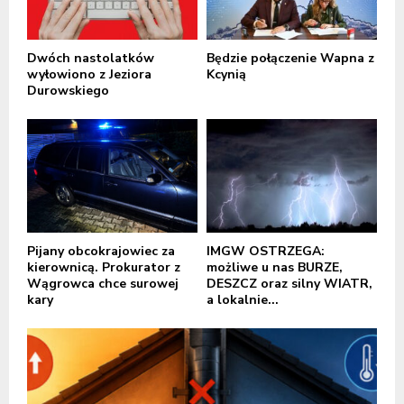
Dwóch nastolatków
Będzie połączenie Wapna z
wyłowiono z Jeziora
Kcynią
Durowskiego
Pijany obcokrajowiec za
IMGW OSTRZEGA:
kierownicą. Prokurator z
możliwe u nas BURZE,
Wągrowca chce surowej
DESZCZ oraz silny WIATR,
kary
a lokalnie...