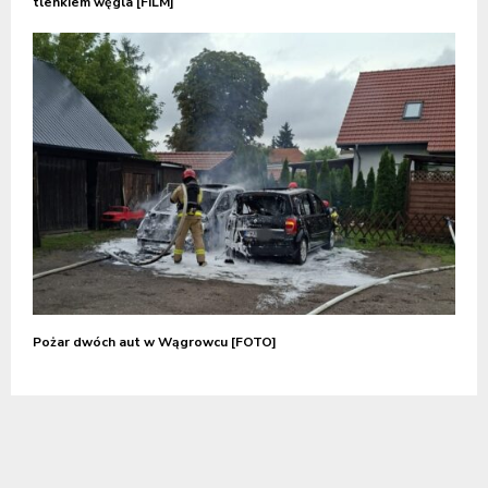
tlenkiem węgla [FILM]
Pożar dwóch aut w Wągrowcu [FOTO]