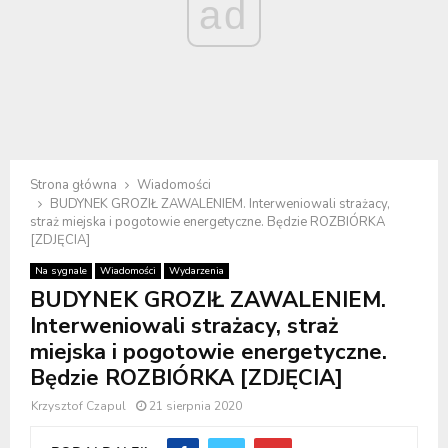
ad
Strona główna
Wiadomości
BUDYNEK GROZIŁ ZAWALENIEM. Interweniowali strażacy,
straż miejska i pogotowie energetyczne. Będzie ROZBIÓRKA
[ZDJĘCIA]
Na sygnale
Wiadomości
Wydarzenia
BUDYNEK GROZIŁ ZAWALENIEM.
Interweniowali strażacy, straż
miejska i pogotowie energetyczne.
Będzie ROZBIÓRKA [ZDJĘCIA]
Krzysztof Czapul
21 sierpnia 2020