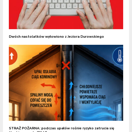
Dwóch nastolatków wyłowiono z Jeziora Durowskiego
STRAŻ POŻARNA: podczas upałów rośnie ryzyko zatrucia się