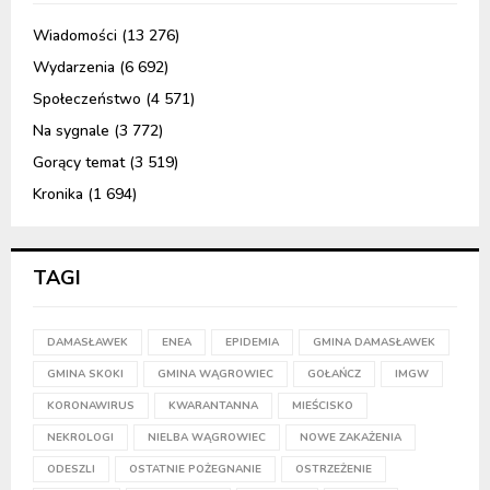
Wiadomości
(13 276)
Wydarzenia
(6 692)
Społeczeństwo
(4 571)
Na sygnale
(3 772)
Gorący temat
(3 519)
Kronika
(1 694)
TAGI
DAMASŁAWEK
ENEA
EPIDEMIA
GMINA DAMASŁAWEK
GMINA SKOKI
GMINA WĄGROWIEC
GOŁAŃCZ
IMGW
KORONAWIRUS
KWARANTANNA
MIEŚCISKO
NEKROLOGI
NIELBA WĄGROWIEC
NOWE ZAKAŻENIA
ODESZLI
OSTATNIE POŻEGNANIE
OSTRZEŻENIE