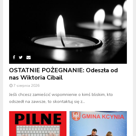
OSTATNIE POŻEGNANIE: Odeszła od
nas Wiktoria Cibail
7 sierpnia 2026
Jeśli chcesz zamieścić wspomnienie o kimś bliskim, kto
odszedł na zawsze, to skontaktuj się z...