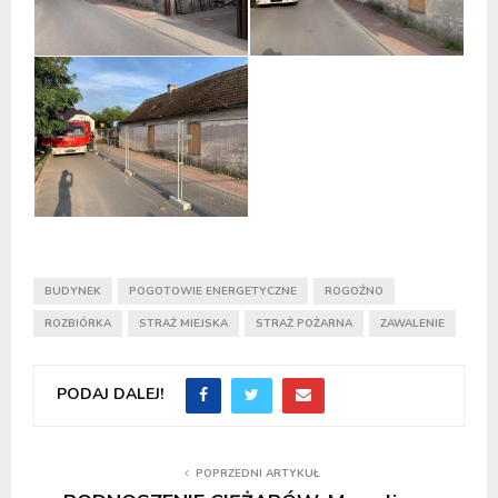
BUDYNEK
POGOTOWIE ENERGETYCZNE
ROGOŹNO
ROZBIÓRKA
STRAŻ MIEJSKA
STRAŻ POŻARNA
ZAWALENIE
PODAJ DALEJ!
POPRZEDNI ARTYKUŁ