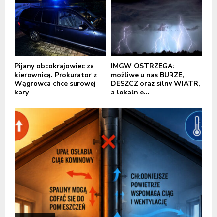
Pijany obcokrajowiec za
IMGW OSTRZEGA:
kierownicą. Prokurator z
możliwe u nas BURZE,
Wągrowca chce surowej
DESZCZ oraz silny WIATR,
kary
a lokalnie...