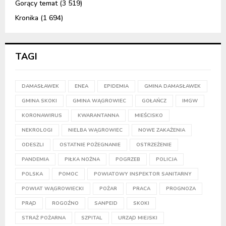
Gorący temat
(3 519)
Kronika
(1 694)
TAGI
DAMASŁAWEK
ENEA
EPIDEMIA
GMINA DAMASŁAWEK
GMINA SKOKI
GMINA WĄGROWIEC
GOŁAŃCZ
IMGW
KORONAWIRUS
KWARANTANNA
MIEŚCISKO
NEKROLOGI
NIELBA WĄGROWIEC
NOWE ZAKAŻENIA
ODESZLI
OSTATNIE POŻEGNANIE
OSTRZEŻENIE
PANDEMIA
PIŁKA NOŻNA
POGRZEB
POLICJA
POLSKA
POMOC
POWIATOWY INSPEKTOR SANITARNY
POWIAT WĄGROWIECKI
POŻAR
PRACA
PROGNOZA
PRĄD
ROGOŹNO
SANPEID
SKOKI
STRAŻ POŻARNA
SZPITAL
URZĄD MIEJSKI