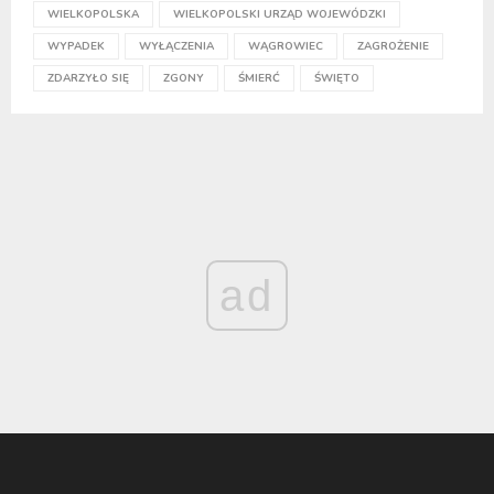
WIELKOPOLSKA
WIELKOPOLSKI URZĄD WOJEWÓDZKI
WYPADEK
WYŁĄCZENIA
WĄGROWIEC
ZAGROŻENIE
ZDARZYŁO SIĘ
ZGONY
ŚMIERĆ
ŚWIĘTO
ad