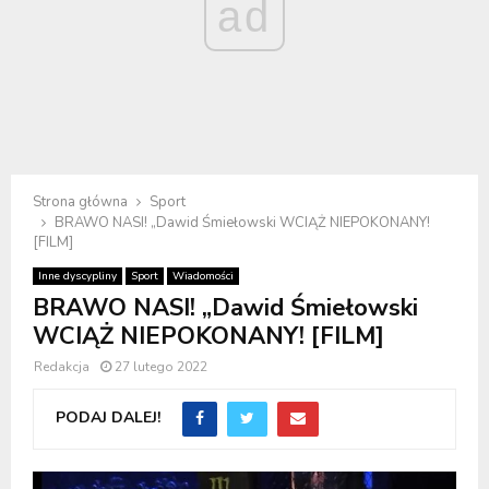
ad
Strona główna
Sport
BRAWO NASI! „Dawid Śmiełowski WCIĄŻ NIEPOKONANY!
[FILM]
Inne dyscypliny
Sport
Wiadomości
BRAWO NASI! „Dawid Śmiełowski
WCIĄŻ NIEPOKONANY! [FILM]
Redakcja
27 lutego 2022
PODAJ DALEJ!