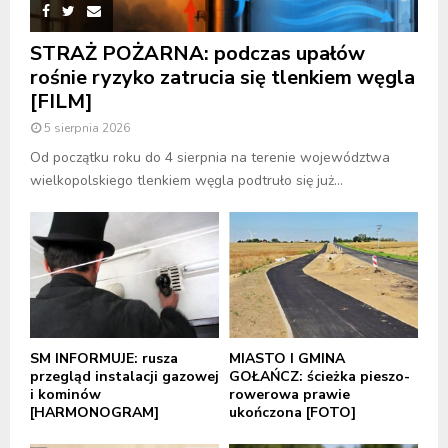
STRAŻ POŻARNA: podczas upałów
rośnie ryzyko zatrucia się tlenkiem węgla
[FILM]
5 sierpnia 2026
Od początku roku do 4 sierpnia na terenie województwa
wielkopolskiego tlenkiem węgla podtruło się już...
SM INFORMUJE: rusza
MIASTO I GMINA
przegląd instalacji gazowej
GOŁAŃCZ: ścieżka pieszo-
i kominów
rowerowa prawie
[HARMONOGRAM]
ukończona [FOTO]