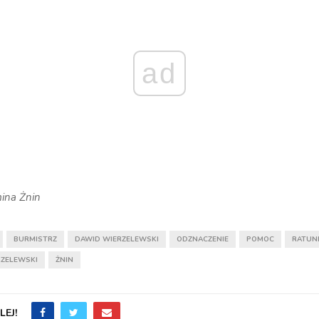
ad
ina Żnin
BURMISTRZ
DAWID WIERZELEWSKI
ODZNACZENIE
POMOC
RATUN
RZELEWSKI
ŻNIN
EJ!