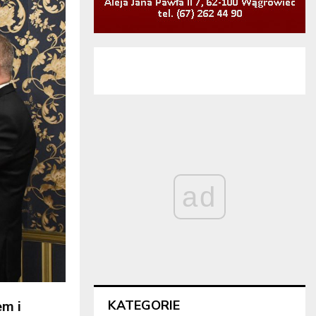
ad
KATEGORIE
em i