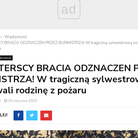
ad
Wiadomości
 BRACIA ODZNACZEN PRZEZ BURMISTRZA! W tragiczną sylwestrową noc
u
arzenia
TERSCY BRACIA ODZNACZEN 
STRZA! W tragiczną sylwestro
ali rodzinę z pożaru
l
16 stycznia 2020
EJ!