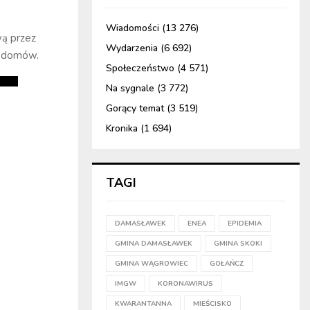
Wiadomości
(13 276)
wą przez
Wydarzenia
(6 692)
o domów.
Społeczeństwo
(4 571)
Na sygnale
(3 772)
Gorący temat
(3 519)
Kronika
(1 694)
TAGI
DAMASŁAWEK
ENEA
EPIDEMIA
GMINA DAMASŁAWEK
GMINA SKOKI
GMINA WĄGROWIEC
GOŁAŃCZ
IMGW
KORONAWIRUS
KWARANTANNA
MIEŚCISKO