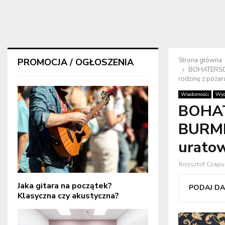
Strona główna
PROMOCJA / OGŁOSZENIA
BOHATERSCY
rodzinę z pożar
Wiadomości
Wyd
BOHA
BURMI
uratow
Krzysztof Czapu
Jaka gitara na początek?
PODAJ DAL
Klasyczna czy akustyczna?