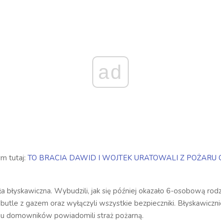
ad
ym tutaj:
TO BRACIA DAWID I WOJTEK URATOWALI Z POŻARU 
ła błyskawiczna. Wybudzili, jak się później okazało 6-osobową rodzi
 butle z gazem oraz wyłączyli wszystkie bezpieczniki. Błyskawiczn
u domowników powiadomili straż pożarną.