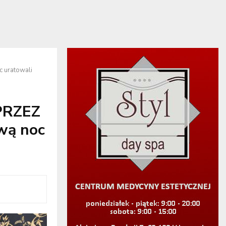
 uratowali
PRZEZ
wą noc