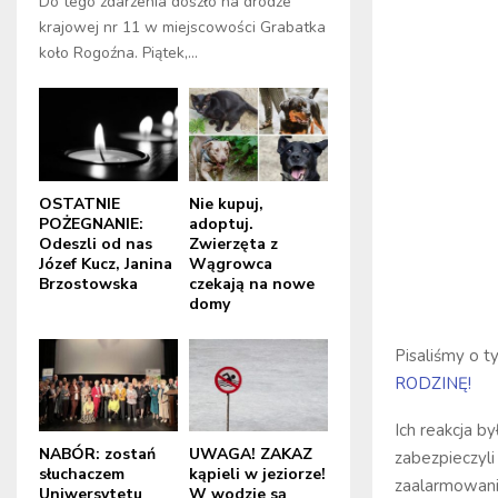
Do tego zdarzenia doszło na drodze
krajowej nr 11 w miejscowości Grabatka
koło Rogoźna. Piątek,...
OSTATNIE
Nie kupuj,
POŻEGNANIE:
adoptuj.
Odeszli od nas
Zwierzęta z
Józef Kucz, Janina
Wągrowca
Brzostowska
czekają na nowe
domy
Pisaliśmy o t
RODZINĘ!
Ich reakcja by
NABÓR: zostań
UWAGA! ZAKAZ
zabezpieczyli
słuchaczem
kąpieli w jeziorze!
zaalarmowani
Uniwersytetu
W wodzie są