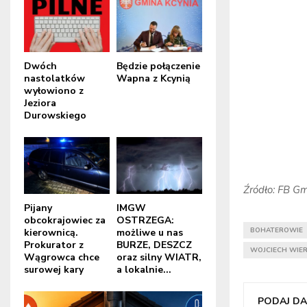
Dwóch
Będzie połączenie
nastolatków
Wapna z Kcynią
wyłowiono z
Jeziora
Durowskiego
Źródło: FB Gm
Pijany
IMGW
obcokrajowiec za
OSTRZEGA:
BOHATEROWIE
kierownicą.
możliwe u nas
Prokurator z
BURZE, DESZCZ
WOJCIECH WIE
Wągrowca chce
oraz silny WIATR,
surowej kary
a lokalnie...
PODAJ DAL