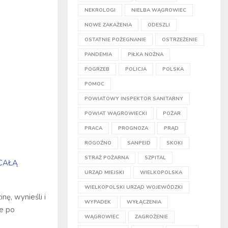
NEKROLOGI
NIELBA WĄGROWIEC
NOWE ZAKAŻENIA
ODESZLI
OSTATNIE POŻEGNANIE
OSTRZEŻENIE
PANDEMIA
PIŁKA NOŻNA
POGRZEB
POLICJA
POLSKA
POMOC
POWIATOWY INSPEKTOR SANITARNY
POWIAT WĄGROWIECKI
POŻAR
PRACA
PROGNOZA
PRĄD
ROGOŹNO
SANPEID
SKOKI
STRAŻ POŻARNA
SZPITAL
CAŁĄ
URZĄD MIEJSKI
WIELKOPOLSKA
WIELKOPOLSKI URZĄD WOJEWÓDZKI
nę, wynieśli i
WYPADEK
WYŁĄCZENIA
ie po
WĄGROWIEC
ZAGROŻENIE