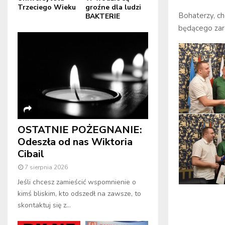
Trzeciego Wieku
groźne dla ludzi
Bohaterzy, ch
BAKTERIE
będącego zar
OSTATNIE POŻEGNANIE:
Odeszła od nas Wiktoria
Cibail
7 sierpnia 2026
Jeśli chcesz zamieścić wspomnienie o
kimś bliskim, kto odszedł na zawsze, to
skontaktuj się z...