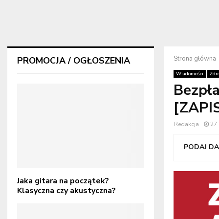
Strona główna
PROMOCJA / OGŁOSZENIA
Wiadomości
Zdr
Bezpła
[ZAPI
Redakcja
27
PODAJ DAL
Jaka gitara na początek?
Klasyczna czy akustyczna?