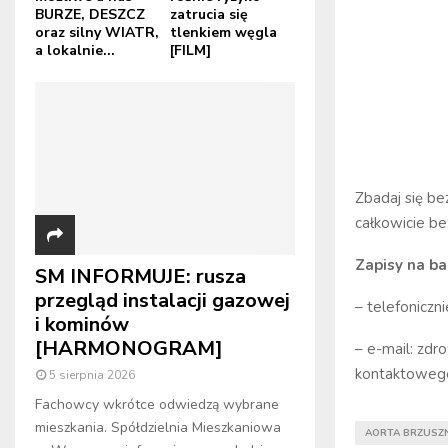
BURZE, DESZCZ
zatrucia się
oraz silny WIATR,
tlenkiem węgla
a lokalnie...
[FILM]
Zbadaj się be
całkowicie be
Zapisy na ba
SM INFORMUJE: rusza
przegląd instalacji gazowej
– telefoniczni
i kominów
[HARMONOGRAM]
– e-mail: zdr
kontaktowego
5 sierpnia 2026
Fachowcy wkrótce odwiedzą wybrane
mieszkania. Spółdzielnia Mieszkaniowa
AORTA BRZUSZ