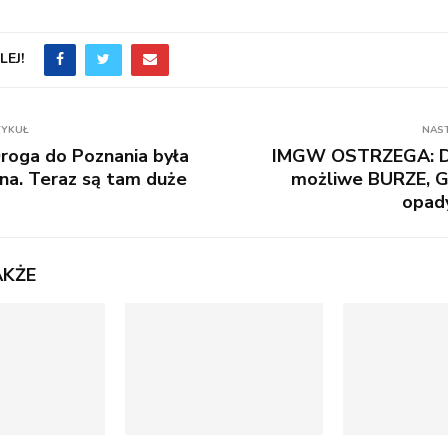
EJ!
TYKUŁ
NAS
oga do Poznania była
IMGW OSTRZEGA: Dzi
na. Teraz są tam duże
możliwe BURZE, G
opad
AKŻE