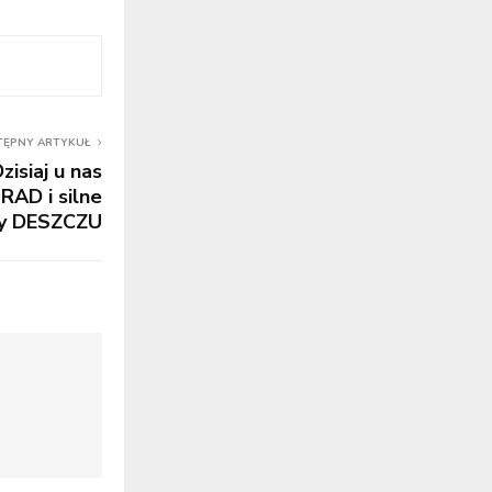
TĘPNY ARTYKUŁ
siaj u nas
RAD i silne
y DESZCZU