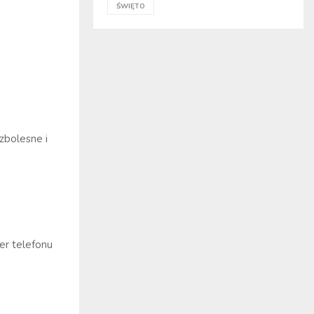
ŚWIĘTO
zbolesne i
er telefonu