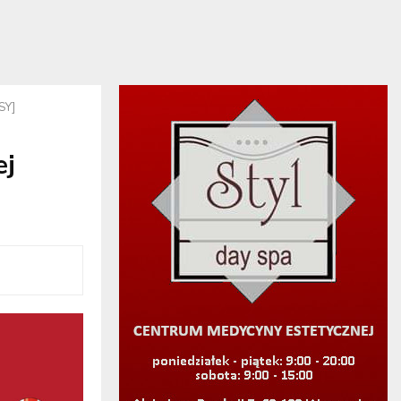
SY]
ej