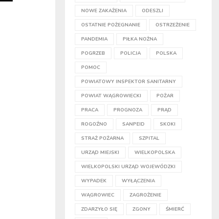
NOWE ZAKAŻENIA
ODESZLI
OSTATNIE POŻEGNANIE
OSTRZEŻENIE
PANDEMIA
PIŁKA NOŻNA
POGRZEB
POLICJA
POLSKA
POMOC
POWIATOWY INSPEKTOR SANITARNY
POWIAT WĄGROWIECKI
POŻAR
PRACA
PROGNOZA
PRĄD
ROGOŹNO
SANPEID
SKOKI
STRAŻ POŻARNA
SZPITAL
URZĄD MIEJSKI
WIELKOPOLSKA
WIELKOPOLSKI URZĄD WOJEWÓDZKI
WYPADEK
WYŁĄCZENIA
WĄGROWIEC
ZAGROŻENIE
ZDARZYŁO SIĘ
ZGONY
ŚMIERĆ