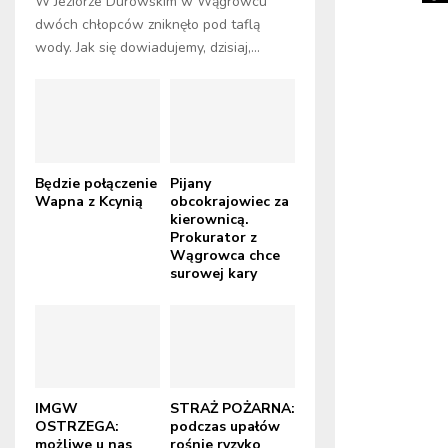
W Jeziorze Durowskim w Wągrowcu
dwóch chłopców zniknęło pod taflą
wody. Jak się dowiadujemy, dzisiaj,...
Będzie połączenie
Pijany
Wapna z Kcynią
obcokrajowiec za
kierownicą.
Prokurator z
Wągrowca chce
surowej kary
IMGW
STRAŻ POŻARNA:
OSTRZEGA:
podczas upałów
możliwe u nas
rośnie ryzyko