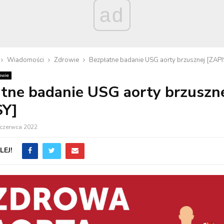
ad
Wiadomości
Zdrowie
Bezpłatne badanie USG aorty brzusznej [ZAPI
owie
tne badanie USG aorty brzuszn
SY]
 czerwca 2022
EJ!