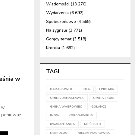
Wiadomości
(13 270)
Wydarzenia
(6 692)
Społeczeństwo
(4 568)
Na sygnale
(3 771)
Gorący temat
(3 518)
Kronika
(1 692)
TAGI
eśnia w
DAMASŁAWEK
ENEA
EPIDEMIA
GMINA DAMASŁAWEK
GMINA SKOKI
h w
GMINA WĄGROWIEC
GOŁAŃCZ
, ponieważ
IMGW
KORONAWIRUS
KWARANTANNA
MIEŚCISKO
NEKROLOGI
NIELBA WĄGROWIEC