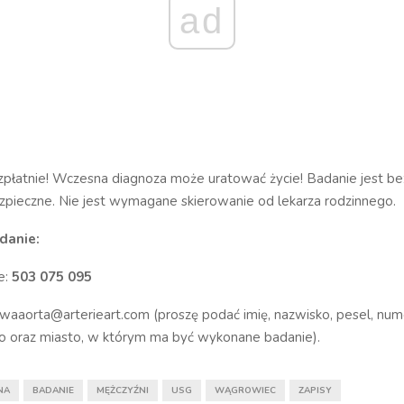
ad
zpłatnie! Wczesna diagnoza może uratować życie! Badanie jest be
zpieczne. Nie jest wymagane skierowanie od lekarza rodzinnego.
danie:
e:
503 075 095
owaaorta@arterieart.com (proszę podać imię, nazwisko, pesel, num
 oraz miasto, w którym ma być wykonane badanie).
NA
BADANIE
MĘŻCZYŹNI
USG
WĄGROWIEC
ZAPISY