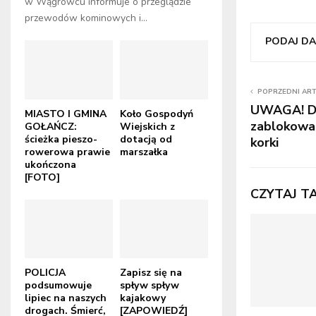
w Wągrowcu informuje o przeglądzie
przewodów kominowych i...
PODAJ DAL
POPRZEDNI AR
UWAGA! Dr
MIASTO I GMINA
Koło Gospodyń
zablokowa
GOŁAŃCZ:
Wiejskich z
ścieżka pieszo-
dotacją od
korki
rowerowa prawie
marszałka
ukończona
[FOTO]
CZYTAJ T
POLICJA
Zapisz się na
podsumowuje
spływ spływ
lipiec na naszych
kajakowy
drogach. Śmierć,
[ZAPOWIEDŹ]