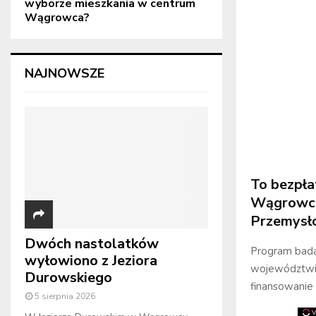
wyborze mieszkania w centrum
Wągrowca?
NAJNOWSZE
To bezpła
Wągrowcu 
Przemysł
Dwóch nastolatków
Program bada
wyłowiono z Jeziora
województwie
Durowskiego
finansowanie 
5 sierpnia 2026