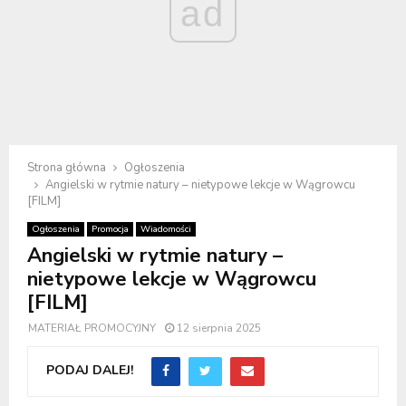
ad
Strona główna
Ogłoszenia
Angielski w rytmie natury – nietypowe lekcje w Wągrowcu
[FILM]
Ogłoszenia
Promocja
Wiadomości
Angielski w rytmie natury –
nietypowe lekcje w Wągrowcu
[FILM]
MATERIAŁ PROMOCYJNY
12 sierpnia 2025
PODAJ DALEJ!