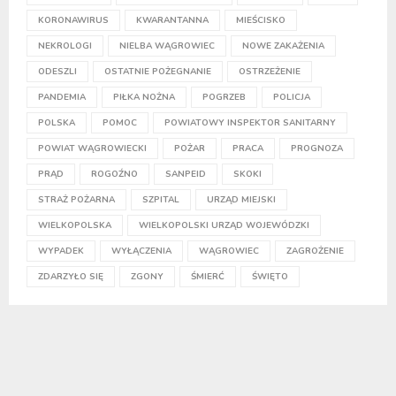
KORONAWIRUS
KWARANTANNA
MIEŚCISKO
NEKROLOGI
NIELBA WĄGROWIEC
NOWE ZAKAŻENIA
ODESZLI
OSTATNIE POŻEGNANIE
OSTRZEŻENIE
PANDEMIA
PIŁKA NOŻNA
POGRZEB
POLICJA
POLSKA
POMOC
POWIATOWY INSPEKTOR SANITARNY
POWIAT WĄGROWIECKI
POŻAR
PRACA
PROGNOZA
PRĄD
ROGOŹNO
SANPEID
SKOKI
STRAŻ POŻARNA
SZPITAL
URZĄD MIEJSKI
WIELKOPOLSKA
WIELKOPOLSKI URZĄD WOJEWÓDZKI
WYPADEK
WYŁĄCZENIA
WĄGROWIEC
ZAGROŻENIE
ZDARZYŁO SIĘ
ZGONY
ŚMIERĆ
ŚWIĘTO