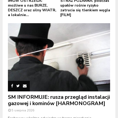
IMGW OSTRZEGA:
STRAŻ POŻARNA: podczas
możliwe u nas BURZE,
upałów rośnie ryzyko
DESZCZ oraz silny WIATR,
zatrucia się tlenkiem węgla
a lokalnie...
[FILM]
SM INFORMUJE: rusza przegląd instalacji
gazowej i kominów [HARMONOGRAM]
5 sierpnia 2026