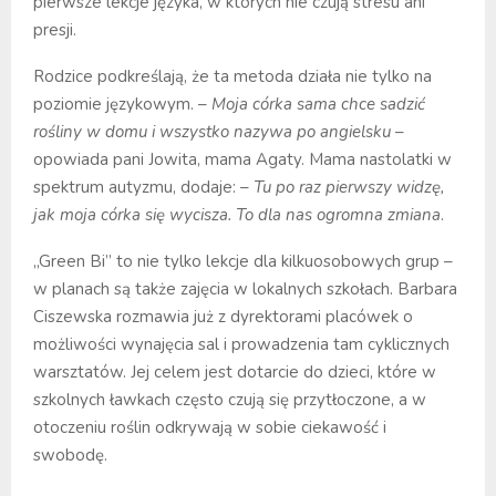
pierwsze lekcje języka, w których nie czują stresu ani
presji.
Rodzice podkreślają, że ta metoda działa nie tylko na
poziomie językowym. –
Moja córka sama chce sadzić
rośliny w domu i wszystko nazywa po angielsku
–
opowiada pani Jowita, mama Agaty. Mama nastolatki w
spektrum autyzmu, dodaje: –
Tu po raz pierwszy widzę,
jak moja córka się wycisza. To dla nas ogromna zmiana
.
„Green Bi” to nie tylko lekcje dla kilkuosobowych grup –
w planach są także zajęcia w lokalnych szkołach. Barbara
Ciszewska rozmawia już z dyrektorami placówek o
możliwości wynajęcia sal i prowadzenia tam cyklicznych
warsztatów. Jej celem jest dotarcie do dzieci, które w
szkolnych ławkach często czują się przytłoczone, a w
otoczeniu roślin odkrywają w sobie ciekawość i
swobodę.