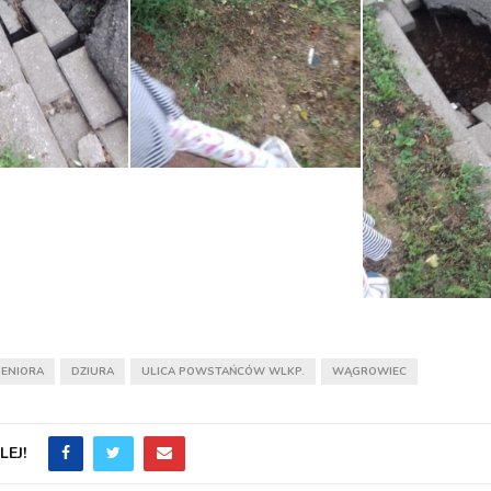
SENIORA
DZIURA
ULICA POWSTAŃCÓW WLKP.
WĄGROWIEC
EJ!