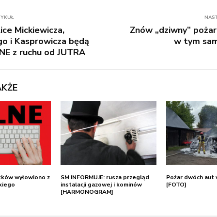
TYKUŁ
NAS
ce Mickiewicza,
Znów „dziwny” pożar
o i Kasprowicza będą
w tym sam
E z ruchu od JUTRA
AKŻE
tków wyłowiono z
SM INFORMUJE: rusza przegląd
Pożar dwóch aut
kiego
instalacji gazowej i kominów
[FOTO]
[HARMONOGRAM]