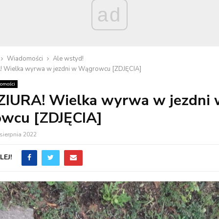
ad
Wiadomości
Ale wstyd!
! Wielka wyrwa w jezdni w Wągrowcu [ZDJĘCIA]
omości
ZIURA! Wielka wyrwa w jezdni
wcu [ZDJĘCIA]
sierpnia 2022
EJ!