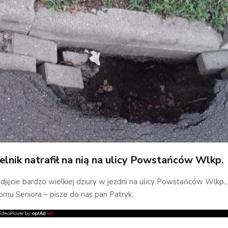
elnik natrafił na nią na ulicy Powstańców Wlkp.
djęcie bardzo wielkiej dziury w jezdni na ulicy Powstańców Wlkp.,
mu Seniora – pisze do nas pan Patryk.