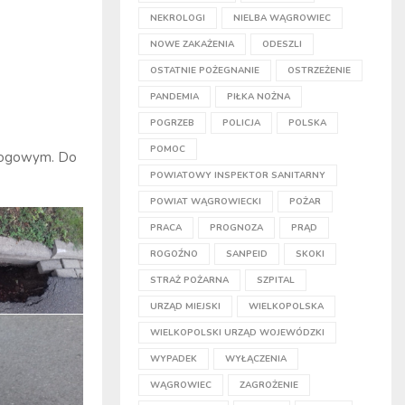
NEKROLOGI
NIELBA WĄGROWIEC
NOWE ZAKAŻENIA
ODESZLI
OSTATNIE POŻEGNANIE
OSTRZEŻENIE
PANDEMIA
PIŁKA NOŻNA
POGRZEB
POLICJA
POLSKA
POMOC
drogowym. Do
POWIATOWY INSPEKTOR SANITARNY
POWIAT WĄGROWIECKI
POŻAR
PRACA
PROGNOZA
PRĄD
ROGOŹNO
SANPEID
SKOKI
STRAŻ POŻARNA
SZPITAL
URZĄD MIEJSKI
WIELKOPOLSKA
WIELKOPOLSKI URZĄD WOJEWÓDZKI
WYPADEK
WYŁĄCZENIA
WĄGROWIEC
ZAGROŻENIE