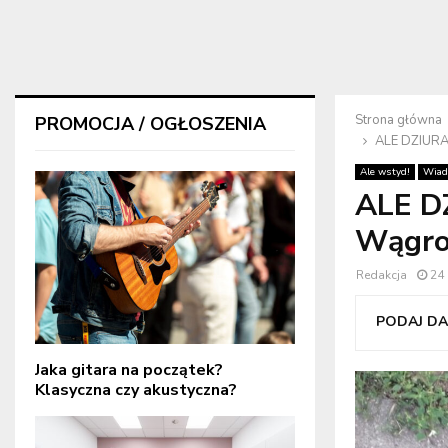
Strona główna
PROMOCJA / OGŁOSZENIA
ALE DZIURA
Ale wstyd!
Wiad
ALE D
Wągro
Redakcja
24 
PODAJ DAL
Jaka gitara na początek?
Klasyczna czy akustyczna?