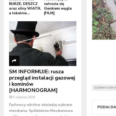
BURZE, DESZCZ
zatrucia się
oraz silny WIATR,
tlenkiem węgla
a lokalnie...
[FILM]
SM INFORMUJE: rusza
przegląd instalacji gazowej
i kominów
DZIENNY DOM 
[HARMONOGRAM]
5 sierpnia 2026
Fachowcy wkrótce odwiedzą wybrane
PODAJ DAL
mieszkania. Spółdzielnia Mieszkaniowa