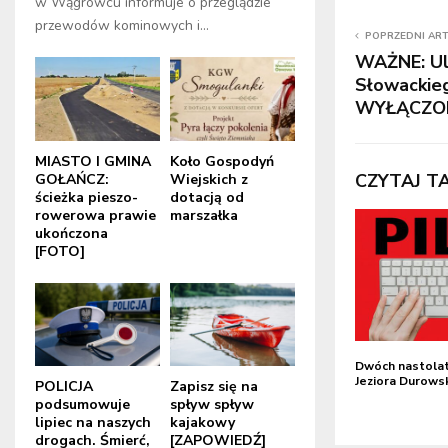
w Wągrowcu informuje o przeglądzie
przewodów kominowych i...
POPRZEDNI AR
WAŻNE: Uli
Słowackieg
WYŁĄCZON
MIASTO I GMINA
Koło Gospodyń
CZYTAJ T
GOŁAŃCZ:
Wiejskich z
ścieżka pieszo-
dotacją od
rowerowa prawie
marszałka
ukończona
[FOTO]
Dwóch nastola
Jeziora Durows
POLICJA
Zapisz się na
podsumowuje
spływ spływ
lipiec na naszych
kajakowy
drogach. Śmierć,
[ZAPOWIEDŹ]