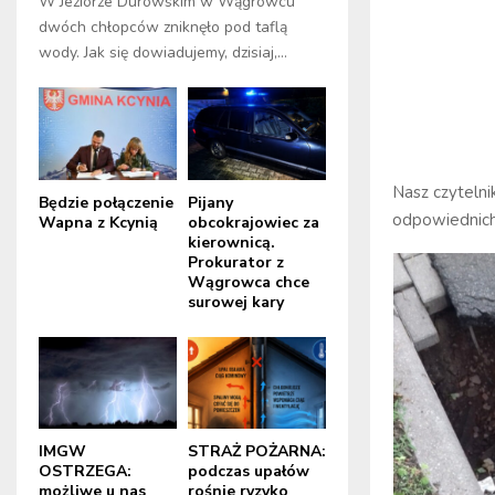
W Jeziorze Durowskim w Wągrowcu
dwóch chłopców zniknęło pod taflą
wody. Jak się dowiadujemy, dzisiaj,...
Nasz czyteln
Będzie połączenie
Pijany
odpowiednich 
Wapna z Kcynią
obcokrajowiec za
kierownicą.
Prokurator z
Wągrowca chce
surowej kary
IMGW
STRAŻ POŻARNA:
OSTRZEGA:
podczas upałów
możliwe u nas
rośnie ryzyko