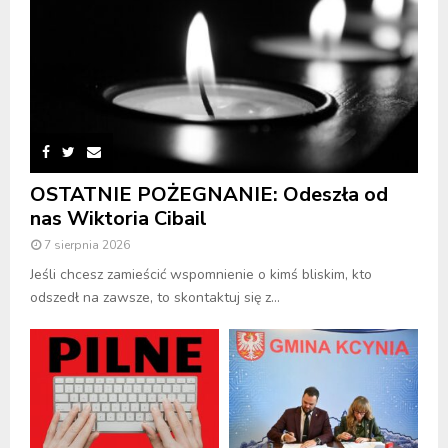
OSTATNIE POŻEGNANIE: Odeszła od
nas Wiktoria Cibail
7 sierpnia 2026
Jeśli chcesz zamieścić wspomnienie o kimś bliskim, kto
odszedł na zawsze, to skontaktuj się z...