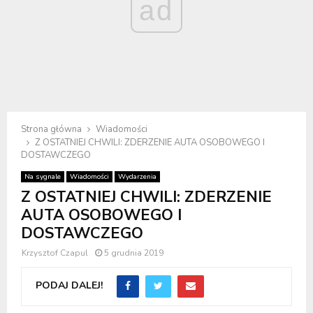
ad
Strona główna
Wiadomości
Z OSTATNIEJ CHWILI: ZDERZENIE AUTA OSOBOWEGO I
DOSTAWCZEGO
Na sygnale
Wiadomości
Wydarzenia
Z OSTATNIEJ CHWILI: ZDERZENIE
AUTA OSOBOWEGO I
DOSTAWCZEGO
Krzysztof Czapul
5 grudnia 2019
PODAJ DALEJ!