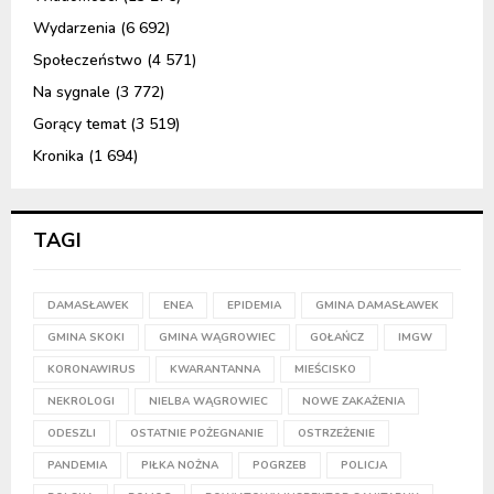
Wydarzenia
(6 692)
Społeczeństwo
(4 571)
Na sygnale
(3 772)
Gorący temat
(3 519)
Kronika
(1 694)
TAGI
DAMASŁAWEK
ENEA
EPIDEMIA
GMINA DAMASŁAWEK
GMINA SKOKI
GMINA WĄGROWIEC
GOŁAŃCZ
IMGW
KORONAWIRUS
KWARANTANNA
MIEŚCISKO
NEKROLOGI
NIELBA WĄGROWIEC
NOWE ZAKAŻENIA
ODESZLI
OSTATNIE POŻEGNANIE
OSTRZEŻENIE
PANDEMIA
PIŁKA NOŻNA
POGRZEB
POLICJA