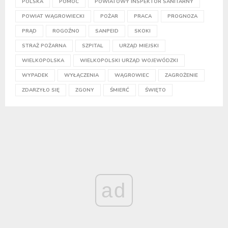
POLSKA
POMOC
POWIATOWY INSPEKTOR SANITARNY
POWIAT WĄGROWIECKI
POŻAR
PRACA
PROGNOZA
PRĄD
ROGOŹNO
SANPEID
SKOKI
STRAŻ POŻARNA
SZPITAL
URZĄD MIEJSKI
WIELKOPOLSKA
WIELKOPOLSKI URZĄD WOJEWÓDZKI
WYPADEK
WYŁĄCZENIA
WĄGROWIEC
ZAGROŻENIE
ZDARZYŁO SIĘ
ZGONY
ŚMIERĆ
ŚWIĘTO
ad