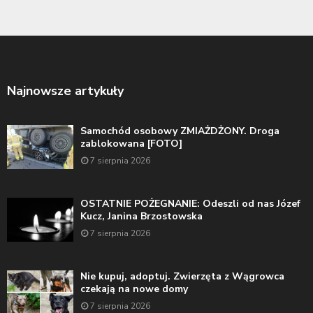
Najnowsze artykuły
Samochód osobowy ZMIAŻDŻONY. Droga
zablokowana [FOTO]
7 sierpnia 2026
OSTATNIE POŻEGNANIE: Odeszli od nas Józef
Kucz, Janina Brzostowska
7 sierpnia 2026
Nie kupuj, adoptuj. Zwierzęta z Wągrowca
czekają na nowe domy
7 sierpnia 2026