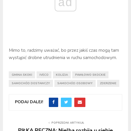
ad
Mimo to, radzimy uważać, bo przez jakiś czas mogą tam
wystąpić drobne utrudnienia w ruchu samochodowym.
GMINA SKOKI
IVECO
KOLIZJA
PAWŁOWO SKOCKIE
SAMOCHÓD DOSTAWCZY
SAMOCHÓD OSOBOWY
ZDERZENIE
PODAJ DALEJ!
POPRZEDNI ARTYKUŁ
PIŁKA RĘCZNA: Nielba rozbija u siebie