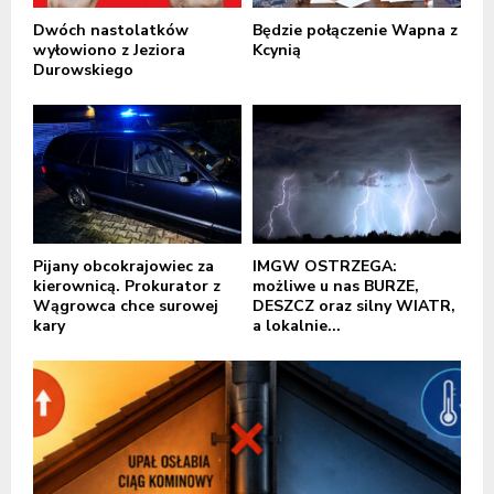
Dwóch nastolatków
Będzie połączenie Wapna z
wyłowiono z Jeziora
Kcynią
Durowskiego
Pijany obcokrajowiec za
IMGW OSTRZEGA:
kierownicą. Prokurator z
możliwe u nas BURZE,
Wągrowca chce surowej
DESZCZ oraz silny WIATR,
kary
a lokalnie...