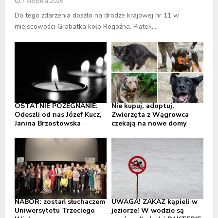
7 sierpnia 2026
Do tego zdarzenia doszło na drodze krajowej nr 11 w
miejscowości Grabatka koło Rogoźna. Piątek,...
OSTATNIE POŻEGNANIE:
Nie kupuj, adoptuj.
Odeszli od nas Józef Kucz,
Zwierzęta z Wągrowca
Janina Brzostowska
czekają na nowe domy
NABÓR: zostań słuchaczem
UWAGA! ZAKAZ kąpieli w
Uniwersytetu Trzeciego
jeziorze! W wodzie są