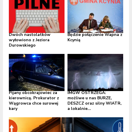
Dwóch nastolatków
Będzie połączenie Wapna z
wyłowiono z Jeziora
Kcynią
Durowskiego
Pijany obcokrajowiec za
IMGW OSTRZEGA:
kierownicą. Prokurator z
możliwe u nas BURZE,
Wągrowca chce surowej
DESZCZ oraz silny WIATR,
kary
a lokalnie...