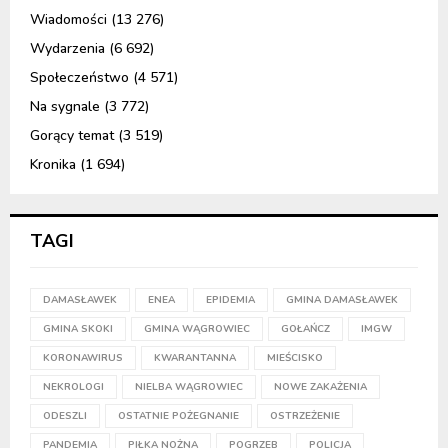
Wiadomości
(13 276)
Wydarzenia
(6 692)
Społeczeństwo
(4 571)
Na sygnale
(3 772)
Gorący temat
(3 519)
Kronika
(1 694)
TAGI
DAMASŁAWEK
ENEA
EPIDEMIA
GMINA DAMASŁAWEK
GMINA SKOKI
GMINA WĄGROWIEC
GOŁAŃCZ
IMGW
KORONAWIRUS
KWARANTANNA
MIEŚCISKO
NEKROLOGI
NIELBA WĄGROWIEC
NOWE ZAKAŻENIA
ODESZLI
OSTATNIE POŻEGNANIE
OSTRZEŻENIE
PANDEMIA
PIŁKA NOŻNA
POGRZEB
POLICJA