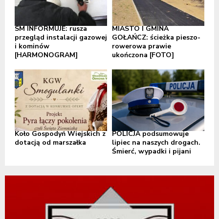
SM INFORMUJE: rusza
MIASTO I GMINA
przegląd instalacji gazowej
GOŁAŃCZ: ścieżka pieszo-
i kominów
rowerowa prawie
[HARMONOGRAM]
ukończona [FOTO]
Koło Gospodyń Wiejskich z
POLICJA podsumowuje
dotacją od marszałka
lipiec na naszych drogach.
Śmierć, wypadki i pijani