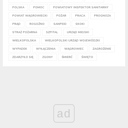
POLSKA
POMOC
POWIATOWY INSPEKTOR SANITARNY
POWIAT WĄGROWIECKI
POŻAR
PRACA
PROGNOZA
PRĄD
ROGOŹNO
SANPEID
SKOKI
STRAŻ POŻARNA
SZPITAL
URZĄD MIEJSKI
WIELKOPOLSKA
WIELKOPOLSKI URZĄD WOJEWÓDZKI
WYPADEK
WYŁĄCZENIA
WĄGROWIEC
ZAGROŻENIE
ZDARZYŁO SIĘ
ZGONY
ŚMIERĆ
ŚWIĘTO
ad