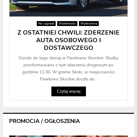
Na sygnale
Wiadomości
Wydarzenia
Z OSTATNIEJ CHWILI: ZDERZENIE
AUTA OSOBOWEGO I
DOSTAWCZEGO
Doszło do tego dzisiaj w Pawłowie Skockim. Służby
poinformowano o tym zdarzeniu drogowym po
godzinie 11.00. W gminie Skoki, w miejscowości
Pawłowo Skockie doszło do...
Czytaj więcej
PROMOCJA / OGŁOSZENIA