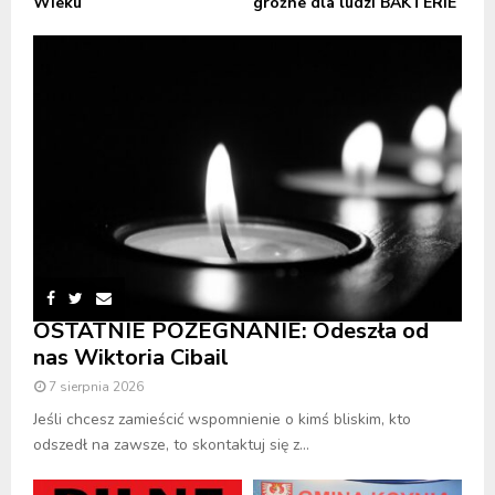
Wieku
groźne dla ludzi BAKTERIE
OSTATNIE POŻEGNANIE: Odeszła od
nas Wiktoria Cibail
7 sierpnia 2026
Jeśli chcesz zamieścić wspomnienie o kimś bliskim, kto
odszedł na zawsze, to skontaktuj się z...