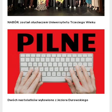
NABÓR: zostań słuchaczem Uniwersytetu Trzeciego Wieku
Dwóch nastolatków wyłowiono z Jeziora Durowskiego