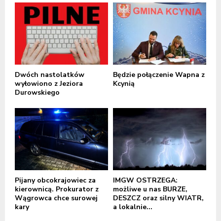
Dwóch nastolatków
Będzie połączenie Wapna z
wyłowiono z Jeziora
Kcynią
Durowskiego
Pijany obcokrajowiec za
IMGW OSTRZEGA:
kierownicą. Prokurator z
możliwe u nas BURZE,
Wągrowca chce surowej
DESZCZ oraz silny WIATR,
kary
a lokalnie...