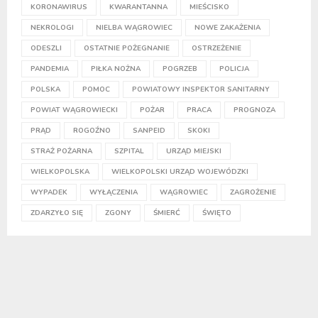
KORONAWIRUS
KWARANTANNA
MIEŚCISKO
NEKROLOGI
NIELBA WĄGROWIEC
NOWE ZAKAŻENIA
ODESZLI
OSTATNIE POŻEGNANIE
OSTRZEŻENIE
PANDEMIA
PIŁKA NOŻNA
POGRZEB
POLICJA
POLSKA
POMOC
POWIATOWY INSPEKTOR SANITARNY
POWIAT WĄGROWIECKI
POŻAR
PRACA
PROGNOZA
PRĄD
ROGOŹNO
SANPEID
SKOKI
STRAŻ POŻARNA
SZPITAL
URZĄD MIEJSKI
WIELKOPOLSKA
WIELKOPOLSKI URZĄD WOJEWÓDZKI
WYPADEK
WYŁĄCZENIA
WĄGROWIEC
ZAGROŻENIE
ZDARZYŁO SIĘ
ZGONY
ŚMIERĆ
ŚWIĘTO