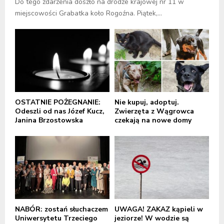
Do tego zdarzenia doszło na drodze krajowej nr 11 w
miejscowości Grabatka koło Rogoźna. Piątek,...
OSTATNIE POŻEGNANIE:
Nie kupuj, adoptuj.
Odeszli od nas Józef Kucz,
Zwierzęta z Wągrowca
Janina Brzostowska
czekają na nowe domy
NABÓR: zostań słuchaczem
UWAGA! ZAKAZ kąpieli w
Uniwersytetu Trzeciego
jeziorze! W wodzie są