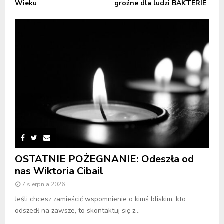
Wieku
groźne dla ludzi BAKTERIE
OSTATNIE POŻEGNANIE: Odeszła od
nas Wiktoria Cibail
7 sierpnia 2026
Jeśli chcesz zamieścić wspomnienie o kimś bliskim, kto
odszedł na zawsze, to skontaktuj się z...