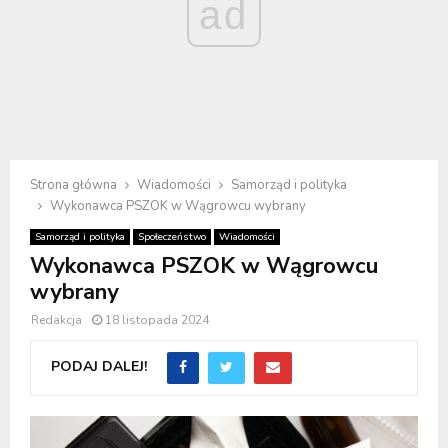
ad
Strona główna
Wiadomości
Samorząd i polityka
Wykonawca PSZOK w Wągrowcu wybrany
Samorząd i polityka
Społeczeństwo
Wiadomości
Wykonawca PSZOK w Wągrowcu
wybrany
Redakcja
18 listopada 2024
PODAJ DALEJ!