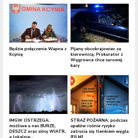
Będzie połączenie Wapna z
Pijany obcokrajowiec za
Kcynią
kierownicą. Prokurator z
Wągrowca chce surowej
kary
IMGW OSTRZEGA:
STRAŻ POŻARNA: podczas
możliwe u nas BURZE,
upałów rośnie ryzyko
DESZCZ oraz silny WIATR,
zatrucia się tlenkiem węgla
a lokalnie...
[FILM]