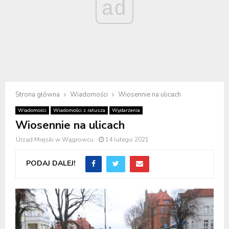
ad
Strona główna
Wiadomości
Wiosennie na ulicach
Wiadomości
Wiadomości z ratusza
Wydarzenia
Wiosennie na ulicach
Urząd Miejski w Wągrowcu
14 lutego 2021
PODAJ DALEJ!