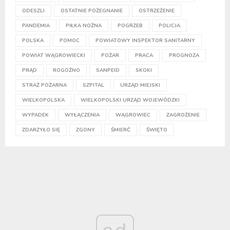
ODESZLI
OSTATNIE POŻEGNANIE
OSTRZEŻENIE
PANDEMIA
PIŁKA NOŻNA
POGRZEB
POLICJA
POLSKA
POMOC
POWIATOWY INSPEKTOR SANITARNY
POWIAT WĄGROWIECKI
POŻAR
PRACA
PROGNOZA
PRĄD
ROGOŹNO
SANPEID
SKOKI
STRAŻ POŻARNA
SZPITAL
URZĄD MIEJSKI
WIELKOPOLSKA
WIELKOPOLSKI URZĄD WOJEWÓDZKI
WYPADEK
WYŁĄCZENIA
WĄGROWIEC
ZAGROŻENIE
ZDARZYŁO SIĘ
ZGONY
ŚMIERĆ
ŚWIĘTO