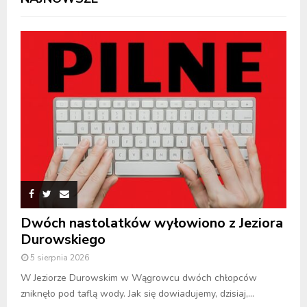
Dwóch nastolatków wyłowiono z Jeziora
Durowskiego
5 sierpnia 2026
W Jeziorze Durowskim w Wągrowcu dwóch chłopców
zniknęło pod taflą wody. Jak się dowiadujemy, dzisiaj,...