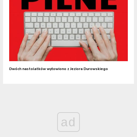
Dwóch nastolatków wyłowiono z Jeziora Durowskiego
ad