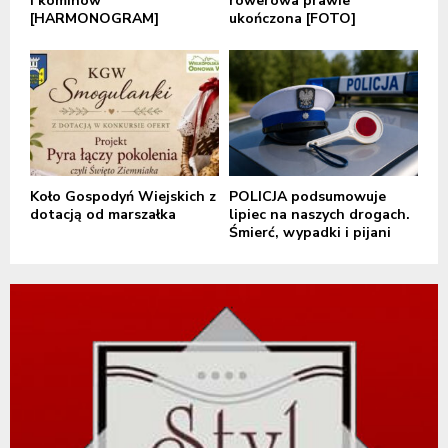
i kominów
rowerowa prawie
[HARMONOGRAM]
ukończona [FOTO]
Koło Gospodyń Wiejskich z
POLICJA podsumowuje
dotacją od marszałka
lipiec na naszych drogach.
Śmierć, wypadki i pijani