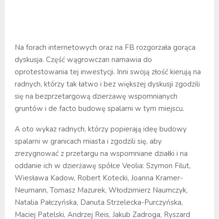
Na forach internetowych oraz na FB rozgorzała gorąca
dyskusja. Część wągrowczan namawia do
oprotestowania tej inwestycji. Inni swoją złość kierują na
radnych, którzy tak łatwo i bez większej dyskusji zgodzili
się na bezprzetargową dzierżawę wspomnianych
gruntów i de facto budowę spalarni w tym miejscu.
A oto wykaz radnych, którzy popierają ideę budowy
spalarni w granicach miasta i zgodzili się, aby
zrezygnować z przetargu na wspomniane działki i na
oddanie ich w dzierżawę spółce Veolia: Szymon Filut,
Wiesława Kadow, Robert Kotecki, Joanna Kramer-
Neumann, Tomasz Mazurek, Włodzimierz Naumczyk,
Natalia Pałczyńska, Danuta Strzelecka-Purczyńska,
Maciej Patelski, Andrzej Reis, Jakub Zadroga, Ryszard