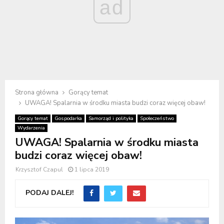
ad
Strona główna
Gorący temat
UWAGA! Spalarnia w środku miasta budzi coraz więcej obaw!
Gorący temat
Gospodarka
Samorząd i polityka
Społeczeństwo
Wydarzenia
UWAGA! Spalarnia w środku miasta
budzi coraz więcej obaw!
Krzysztof Czapul
1 lipca 2019
PODAJ DALEJ!