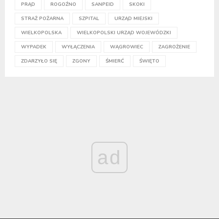
PRĄD
ROGOŹNO
SANPEID
SKOKI
STRAŻ POŻARNA
SZPITAL
URZĄD MIEJSKI
WIELKOPOLSKA
WIELKOPOLSKI URZĄD WOJEWÓDZKI
WYPADEK
WYŁĄCZENIA
WĄGROWIEC
ZAGROŻENIE
ZDARZYŁO SIĘ
ZGONY
ŚMIERĆ
ŚWIĘTO
ad