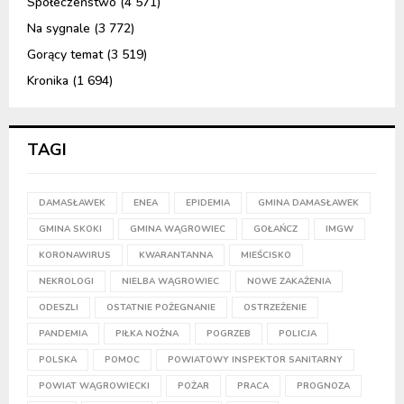
Społeczeństwo
(4 571)
Na sygnale
(3 772)
Gorący temat
(3 519)
Kronika
(1 694)
TAGI
DAMASŁAWEK
ENEA
EPIDEMIA
GMINA DAMASŁAWEK
GMINA SKOKI
GMINA WĄGROWIEC
GOŁAŃCZ
IMGW
KORONAWIRUS
KWARANTANNA
MIEŚCISKO
NEKROLOGI
NIELBA WĄGROWIEC
NOWE ZAKAŻENIA
ODESZLI
OSTATNIE POŻEGNANIE
OSTRZEŻENIE
PANDEMIA
PIŁKA NOŻNA
POGRZEB
POLICJA
POLSKA
POMOC
POWIATOWY INSPEKTOR SANITARNY
POWIAT WĄGROWIECKI
POŻAR
PRACA
PROGNOZA