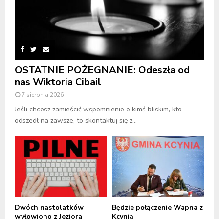
OSTATNIE POŻEGNANIE: Odeszła od
nas Wiktoria Cibail
7 sierpnia 2026
Jeśli chcesz zamieścić wspomnienie o kimś bliskim, kto
odszedł na zawsze, to skontaktuj się z...
Dwóch nastolatków
Będzie połączenie Wapna z
wyłowiono z Jeziora
Kcynią