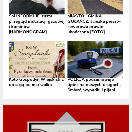
SM INFORMUJE: rusza
MIASTO I GMINA
przegląd instalacji gazowej
GOŁAŃCZ: ścieżka pieszo-
i kominów
rowerowa prawie
[HARMONOGRAM]
ukończona [FOTO]
Koło Gospodyń Wiejskich z
POLICJA podsumowuje
dotacją od marszałka
lipiec na naszych drogach.
Śmierć, wypadki i pijani