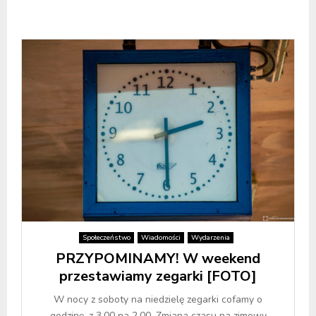
Społeczeństwo
Wiadomości
Wydarzenia
PRZYPOMINAMY! W weekend
przestawiamy zegarki [FOTO]
W nocy z soboty na niedzielę zegarki cofamy o
godzinę, z 3.00 na 2.00. Zmiana czasu na zimowy