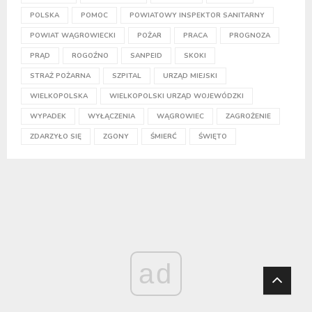
POLSKA
POMOC
POWIATOWY INSPEKTOR SANITARNY
POWIAT WĄGROWIECKI
POŻAR
PRACA
PROGNOZA
PRĄD
ROGOŹNO
SANPEID
SKOKI
STRAŻ POŻARNA
SZPITAL
URZĄD MIEJSKI
WIELKOPOLSKA
WIELKOPOLSKI URZĄD WOJEWÓDZKI
WYPADEK
WYŁĄCZENIA
WĄGROWIEC
ZAGROŻENIE
ZDARZYŁO SIĘ
ZGONY
ŚMIERĆ
ŚWIĘTO
ad