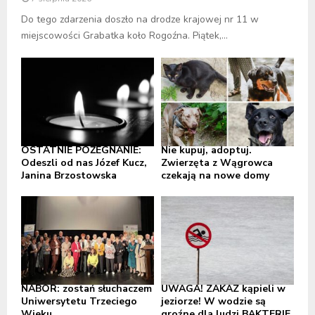
Do tego zdarzenia doszło na drodze krajowej nr 11 w
miejscowości Grabatka koło Rogoźna. Piątek,...
OSTATNIE POŻEGNANIE:
Nie kupuj, adoptuj.
Odeszli od nas Józef Kucz,
Zwierzęta z Wągrowca
Janina Brzostowska
czekają na nowe domy
NABÓR: zostań słuchaczem
UWAGA! ZAKAZ kąpieli w
Uniwersytetu Trzeciego
jeziorze! W wodzie są
Wieku
groźne dla ludzi BAKTERIE