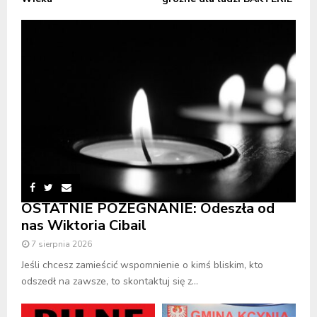
OSTATNIE POŻEGNANIE: Odeszła od
nas Wiktoria Cibail
7 sierpnia 2026
Jeśli chcesz zamieścić wspomnienie o kimś bliskim, kto
odszedł na zawsze, to skontaktuj się z...