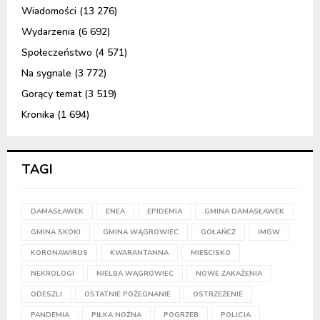
Wiadomości
(13 276)
Wydarzenia
(6 692)
Społeczeństwo
(4 571)
Na sygnale
(3 772)
Gorący temat
(3 519)
Kronika
(1 694)
TAGI
DAMASŁAWEK
ENEA
EPIDEMIA
GMINA DAMASŁAWEK
GMINA SKOKI
GMINA WĄGROWIEC
GOŁAŃCZ
IMGW
KORONAWIRUS
KWARANTANNA
MIEŚCISKO
NEKROLOGI
NIELBA WĄGROWIEC
NOWE ZAKAŻENIA
ODESZLI
OSTATNIE POŻEGNANIE
OSTRZEŻENIE
PANDEMIA
PIŁKA NOŻNA
POGRZEB
POLICJA