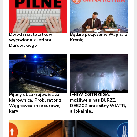
Dwóch nastolatków
Będzie połączenie Wapna z
wyłowiono z Jeziora
Kcynią
Durowskiego
Pijany obcokrajowiec za
IMGW OSTRZEGA:
kierownicą. Prokurator z
możliwe u nas BURZE,
Wągrowca chce surowej
DESZCZ oraz silny WIATR,
kary
a lokalnie...