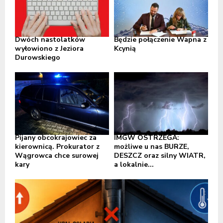
Dwóch nastolatków
Będzie połączenie Wapna z
wyłowiono z Jeziora
Kcynią
Durowskiego
Pijany obcokrajowiec za
IMGW OSTRZEGA:
kierownicą. Prokurator z
możliwe u nas BURZE,
Wągrowca chce surowej
DESZCZ oraz silny WIATR,
kary
a lokalnie...