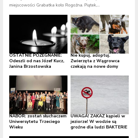
miejscowości Grabatka koło Rogoźna. Piątek,...
OSTATNIE POŻEGNANIE:
Nie kupuj, adoptuj.
Odeszli od nas Józef Kucz,
Zwierzęta z Wągrowca
Janina Brzostowska
czekają na nowe domy
NABÓR: zostań słuchaczem
UWAGA! ZAKAZ kąpieli w
Uniwersytetu Trzeciego
jeziorze! W wodzie są
Wieku
groźne dla ludzi BAKTERIE