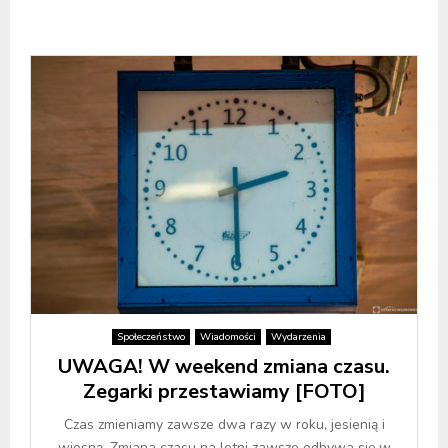
Społeczeństwo
Wiadomości
Wydarzenia
UWAGA! W weekend zmiana czasu.
Zegarki przestawiamy [FOTO]
Czas zmieniamy zawsze dwa razy w roku, jesienią i
wiosną. Zmiana czasu na letni zawsze odbywa się w