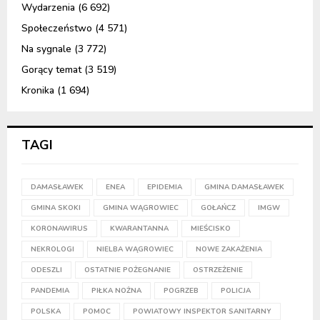
Wydarzenia
(6 692)
Społeczeństwo
(4 571)
Na sygnale
(3 772)
Gorący temat
(3 519)
Kronika
(1 694)
TAGI
DAMASŁAWEK
ENEA
EPIDEMIA
GMINA DAMASŁAWEK
GMINA SKOKI
GMINA WĄGROWIEC
GOŁAŃCZ
IMGW
KORONAWIRUS
KWARANTANNA
MIEŚCISKO
NEKROLOGI
NIELBA WĄGROWIEC
NOWE ZAKAŻENIA
ODESZLI
OSTATNIE POŻEGNANIE
OSTRZEŻENIE
PANDEMIA
PIŁKA NOŻNA
POGRZEB
POLICJA
POLSKA
POMOC
POWIATOWY INSPEKTOR SANITARNY