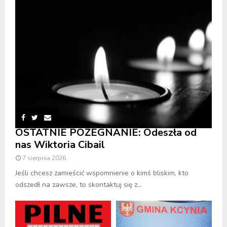
OSTATNIE POŻEGNANIE: Odeszła od
nas Wiktoria Cibail
7 sierpnia 2026
Jeśli chcesz zamieścić wspomnienie o kimś bliskim, kto
odszedł na zawsze, to skontaktuj się z...