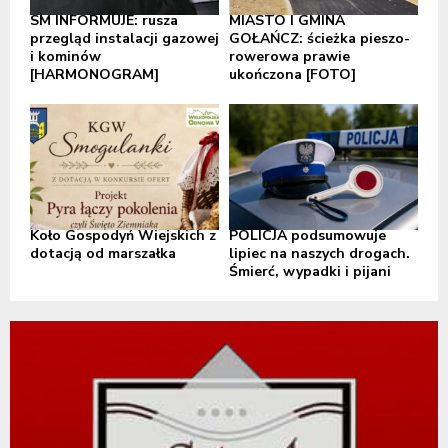
SM INFORMUJE: rusza
MIASTO I GMINA
przegląd instalacji gazowej
GOŁAŃCZ: ścieżka pieszo-
i kominów
rowerowa prawie
[HARMONOGRAM]
ukończona [FOTO]
Koło Gospodyń Wiejskich z
POLICJA podsumowuje
dotacją od marszałka
lipiec na naszych drogach.
Śmierć, wypadki i pijani