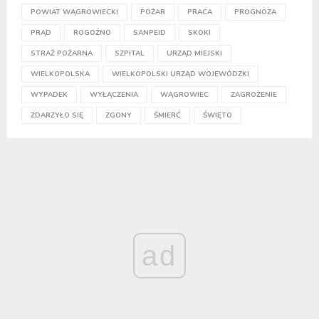
POWIAT WĄGROWIECKI
POŻAR
PRACA
PROGNOZA
PRĄD
ROGOŹNO
SANPEID
SKOKI
STRAŻ POŻARNA
SZPITAL
URZĄD MIEJSKI
WIELKOPOLSKA
WIELKOPOLSKI URZĄD WOJEWÓDZKI
WYPADEK
WYŁĄCZENIA
WĄGROWIEC
ZAGROŻENIE
ZDARZYŁO SIĘ
ZGONY
ŚMIERĆ
ŚWIĘTO
ad