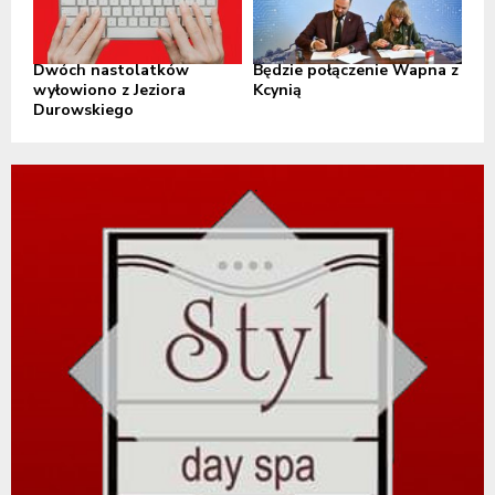
Dwóch nastolatków
Będzie połączenie Wapna z
wyłowiono z Jeziora
Kcynią
Durowskiego