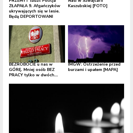
PRZEMYT ludzi! Policja
Nasi w Szwajcarii
ZŁAPAŁA 9. Afgańczyków
Kaszubskiej [FOTO]
ukrywających się w lesie.
Będą DEPORTOWANI
BEZROBOCIE u nas w
IMGW: Ostrzeżenie przed
GÓRĘ. Mniej osób BEZ
burzami i upałem [MAPA]
PRACY tylko w dwóch...