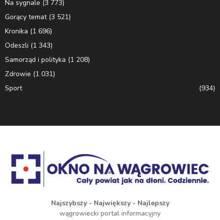
Na sygnale
(3 773)
Gorący temat
(3 521)
Kronika
(1 696)
Odeszli
(1 343)
Samorząd i polityka
(1 208)
Zdrowie
(1 031)
Sport
(934)
Najszybszy - Największy - Najlepszy
wągrowiecki portal informacyjny