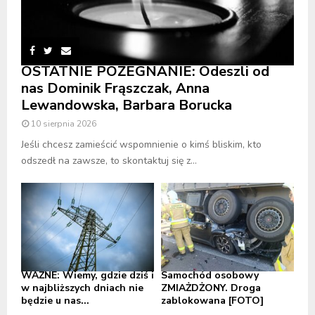
OSTATNIE POŻEGNANIE: Odeszli od
nas Dominik Frąszczak, Anna
Lewandowska, Barbara Borucka
10 sierpnia 2026
Jeśli chcesz zamieścić wspomnienie o kimś bliskim, kto
odszedł na zawsze, to skontaktuj się z...
WAŻNE: Wiemy, gdzie dziś i
Samochód osobowy
w najbliższych dniach nie
ZMIAŻDŻONY. Droga
będzie u nas...
zablokowana [FOTO]