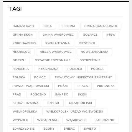
TAGI
DAMASŁAWEK
ENEA
EPIDEMIA
GMINA DAMASŁAWEK
GMINA SKOKI
GMINA WĄGROWIEC
GOŁAŃCZ
IMGW
KORONAWIRUS
KWARANTANNA
MIEŚCISKO
NEKROLOGI
NIELBA WĄGROWIEC
NOWE ZAKAŻENIA
ODESZLI
OSTATNIE POŻEGNANIE
OSTRZEŻENIE
PANDEMIA
PIŁKA NOŻNA
POGRZEB
POLICJA
POLSKA
POMOC
POWIATOWY INSPEKTOR SANITARNY
POWIAT WĄGROWIECKI
POŻAR
PRACA
PROGNOZA
PRĄD
ROGOŹNO
SANPEID
SKOKI
STRAŻ POŻARNA
SZPITAL
URZĄD MIEJSKI
WIELKOPOLSKA
WIELKOPOLSKI URZĄD WOJEWÓDZKI
WYPADEK
WYŁĄCZENIA
WĄGROWIEC
ZAGROŻENIE
ZDARZYŁO SIĘ
ZGONY
ŚMIERĆ
ŚWIĘTO