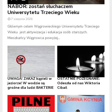
NABÓR: zostań słuchaczem
Uniwersytetu Trzeciego Wieku
7 sierpnia 2026
Głównym celem Wągrowieckiego Uniwersytetu Trzeciego
Wieku jest aktywizacja i edukacja osób starszych.
Mieszkańcy Wągrowca powyżej...
UWAGA! ZAKAZ kąpieli w
OSTATNIE POŻEGNANIE:
jeziorze! W wodzie są
Odeszła od nas Wiktoria
groźne dla ludzi BAKTERIE
Cibail