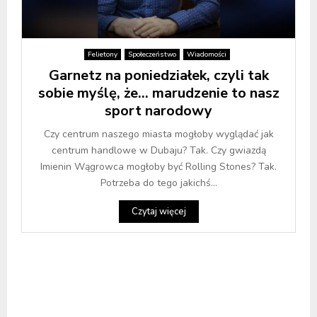
Felietony
Społeczeństwo
Wiadomości
Garnetz na poniedziałek, czyli tak
sobie myślę, że… marudzenie to nasz
sport narodowy
Czy centrum naszego miasta mogłoby wyglądać jak
centrum handlowe w Dubaju? Tak. Czy gwiazdą
Imienin Wągrowca mogłoby być Rolling Stones? Tak.
Potrzeba do tego jakichś...
Czytaj więcej