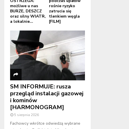
OSTRZEGA:
podczas upałów
możliwe u nas
rośnie ryzyko
BURZE, DESZCZ
zatrucia się
oraz silny WIATR,
tlenkiem węgla
a lokalnie...
[FILM]
SM INFORMUJE: rusza
przegląd instalacji gazowej
i kominów
[HARMONOGRAM]
5 sierpnia 2026
Fachowcy wkrótce odwiedzą wybrane