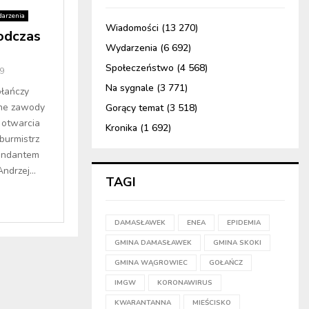
arzenia
Wiadomości
(13 270)
podczas
Wydarzenia
(6 692)
Społeczeństwo
(4 568)
9
Na sygnale
(3 771)
łańczy
ne zawody
Gorący temat
(3 518)
 otwarcia
Kronika
(1 692)
burmistrz
mendantem
drzej...
TAGI
DAMASŁAWEK
ENEA
EPIDEMIA
GMINA DAMASŁAWEK
GMINA SKOKI
GMINA WĄGROWIEC
GOŁAŃCZ
IMGW
KORONAWIRUS
KWARANTANNA
MIEŚCISKO