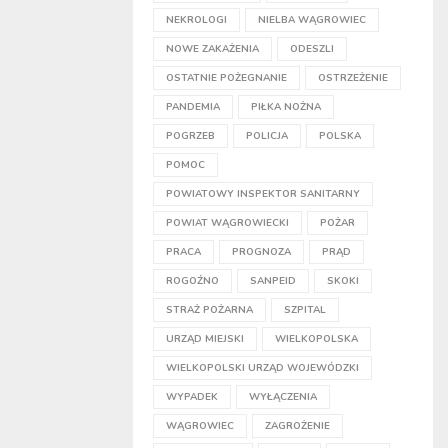
NEKROLOGI
NIELBA WĄGROWIEC
NOWE ZAKAŻENIA
ODESZLI
OSTATNIE POŻEGNANIE
OSTRZEŻENIE
PANDEMIA
PIŁKA NOŻNA
POGRZEB
POLICJA
POLSKA
POMOC
POWIATOWY INSPEKTOR SANITARNY
POWIAT WĄGROWIECKI
POŻAR
PRACA
PROGNOZA
PRĄD
ROGOŹNO
SANPEID
SKOKI
STRAŻ POŻARNA
SZPITAL
URZĄD MIEJSKI
WIELKOPOLSKA
WIELKOPOLSKI URZĄD WOJEWÓDZKI
WYPADEK
WYŁĄCZENIA
WĄGROWIEC
ZAGROŻENIE