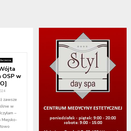
arzenia
 Wójta
a OSP w
O]
024
yż zawsze
gólnie w
dczyłam –
 Miejsko-
rtowo