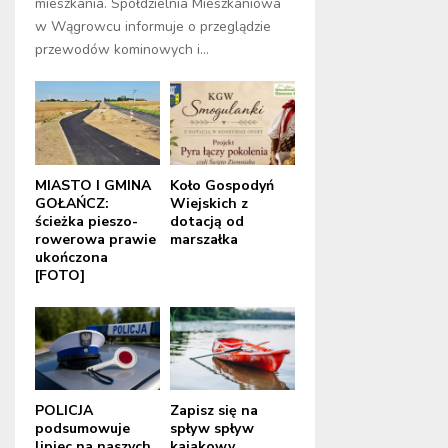
mieszkania. Spółdzielnia Mieszkaniowa
w Wągrowcu informuje o przeglądzie
przewodów kominowych i...
MIASTO I GMINA
Koło Gospodyń
GOŁAŃCZ:
Wiejskich z
ścieżka pieszo-
dotacją od
rowerowa prawie
marszałka
ukończona
[FOTO]
POLICJA
Zapisz się na
podsumowuje
spływ spływ
lipiec na naszych
kajakowy