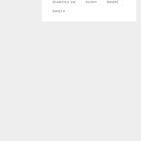
ZDARZYŁO SIĘ
ZGONY
ŚMIERĆ
ŚWIĘTO