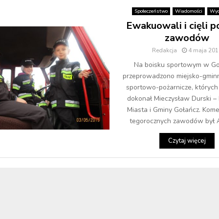
Społeczeństwo
Wiadomości
Wyd
Ewakuowali i cięli 
zawodów
Redakcja
4 maja 201
Na boisku sportowym w Go
przeprowadzono miejsko-gmin
sportowo-pożarnicze, których
dokonał Mieczysław Durski – 
Miasta i Gminy Gołańcz. Ko
tegorocznych zawodów był An
Czytaj więcej