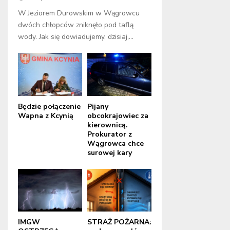
W Jeziorem Durowskim w Wągrowcu
dwóch chłopców zniknęło pod taflą
wody. Jak się dowiadujemy, dzisiaj,...
Będzie połączenie
Pijany
Wapna z Kcynią
obcokrajowiec za
kierownicą.
Prokurator z
Wągrowca chce
surowej kary
IMGW
STRAŻ POŻARNA: