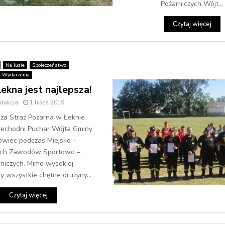
Pożarniczych Wójt...
Czytaj więcej
Na luzie
Społeczeństwo
Wydarzenia
ekna jest najlepsza!
dakcja
1 lipca 2019
za Straż Pożarna w Łeknie
zechodni Puchar Wójta Gminy
wiec podczas Miejsko –
ch Zawodów Sportowo –
niczych. Mimo wysokiej
y wszystkie chętne drużyny...
Czytaj więcej