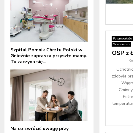
Fotoreportaże
Wiadomości
Szpital Pomnik Chrztu Polski w
OSP z Ł
Gnieźnie zaprasza przyszłe mamy.
Re
Tu zaczyna się...
Ochotnic
zdobyła pr
Wągro
Gminny
Pożar
temperatur
Na co zwrócić uwagę przy