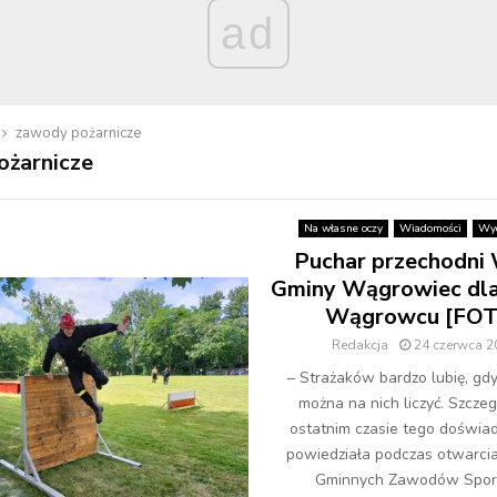
ad
zawody pożarnicze
ożarnicze
Na własne oczy
Wiadomości
Wyd
Puchar przechodni
Gminy Wągrowiec dl
Wągrowcu [FOT
Redakcja
24 czerwca 2
– Strażaków bardzo lubię, gd
można na nich liczyć. Szcze
ostatnim czasie tego doświa
powiedziała podczas otwarcia
Gminnych Zawodów Spo