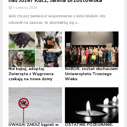
nas Józef Kucz, Janina Brzostowska
7 sierpnia 2026
Jeśli chcesz zamieścić wspomnienie o kimś bliskim, kto
odszedł na zawsze, to skontaktuj się z...
Nie kupuj, adoptuj.
NABÓR: zostań słuchaczem
Zwierzęta z Wągrowca
Uniwersytetu Trzeciego
czekają na nowe domy
Wieku
UWAGA! ZAKAZ kąpieli w
OSTATNIE POŻEGNANIE: