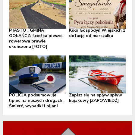
MIASTO I GMINA
Koło Gospodyń Wiejskich z
GOŁAŃCZ: ścieżka pieszo-
dotacją od marszałka
rowerowa prawie
ukończona [FOTO]
POLICJA podsumowuje
Zapisz się na spływ spływ
lipiec na naszych drogach.
kajakowy [ZAPOWIEDŹ]
Śmierć, wypadki i pijani