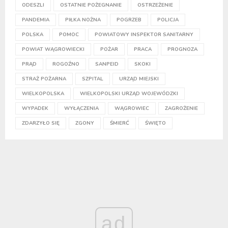
ODESZLI
OSTATNIE POŻEGNANIE
OSTRZEŻENIE
PANDEMIA
PIŁKA NOŻNA
POGRZEB
POLICJA
POLSKA
POMOC
POWIATOWY INSPEKTOR SANITARNY
POWIAT WĄGROWIECKI
POŻAR
PRACA
PROGNOZA
PRĄD
ROGOŹNO
SANPEID
SKOKI
STRAŻ POŻARNA
SZPITAL
URZĄD MIEJSKI
WIELKOPOLSKA
WIELKOPOLSKI URZĄD WOJEWÓDZKI
WYPADEK
WYŁĄCZENIA
WĄGROWIEC
ZAGROŻENIE
ZDARZYŁO SIĘ
ZGONY
ŚMIERĆ
ŚWIĘTO
ad