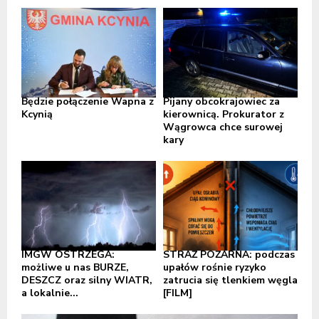
Będzie połączenie Wapna z
Pijany obcokrajowiec za
Kcynią
kierownicą. Prokurator z
Wągrowca chce surowej
kary
IMGW OSTRZEGA:
STRAŻ POŻARNA: podczas
możliwe u nas BURZE,
upałów rośnie ryzyko
DESZCZ oraz silny WIATR,
zatrucia się tlenkiem węgla
a lokalnie...
[FILM]