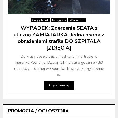
Gorący temat
Na sygnale
Wiadomości
WYPADEK: Zderzenie SEATA z
uliczną ZAMIATARKĄ. Jedna osoba z
obrażeniami trafiła DO SZPITALA
[ZDJĘCIA]
Do krasy doszło dzisiaj nad ranem na trasie w
kierunku Poznania. Dzisiaj (31 marca) o godzinie 4.53
do straży pożarnej w Obornikach wpłynęło zgłoszenie
o...
Czytaj więcej
PROMOCJA / OGŁOSZENIA