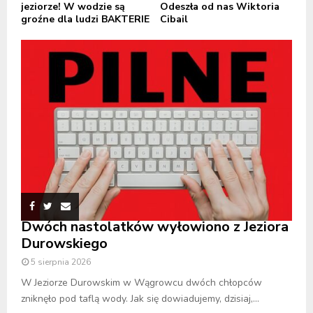
jeziorze! W wodzie są
Odeszła od nas Wiktoria
groźne dla ludzi BAKTERIE
Cibail
Dwóch nastolatków wyłowiono z Jeziora
Durowskiego
5 sierpnia 2026
W Jeziorze Durowskim w Wągrowcu dwóch chłopców
zniknęło pod taflą wody. Jak się dowiadujemy, dzisiaj,...