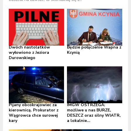
Dwóch nastolatków
Będzie połączenie Wapna z
wyłowiono z Jeziora
Kcynią
Durowskiego
Pijany obcokrajowiec za
IMGW OSTRZEGA:
kierownicą. Prokurator z
możliwe u nas BURZE,
Wągrowca chce surowej
DESZCZ oraz silny WIATR,
kary
a lokalnie...