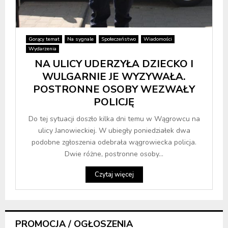
Gorący temat
Na sygnale
Społeczeństwo
Wiadomości
Wydarzenia
NA ULICY UDERZYŁA DZIECKO I
WULGARNIE JE WYZYWAŁA.
POSTRONNE OSOBY WEZWAŁY
POLICJĘ
Do tej sytuacji doszło kilka dni temu w Wągrowcu na
ulicy Janowieckiej. W ubiegły poniedziałek dwa
podobne zgłoszenia odebrała wągrowiecka policja.
Dwie różne, postronne osoby...
Czytaj więcej
PROMOCJA / OGŁOSZENIA