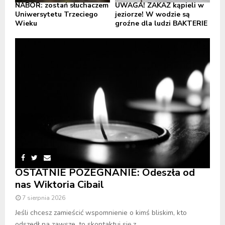
NABÓR: zostań słuchaczem
UWAGA! ZAKAZ kąpieli w
Uniwersytetu Trzeciego
jeziorze! W wodzie są
Wieku
groźne dla ludzi BAKTERIE
OSTATNIE POŻEGNANIE: Odeszła od
nas Wiktoria Cibail
7 sierpnia 2026
Jeśli chcesz zamieścić wspomnienie o kimś bliskim, kto
odszedł na zawsze, to skontaktuj się z...