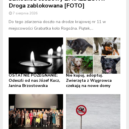
Droga zablokowana [FOTO]
7 sierpnia 2026
Do tego zdarzenia doszło na drodze krajowej nr 11 w
miejscowości Grabatka koło Rogoźna. Piątek,...
OSTATNIE POŻEGNANIE:
Nie kupuj, adoptuj.
Odeszli od nas Józef Kucz,
Zwierzęta z Wągrowca
Janina Brzostowska
czekają na nowe domy