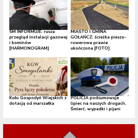
SM INFORMUJE: rusza
MIASTO I GMINA
przegląd instalacji gazowej
GOŁAŃCZ: ścieżka pieszo-
i kominów
rowerowa prawie
[HARMONOGRAM]
ukończona [FOTO]
Koło Gospodyń Wiejskich z
POLICJA podsumowuje
dotacją od marszałka
lipiec na naszych drogach.
Śmierć, wypadki i pijani