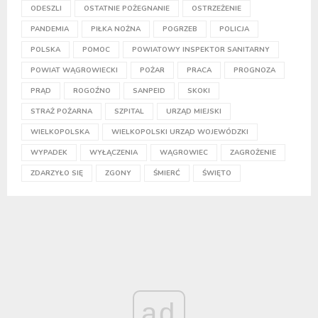
ODESZLI
OSTATNIE POŻEGNANIE
OSTRZEŻENIE
PANDEMIA
PIŁKA NOŻNA
POGRZEB
POLICJA
POLSKA
POMOC
POWIATOWY INSPEKTOR SANITARNY
POWIAT WĄGROWIECKI
POŻAR
PRACA
PROGNOZA
PRĄD
ROGOŹNO
SANPEID
SKOKI
STRAŻ POŻARNA
SZPITAL
URZĄD MIEJSKI
WIELKOPOLSKA
WIELKOPOLSKI URZĄD WOJEWÓDZKI
WYPADEK
WYŁĄCZENIA
WĄGROWIEC
ZAGROŻENIE
ZDARZYŁO SIĘ
ZGONY
ŚMIERĆ
ŚWIĘTO
ad