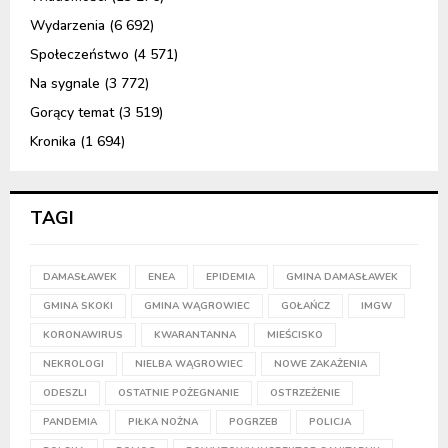
Wydarzenia
(6 692)
Społeczeństwo
(4 571)
Na sygnale
(3 772)
Gorący temat
(3 519)
Kronika
(1 694)
TAGI
DAMASŁAWEK
ENEA
EPIDEMIA
GMINA DAMASŁAWEK
GMINA SKOKI
GMINA WĄGROWIEC
GOŁAŃCZ
IMGW
KORONAWIRUS
KWARANTANNA
MIEŚCISKO
NEKROLOGI
NIELBA WĄGROWIEC
NOWE ZAKAŻENIA
ODESZLI
OSTATNIE POŻEGNANIE
OSTRZEŻENIE
PANDEMIA
PIŁKA NOŻNA
POGRZEB
POLICJA