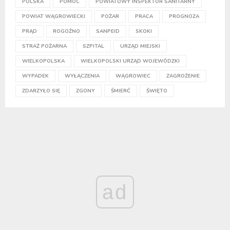
POLSKA
POMOC
POWIATOWY INSPEKTOR SANITARNY
POWIAT WĄGROWIECKI
POŻAR
PRACA
PROGNOZA
PRĄD
ROGOŹNO
SANPEID
SKOKI
STRAŻ POŻARNA
SZPITAL
URZĄD MIEJSKI
WIELKOPOLSKA
WIELKOPOLSKI URZĄD WOJEWÓDZKI
WYPADEK
WYŁĄCZENIA
WĄGROWIEC
ZAGROŻENIE
ZDARZYŁO SIĘ
ZGONY
ŚMIERĆ
ŚWIĘTO
ad