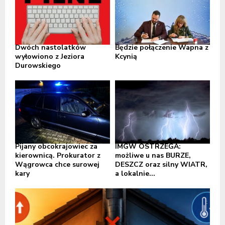
Dwóch nastolatków
Będzie połączenie Wapna z
wyłowiono z Jeziora
Kcynią
Durowskiego
Pijany obcokrajowiec za
IMGW OSTRZEGA:
kierownicą. Prokurator z
możliwe u nas BURZE,
Wągrowca chce surowej
DESZCZ oraz silny WIATR,
kary
a lokalnie...