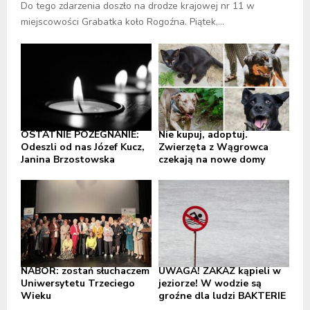
Do tego zdarzenia doszło na drodze krajowej nr 11 w
miejscowości Grabatka koło Rogoźna. Piątek,...
OSTATNIE POŻEGNANIE:
Nie kupuj, adoptuj.
Odeszli od nas Józef Kucz,
Zwierzęta z Wągrowca
Janina Brzostowska
czekają na nowe domy
NABÓR: zostań słuchaczem
UWAGA! ZAKAZ kąpieli w
Uniwersytetu Trzeciego
jeziorze! W wodzie są
Wieku
groźne dla ludzi BAKTERIE