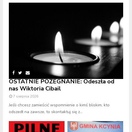
OSTATNIE POŻEGNANIE: Odeszła od
nas Wiktoria Cibail
7 sierpnia 2026
Jeśli chcesz zamieścić wspomnienie o kimś bliskim, kto
odszedł na zawsze, to skontaktuj się z...