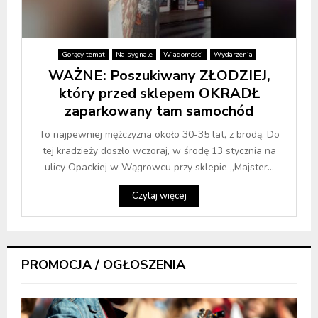
Gorący temat
Na sygnale
Wiadomości
Wydarzenia
WAŻNE: Poszukiwany ZŁODZIEJ,
który przed sklepem OKRADŁ
zaparkowany tam samochód
To najpewniej mężczyzna około 30-35 lat, z brodą. Do
tej kradzieży doszło wczoraj, w środę 13 stycznia na
ulicy Opackiej w Wągrowcu przy sklepie „Majster...
Czytaj więcej
PROMOCJA / OGŁOSZENIA