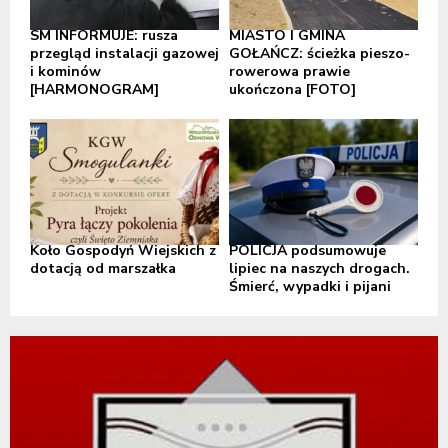
SM INFORMUJE: rusza
MIASTO I GMINA
przegląd instalacji gazowej
GOŁAŃCZ: ścieżka pieszo-
i kominów
rowerowa prawie
[HARMONOGRAM]
ukończona [FOTO]
Koło Gospodyń Wiejskich z
POLICJA podsumowuje
dotacją od marszałka
lipiec na naszych drogach.
Śmierć, wypadki i pijani