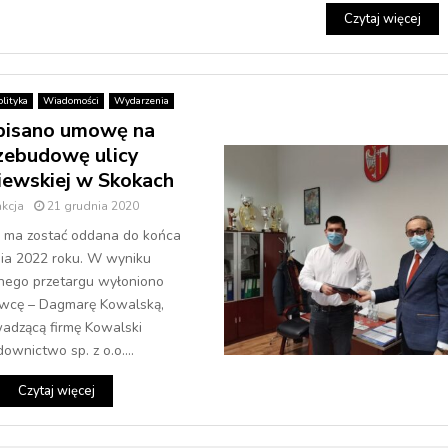
Czytaj więcej
lityka
Wiadomości
Wydarzenia
pisano umowę na
zebudowę ulicy
ewskiej w Skokach
kcja
21 grudnia 2020
a ma zostać oddana do końca
nia 2022 roku. W wyniku
nego przetargu wyłoniono
wcę – Dagmarę Kowalską,
adzącą firmę Kowalski
ownictwo sp. z o.o....
Czytaj więcej