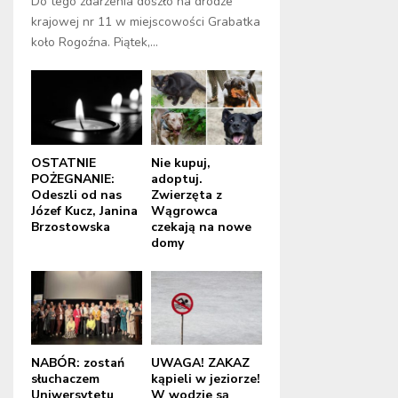
Do tego zdarzenia doszło na drodze
krajowej nr 11 w miejscowości Grabatka
koło Rogoźna. Piątek,...
OSTATNIE
Nie kupuj,
POŻEGNANIE:
adoptuj.
Odeszli od nas
Zwierzęta z
Józef Kucz, Janina
Wągrowca
Brzostowska
czekają na nowe
domy
NABÓR: zostań
UWAGA! ZAKAZ
słuchaczem
kąpieli w jeziorze!
Uniwersytetu
W wodzie są