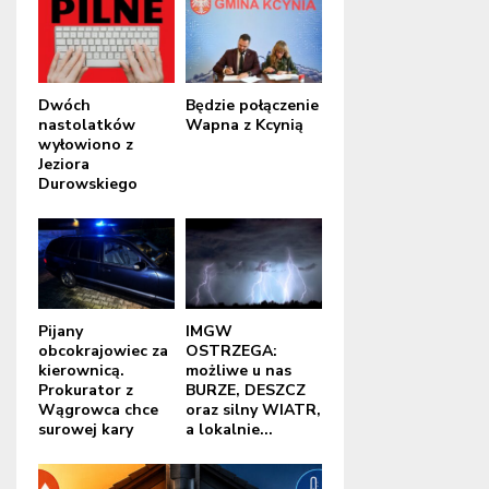
Dwóch
Będzie połączenie
nastolatków
Wapna z Kcynią
wyłowiono z
Jeziora
Durowskiego
Pijany
IMGW
obcokrajowiec za
OSTRZEGA:
kierownicą.
możliwe u nas
Prokurator z
BURZE, DESZCZ
Wągrowca chce
oraz silny WIATR,
surowej kary
a lokalnie...