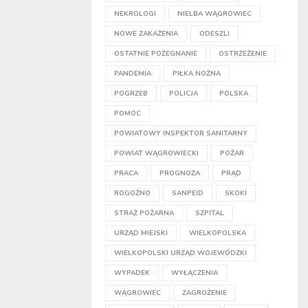
NEKROLOGI
NIELBA WĄGROWIEC
NOWE ZAKAŻENIA
ODESZLI
OSTATNIE POŻEGNANIE
OSTRZEŻENIE
PANDEMIA
PIŁKA NOŻNA
POGRZEB
POLICJA
POLSKA
POMOC
POWIATOWY INSPEKTOR SANITARNY
POWIAT WĄGROWIECKI
POŻAR
PRACA
PROGNOZA
PRĄD
ROGOŹNO
SANPEID
SKOKI
STRAŻ POŻARNA
SZPITAL
URZĄD MIEJSKI
WIELKOPOLSKA
WIELKOPOLSKI URZĄD WOJEWÓDZKI
WYPADEK
WYŁĄCZENIA
WĄGROWIEC
ZAGROŻENIE