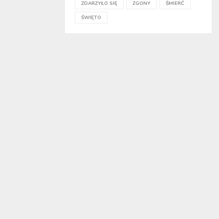
ZDARZYŁO SIĘ
ZGONY
ŚMIERĆ
ŚWIĘTO