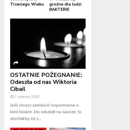
Trzeciego Wieku
groźne dla ludzi
BAKTERIE
OSTATNIE POŻEGNANIE:
Odeszła od nas Wiktoria
Cibail
7 sierpnia 2026
Jeśli chcesz zamieścić wspomnienie o
kimś bliskim, kto odszedł na zawsze, to
skontaktuj się z...