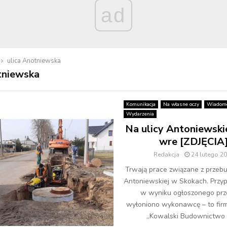
ad
ulica Anotniewska
tniewska
Komunikacja
Na własne oczy
Wiadomo
Wydarzenia
Na ulicy Antoniewski
wre [ZDJĘCIA
Redakcja
24 lutego 2
Trwają prace związane z przeb
Antoniewskiej w Skokach. Przyp
w wyniku ogłoszonego prz
wyłoniono wykonawcę – to firm
„Kowalski Budownictwo s