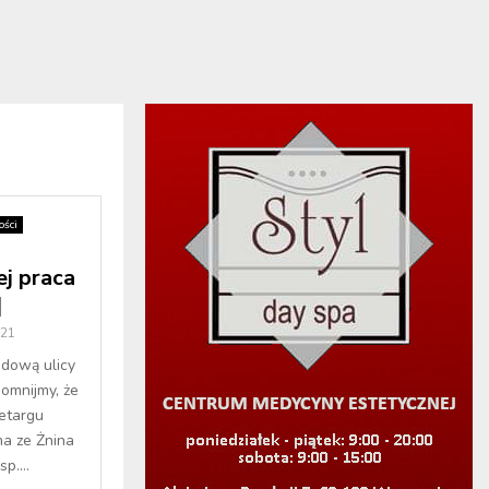
ści
ej praca
]
021
udową ulicy
omnijmy, że
etargu
a ze Żnina
p....