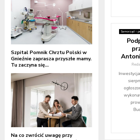
Samorząd i po
Pod
pr
Szpital Pomnik Chrztu Polski w
Antoni
Gnieźnie zaprasza przyszłe mamy.
Tu zaczyna się...
Reda
Inwestycj
sierp
ogłoszo
wykona
prow
Bud
Na co zwrócić uwagę przy