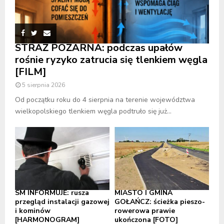
STRAŻ POŻARNA: podczas upałów
rośnie ryzyko zatrucia się tlenkiem węgla
[FILM]
5 sierpnia 2026
Od początku roku do 4 sierpnia na terenie województwa
wielkopolskiego tlenkiem węgla podtruło się już...
SM INFORMUJE: rusza
MIASTO I GMINA
przegląd instalacji gazowej
GOŁAŃCZ: ścieżka pieszo-
i kominów
rowerowa prawie
[HARMONOGRAM]
ukończona [FOTO]