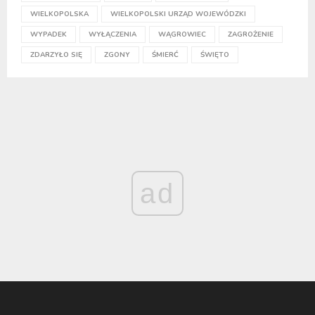
WIELKOPOLSKA
WIELKOPOLSKI URZĄD WOJEWÓDZKI
WYPADEK
WYŁĄCZENIA
WĄGROWIEC
ZAGROŻENIE
ZDARZYŁO SIĘ
ZGONY
ŚMIERĆ
ŚWIĘTO
ad