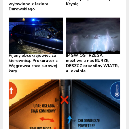
wyłowiono z Jeziora
Kcynią
Durowskiego
Pijany obcokrajowiec za
IMGW OSTRZEGA:
kierownicą. Prokurator z
możliwe u nas BURZE,
Wągrowca chce surowej
DESZCZ oraz silny WIATR,
kary
a lokalnie...