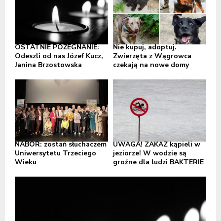
OSTATNIE POŻEGNANIE:
Nie kupuj, adoptuj.
Odeszli od nas Józef Kucz,
Zwierzęta z Wągrowca
Janina Brzostowska
czekają na nowe domy
NABÓR: zostań słuchaczem
UWAGA! ZAKAZ kąpieli w
Uniwersytetu Trzeciego
jeziorze! W wodzie są
Wieku
groźne dla ludzi BAKTERIE