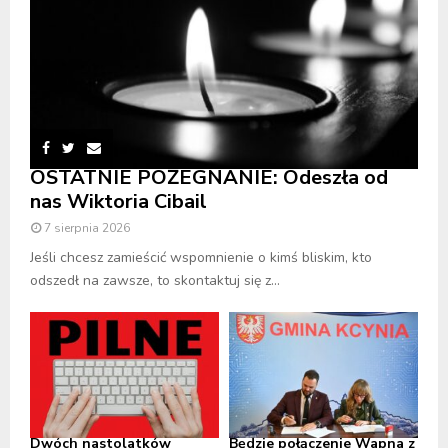
OSTATNIE POŻEGNANIE: Odeszła od
nas Wiktoria Cibail
7 sierpnia 2026
Jeśli chcesz zamieścić wspomnienie o kimś bliskim, kto
odszedł na zawsze, to skontaktuj się z...
Dwóch nastolatków
Będzie połączenie Wapna z