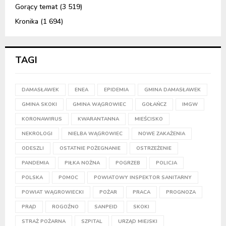
Gorący temat
(3 519)
Kronika
(1 694)
TAGI
DAMASŁAWEK
ENEA
EPIDEMIA
GMINA DAMASŁAWEK
GMINA SKOKI
GMINA WĄGROWIEC
GOŁAŃCZ
IMGW
KORONAWIRUS
KWARANTANNA
MIEŚCISKO
NEKROLOGI
NIELBA WĄGROWIEC
NOWE ZAKAŻENIA
ODESZLI
OSTATNIE POŻEGNANIE
OSTRZEŻENIE
PANDEMIA
PIŁKA NOŻNA
POGRZEB
POLICJA
POLSKA
POMOC
POWIATOWY INSPEKTOR SANITARNY
POWIAT WĄGROWIECKI
POŻAR
PRACA
PROGNOZA
PRĄD
ROGOŹNO
SANPEID
SKOKI
STRAŻ POŻARNA
SZPITAL
URZĄD MIEJSKI