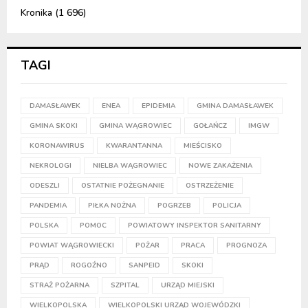
Kronika
(1 696)
TAGI
DAMASŁAWEK
ENEA
EPIDEMIA
GMINA DAMASŁAWEK
GMINA SKOKI
GMINA WĄGROWIEC
GOŁAŃCZ
IMGW
KORONAWIRUS
KWARANTANNA
MIEŚCISKO
NEKROLOGI
NIELBA WĄGROWIEC
NOWE ZAKAŻENIA
ODESZLI
OSTATNIE POŻEGNANIE
OSTRZEŻENIE
PANDEMIA
PIŁKA NOŻNA
POGRZEB
POLICJA
POLSKA
POMOC
POWIATOWY INSPEKTOR SANITARNY
POWIAT WĄGROWIECKI
POŻAR
PRACA
PROGNOZA
PRĄD
ROGOŹNO
SANPEID
SKOKI
STRAŻ POŻARNA
SZPITAL
URZĄD MIEJSKI
WIELKOPOLSKA
WIELKOPOLSKI URZĄD WOJEWÓDZKI