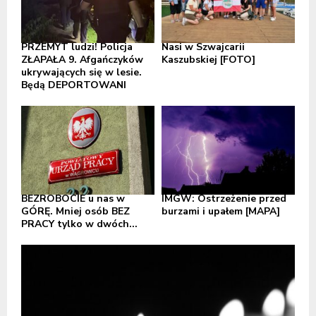
PRZEMYT ludzi! Policja
Nasi w Szwajcarii
ZŁAPAŁA 9. Afgańczyków
Kaszubskiej [FOTO]
ukrywających się w lesie.
Będą DEPORTOWANI
BEZROBOCIE u nas w
IMGW: Ostrzeżenie przed
GÓRĘ. Mniej osób BEZ
burzami i upałem [MAPA]
PRACY tylko w dwóch...