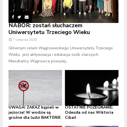
NABÓR: zostań słuchaczem
Uniwersytetu Trzeciego Wieku
7 sierpnia 2026
Głównym celem Wągrowieckiego Uniwersytetu Trzeciego
Wieku jest aktywizacja i edukacja osób starszych.
Mieszkańcy Wągrowca powyżej...
UWAGA! ZAKAZ kąpieli w
OSTATNIE POŻEGNANIE:
jeziorze! W wodzie są
Odeszła od nas Wiktoria
groźne dla ludzi BAKTERIE
Cibail