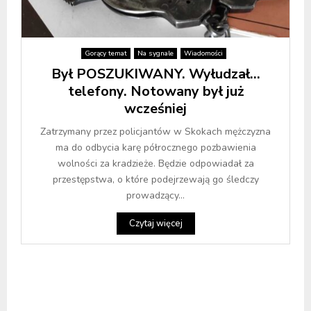
Gorący temat
Na sygnale
Wiadomości
Był POSZUKIWANY. Wyłudzał…
telefony. Notowany był już
wcześniej
Zatrzymany przez policjantów w Skokach mężczyzna
ma do odbycia karę półrocznego pozbawienia
wolności za kradzieże. Będzie odpowiadał za
przestępstwa, o które podejrzewają go śledczy
prowadzący...
Czytaj więcej