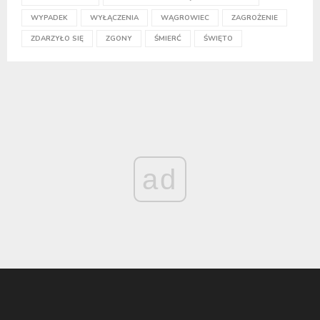
WYPADEK
WYŁĄCZENIA
WĄGROWIEC
ZAGROŻENIE
ZDARZYŁO SIĘ
ZGONY
ŚMIERĆ
ŚWIĘTO
ad