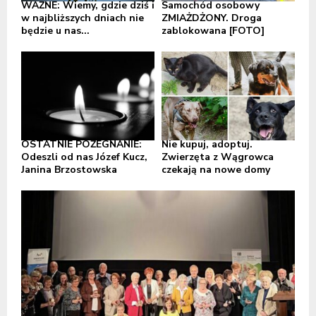
WAŻNE: Wiemy, gdzie dziś i
Samochód osobowy
w najbliższych dniach nie
ZMIAŻDŻONY. Droga
będzie u nas...
zablokowana [FOTO]
OSTATNIE POŻEGNANIE:
Nie kupuj, adoptuj.
Odeszli od nas Józef Kucz,
Zwierzęta z Wągrowca
Janina Brzostowska
czekają na nowe domy