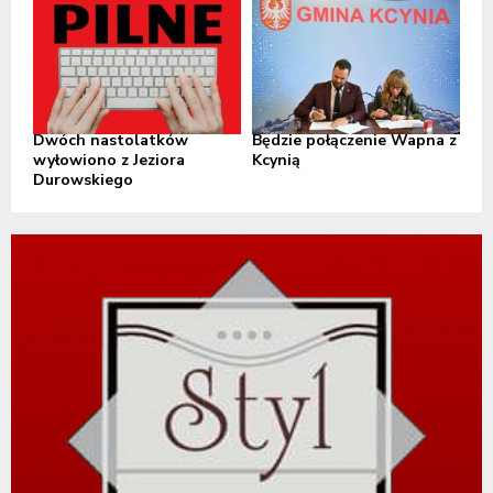
Dwóch nastolatków
Będzie połączenie Wapna z
wyłowiono z Jeziora
Kcynią
Durowskiego