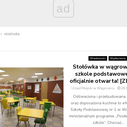
ad
stołówka
Wiadomości
Wydarzenia
Stołówka w wągrowi
szkole podstawowe
oficjalnie otwarta! [
Urząd Miejski w Wągrowcu
26 
Odświeżona i przebudowana 
oraz doposażona kuchnia to efe
Szkoły Podstawowej nr 1 w 
ministerialnym programie „Posił
szkole”. Chociaż...