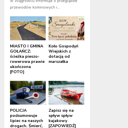
w Wągrowcu informuje o przeglądzie
przewodów kominowych i...
MIASTO I GMINA
Koło Gospodyń
GOŁAŃCZ:
Wiejskich z
ścieżka pieszo-
dotacją od
rowerowa prawie
marszałka
ukończona
[FOTO]
POLICJA
Zapisz się na
podsumowuje
spływ spływ
lipiec na naszych
kajakowy
drogach. Śmierć,
[ZAPOWIEDŹ]