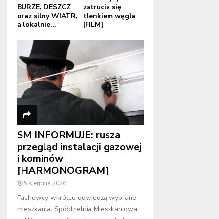
BURZE, DESZCZ
zatrucia się
oraz silny WIATR,
tlenkiem węgla
a lokalnie...
[FILM]
SM INFORMUJE: rusza
przegląd instalacji gazowej
i kominów
[HARMONOGRAM]
5 sierpnia 2026
Fachowcy wkrótce odwiedzą wybrane
mieszkania. Spółdzielnia Mieszkaniowa