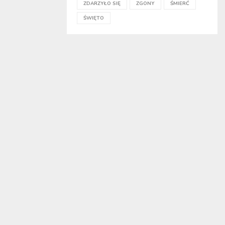
ZDARZYŁO SIĘ
ZGONY
ŚMIERĆ
ŚWIĘTO