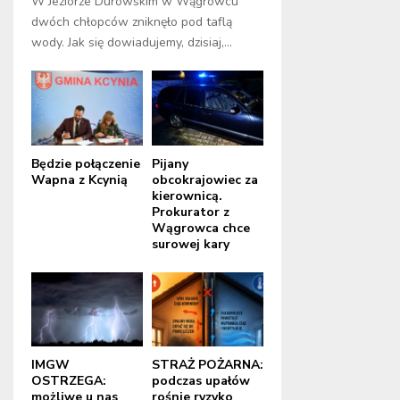
W Jeziorze Durowskim w Wągrowcu
dwóch chłopców zniknęło pod taflą
wody. Jak się dowiadujemy, dzisiaj,...
Będzie połączenie
Pijany
Wapna z Kcynią
obcokrajowiec za
kierownicą.
Prokurator z
Wągrowca chce
surowej kary
IMGW
STRAŻ POŻARNA:
OSTRZEGA:
podczas upałów
możliwe u nas
rośnie ryzyko