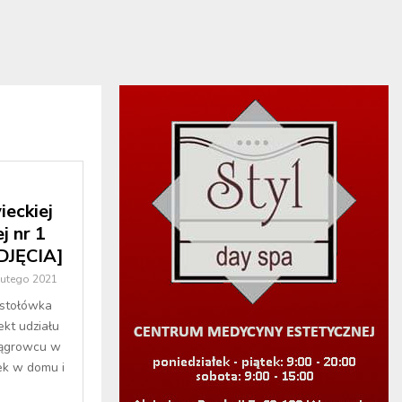
eckiej
j nr 1
ZDJĘCIA]
lutego 2021
stołówka
kt udziału
Wągrowcu w
ek w domu i