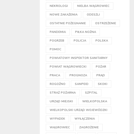
NEKROLOGI
NIELBA WĄGROWIEC
NOWE ZAKAŻENIA
ODESZLI
OSTATNIE POŻEGNANIE
OSTRZEŻENIE
PANDEMIA
PIŁKA NOŻNA
POGRZEB
POLICJA
POLSKA
POMOC
POWIATOWY INSPEKTOR SANITARNY
POWIAT WĄGROWIECKI
POŻAR
PRACA
PROGNOZA
PRĄD
ROGOŹNO
SANPEID
SKOKI
STRAŻ POŻARNA
SZPITAL
URZĄD MIEJSKI
WIELKOPOLSKA
WIELKOPOLSKI URZĄD WOJEWÓDZKI
WYPADEK
WYŁĄCZENIA
WĄGROWIEC
ZAGROŻENIE