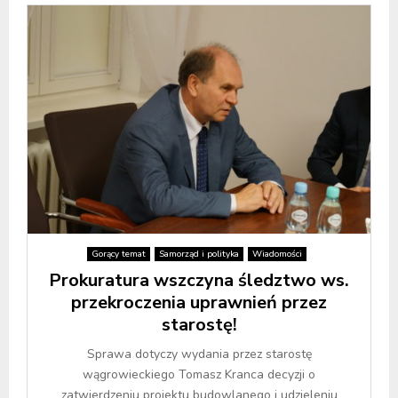
Gorący temat
Samorząd i polityka
Wiadomości
Prokuratura wszczyna śledztwo ws.
przekroczenia uprawnień przez
starostę!
Sprawa dotyczy wydania przez starostę
wągrowieckiego Tomasz Kranca decyzji o
zatwierdzeniu projektu budowlanego i udzieleniu