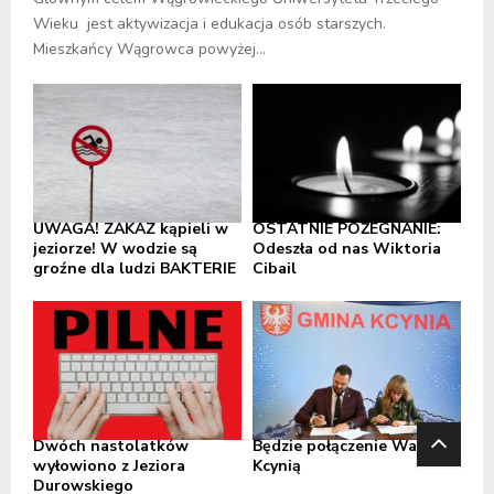
Wieku jest aktywizacja i edukacja osób starszych.
Mieszkańcy Wągrowca powyżej...
UWAGA! ZAKAZ kąpieli w
OSTATNIE POŻEGNANIE:
jeziorze! W wodzie są
Odeszła od nas Wiktoria
groźne dla ludzi BAKTERIE
Cibail
Dwóch nastolatków
Będzie połączenie Wapna z
wyłowiono z Jeziora
Kcynią
Durowskiego