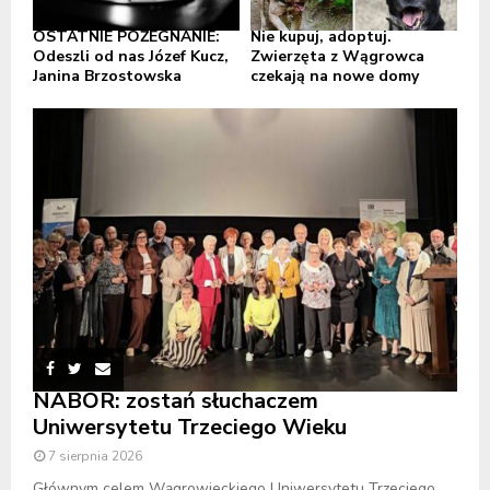
OSTATNIE POŻEGNANIE:
Nie kupuj, adoptuj.
Odeszli od nas Józef Kucz,
Zwierzęta z Wągrowca
Janina Brzostowska
czekają na nowe domy
NABÓR: zostań słuchaczem
Uniwersytetu Trzeciego Wieku
7 sierpnia 2026
Głównym celem Wągrowieckiego Uniwersytetu Trzeciego