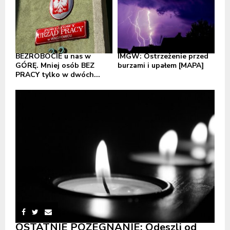
BEZROBOCIE u nas w
IMGW: Ostrzeżenie przed
GÓRĘ. Mniej osób BEZ
burzami i upałem [MAPA]
PRACY tylko w dwóch...
OSTATNIE POŻEGNANIE: Odeszli od