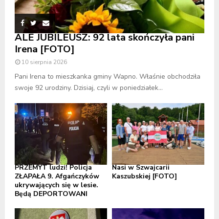
ALE JUBILEUSZ: 92 lata skończyła pani
Irena [FOTO]
10 sierpnia 2026
Pani Irena to mieszkanka gminy Wapno. Właśnie obchodziła
swoje 92 urodziny. Dzisiaj, czyli w poniedziałek...
PRZEMYT ludzi! Policja
Nasi w Szwajcarii
ZŁAPAŁA 9. Afgańczyków
Kaszubskiej [FOTO]
ukrywających się w lesie.
Będą DEPORTOWANI