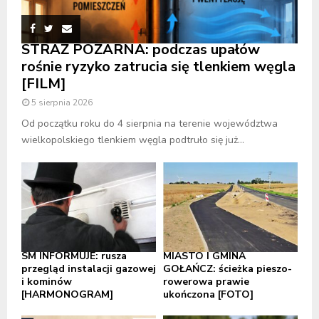
STRAŻ POŻARNA: podczas upałów
rośnie ryzyko zatrucia się tlenkiem węgla
[FILM]
5 sierpnia 2026
Od początku roku do 4 sierpnia na terenie województwa
wielkopolskiego tlenkiem węgla podtruło się już...
SM INFORMUJE: rusza
MIASTO I GMINA
przegląd instalacji gazowej
GOŁAŃCZ: ścieżka pieszo-
i kominów
rowerowa prawie
[HARMONOGRAM]
ukończona [FOTO]