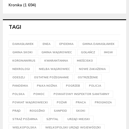
Kronika
(1 694)
TAGI
DAMASŁAWEK
ENEA
EPIDEMIA
GMINA DAMASŁAWEK
GMINA SKOKI
GMINA WĄGROWIEC
GOŁAŃCZ
IMGW
KORONAWIRUS
KWARANTANNA
MIEŚCISKO
NEKROLOGI
NIELBA WĄGROWIEC
NOWE ZAKAŻENIA
ODESZLI
OSTATNIE POŻEGNANIE
OSTRZEŻENIE
PANDEMIA
PIŁKA NOŻNA
POGRZEB
POLICJA
POLSKA
POMOC
POWIATOWY INSPEKTOR SANITARNY
POWIAT WĄGROWIECKI
POŻAR
PRACA
PROGNOZA
PRĄD
ROGOŹNO
SANPEID
SKOKI
STRAŻ POŻARNA
SZPITAL
URZĄD MIEJSKI
WIELKOPOLSKA
WIELKOPOLSKI URZĄD WOJEWÓDZKI