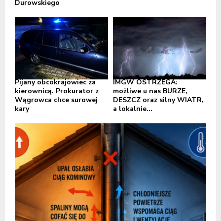
Durowskiego
Pijany obcokrajowiec za
IMGW OSTRZEGA:
kierownicą. Prokurator z
możliwe u nas BURZE,
Wągrowca chce surowej
DESZCZ oraz silny WIATR,
kary
a lokalnie...