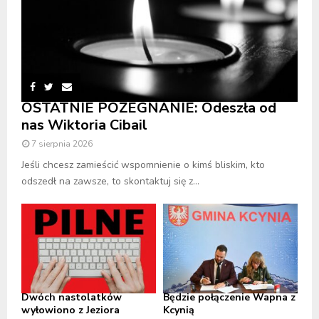
OSTATNIE POŻEGNANIE: Odeszła od
nas Wiktoria Cibail
7 sierpnia 2026
Jeśli chcesz zamieścić wspomnienie o kimś bliskim, kto
odszedł na zawsze, to skontaktuj się z...
Dwóch nastolatków
Będzie połączenie Wapna z
wyłowiono z Jeziora
Kcynią