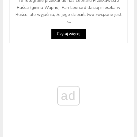
Te fotografie przesłał do nas Leonard Przesławski z
Ruśca (gmina Wapno). Pan Leonard dzisiaj mieszka w
Ruścu, ale wyjaśnia, że jego dzieciństwo związane jest
z...
Czytaj więcej
ad