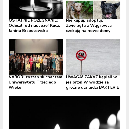
OSTATNIE POŻEGNANIE:
Nie kupuj, adoptuj.
Odeszli od nas Józef Kucz,
Zwierzęta z Wągrowca
Janina Brzostowska
czekają na nowe domy
NABÓR: zostań słuchaczem
UWAGA! ZAKAZ kąpieli w
Uniwersytetu Trzeciego
jeziorze! W wodzie są
Wieku
groźne dla ludzi BAKTERIE