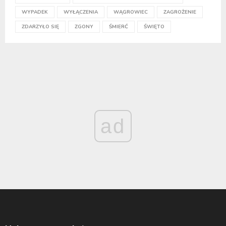
WYPADEK
WYŁĄCZENIA
WĄGROWIEC
ZAGROŻENIE
ZDARZYŁO SIĘ
ZGONY
ŚMIERĆ
ŚWIĘTO
ad