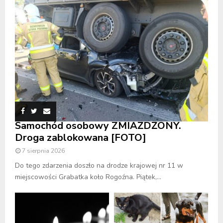
Samochód osobowy ZMIAŻDŻONY.
Droga zablokowana [FOTO]
7 sierpnia 2026
Do tego zdarzenia doszło na drodze krajowej nr 11 w
miejscowości Grabatka koło Rogoźna. Piątek,...