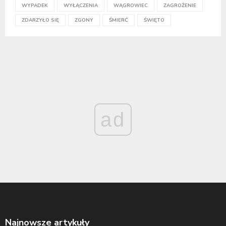
WYPADEK
WYŁĄCZENIA
WĄGROWIEC
ZAGROŻENIE
ZDARZYŁO SIĘ
ZGONY
ŚMIERĆ
ŚWIĘTO
ad
Najnowsze artykuły