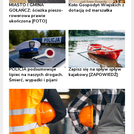
MIASTO I GMINA
Koło Gospodyń Wiejskich z
GOŁAŃCZ: ścieżka pieszo-
dotacją od marszałka
rowerowa prawie
ukończona [FOTO]
POLICJA podsumowuje
Zapisz się na spływ spływ
lipiec na naszych drogach.
kajakowy [ZAPOWIEDŹ]
Śmierć, wypadki i pijani