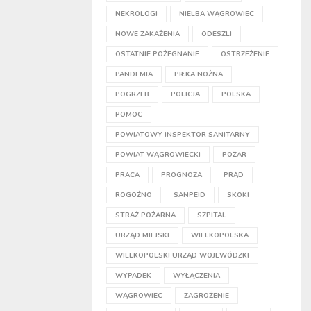
NEKROLOGI
NIELBA WĄGROWIEC
NOWE ZAKAŻENIA
ODESZLI
OSTATNIE POŻEGNANIE
OSTRZEŻENIE
PANDEMIA
PIŁKA NOŻNA
POGRZEB
POLICJA
POLSKA
POMOC
POWIATOWY INSPEKTOR SANITARNY
POWIAT WĄGROWIECKI
POŻAR
PRACA
PROGNOZA
PRĄD
ROGOŹNO
SANPEID
SKOKI
STRAŻ POŻARNA
SZPITAL
URZĄD MIEJSKI
WIELKOPOLSKA
WIELKOPOLSKI URZĄD WOJEWÓDZKI
WYPADEK
WYŁĄCZENIA
WĄGROWIEC
ZAGROŻENIE