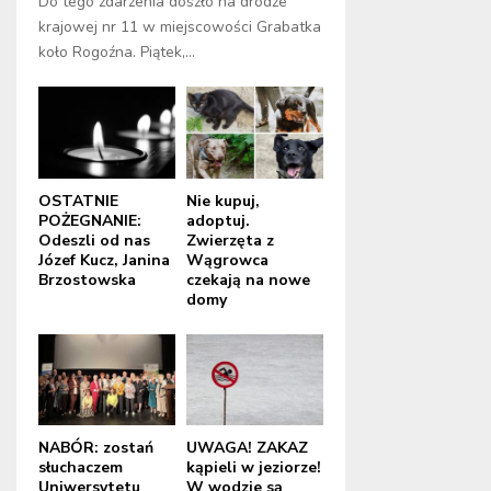
Do tego zdarzenia doszło na drodze
krajowej nr 11 w miejscowości Grabatka
koło Rogoźna. Piątek,...
OSTATNIE
Nie kupuj,
POŻEGNANIE:
adoptuj.
Odeszli od nas
Zwierzęta z
Józef Kucz, Janina
Wągrowca
Brzostowska
czekają na nowe
domy
NABÓR: zostań
UWAGA! ZAKAZ
słuchaczem
kąpieli w jeziorze!
Uniwersytetu
W wodzie są