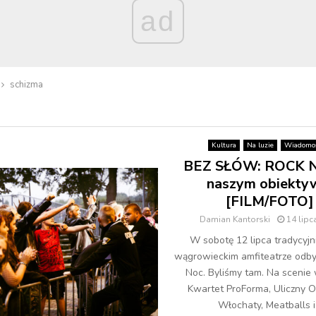
ad
schizma
Kultura
Na luzie
Wiadomoś
BEZ SŁÓW: ROCK 
naszym obiekty
[FILM/FOTO]
Damian Kantorski
14 lipc
W sobotę 12 lipca tradycyjn
wągrowieckim amfiteatrze odby
Noc. Byliśmy tam. Na scenie 
Kwartet ProForma, Uliczny O
Włochaty, Meatballs i.