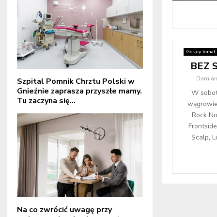
Gorący temat
BEZ 
Damian
Szpital Pomnik Chrztu Polski w
Gnieźnie zaprasza przyszłe mamy.
W sobotę
Tu zaczyna się...
wągrowiec
Rock No
Frontside
Scalp, L
Na co zwrócić uwagę przy