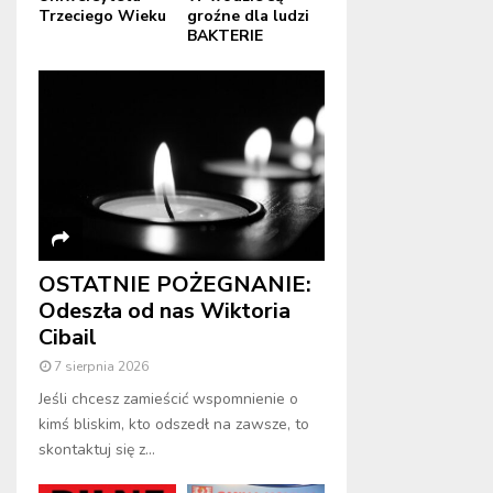
Trzeciego Wieku
groźne dla ludzi
BAKTERIE
OSTATNIE POŻEGNANIE:
Odeszła od nas Wiktoria
Cibail
7 sierpnia 2026
Jeśli chcesz zamieścić wspomnienie o
kimś bliskim, kto odszedł na zawsze, to
skontaktuj się z...