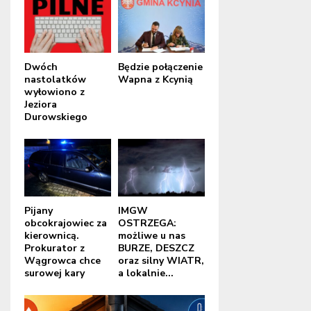
Dwóch
Będzie połączenie
nastolatków
Wapna z Kcynią
wyłowiono z
Jeziora
Durowskiego
Pijany
IMGW
obcokrajowiec za
OSTRZEGA:
kierownicą.
możliwe u nas
Prokurator z
BURZE, DESZCZ
Wągrowca chce
oraz silny WIATR,
surowej kary
a lokalnie...