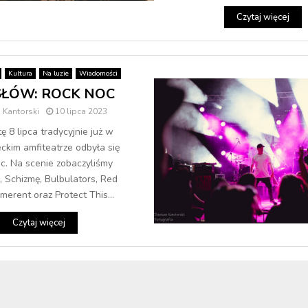
Czytaj więcej
Kultura
Na luzie
Wiadomości
SŁÓW: ROCK NOC
 Kantorski
10 lipca 2023
 8 lipca tradycyjnie już w
kim amfiteatrze odbyła się
c. Na scenie zobaczyliśmy
, Schizmę, Bulbulators, Red
imerent oraz Protect This...
Czytaj więcej