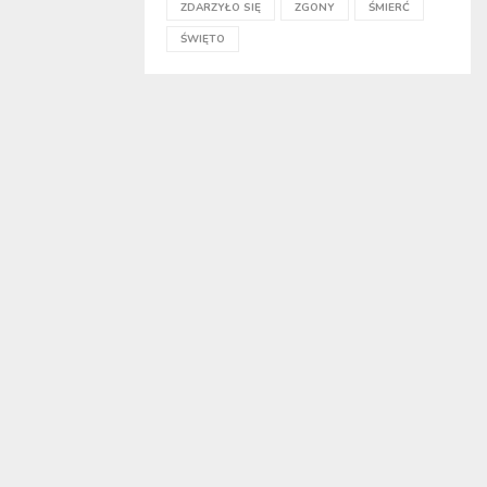
ZDARZYŁO SIĘ
ZGONY
ŚMIERĆ
ŚWIĘTO