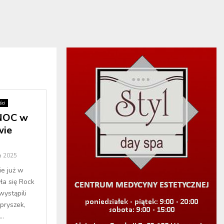
ci
NOC w
wie
a 2025
ie już w
ła się Rock
wystąpili
pryszek,
..