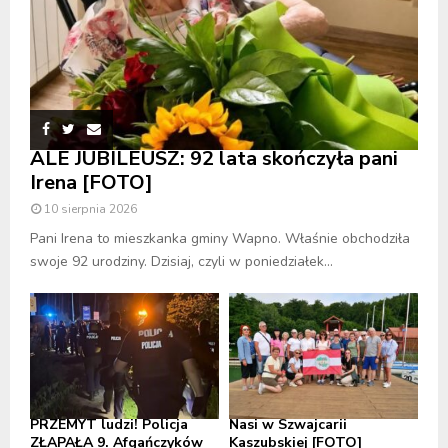
ALE JUBILEUSZ: 92 lata skończyła pani
Irena [FOTO]
10 sierpnia 2026
Pani Irena to mieszkanka gminy Wapno. Właśnie obchodziła
swoje 92 urodziny. Dzisiaj, czyli w poniedziałek...
PRZEMYT ludzi! Policja
Nasi w Szwajcarii
ZŁAPAŁA 9. Afgańczyków
Kaszubskiej [FOTO]