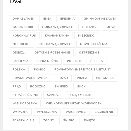
TAGI
DAMASŁAWEK
ENEA
EPIDEMIA
GMINA DAMASŁAWEK
GMINA SKOKI
GMINA WĄGROWIEC
GOŁAŃCZ
IMGW
KORONAWIRUS
KWARANTANNA
MIEŚCISKO
NEKROLOGI
NIELBA WĄGROWIEC
NOWE ZAKAŻENIA
ODESZLI
OSTATNIE POŻEGNANIE
OSTRZEŻENIE
PANDEMIA
PIŁKA NOŻNA
POGRZEB
POLICJA
POLSKA
POMOC
POWIATOWY INSPEKTOR SANITARNY
POWIAT WĄGROWIECKI
POŻAR
PRACA
PROGNOZA
PRĄD
ROGOŹNO
SANPEID
SKOKI
STRAŻ POŻARNA
SZPITAL
URZĄD MIEJSKI
WIELKOPOLSKA
WIELKOPOLSKI URZĄD WOJEWÓDZKI
WYPADEK
WYŁĄCZENIA
WĄGROWIEC
ZAGROŻENIE
ZDARZYŁO SIĘ
ZGONY
ŚMIERĆ
ŚWIĘTO