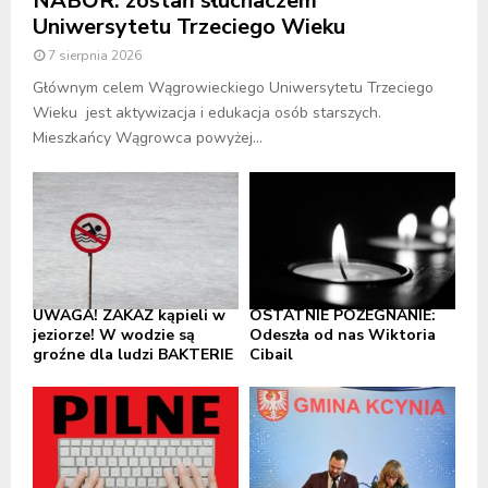
NABÓR: zostań słuchaczem
Uniwersytetu Trzeciego Wieku
7 sierpnia 2026
Głównym celem Wągrowieckiego Uniwersytetu Trzeciego
Wieku jest aktywizacja i edukacja osób starszych.
Mieszkańcy Wągrowca powyżej...
UWAGA! ZAKAZ kąpieli w
OSTATNIE POŻEGNANIE:
jeziorze! W wodzie są
Odeszła od nas Wiktoria
groźne dla ludzi BAKTERIE
Cibail