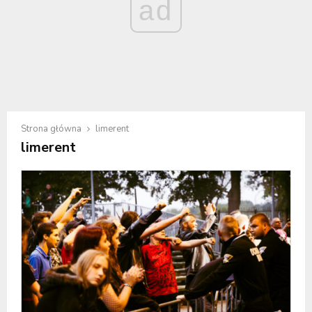
ad
Strona główna
limerent
limerent