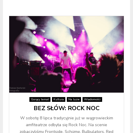
Gorący temat
Kultura
Na luzie
Wiadomości
BEZ SŁÓW: ROCK NOC
W sobotę 8 lipca tradycyjnie już w wągrowieckim
amfiteatrze odbyła się Rock Noc. Na scenie
zobaczyliśmy Frontside, Schizmę, Bulbulators, Red