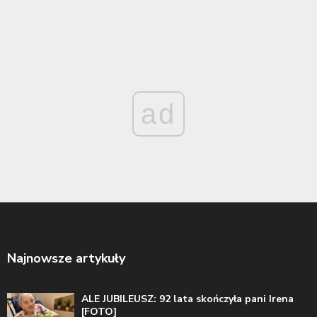
ad
Najnowsze artykuły
ALE JUBILEUSZ: 92 lata skończyła pani Irena
[FOTO]