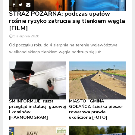
STRAŻ POŻARNA: podczas upałów
rośnie ryzyko zatrucia się tlenkiem węgla
[FILM]
5 sierpnia 2026
Od początku roku do 4 sierpnia na terenie województwa
wielkopolskiego tlenkiem węgla podtruło się już...
SM INFORMUJE: rusza
MIASTO I GMINA
przegląd instalacji gazowej
GOŁAŃCZ: ścieżka pieszo-
i kominów
rowerowa prawie
[HARMONOGRAM]
ukończona [FOTO]