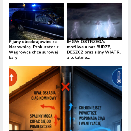
Pijany obcokrajowiec za
IMGW OSTRZEGA:
kierownicą. Prokurator z
możliwe u nas BURZE,
Wągrowca chce surowej
DESZCZ oraz silny WIATR,
kary
a lokalnie...