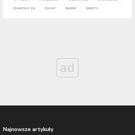
ZDARZYŁO SIĘ
ZGONY
ŚMIERĆ
ŚWIĘTO
ad
Najnowsze artykuły