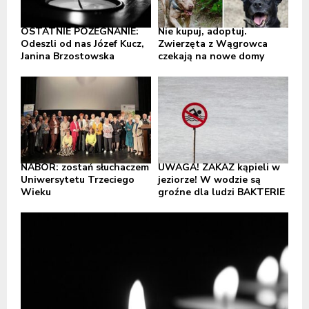
OSTATNIE POŻEGNANIE:
Nie kupuj, adoptuj.
Odeszli od nas Józef Kucz,
Zwierzęta z Wągrowca
Janina Brzostowska
czekają na nowe domy
NABÓR: zostań słuchaczem
UWAGA! ZAKAZ kąpieli w
Uniwersytetu Trzeciego
jeziorze! W wodzie są
Wieku
groźne dla ludzi BAKTERIE