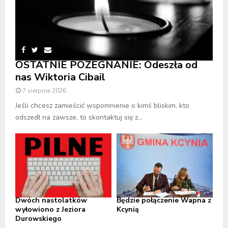
OSTATNIE POŻEGNANIE: Odeszła od
nas Wiktoria Cibail
7 sierpnia 2026
Jeśli chcesz zamieścić wspomnienie o kimś bliskim, kto
odszedł na zawsze, to skontaktuj się z...
Dwóch nastolatków
Będzie połączenie Wapna z
wyłowiono z Jeziora
Kcynią
Durowskiego