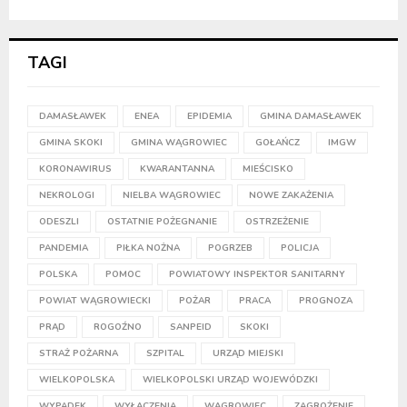
TAGI
DAMASŁAWEK
ENEA
EPIDEMIA
GMINA DAMASŁAWEK
GMINA SKOKI
GMINA WĄGROWIEC
GOŁAŃCZ
IMGW
KORONAWIRUS
KWARANTANNA
MIEŚCISKO
NEKROLOGI
NIELBA WĄGROWIEC
NOWE ZAKAŻENIA
ODESZLI
OSTATNIE POŻEGNANIE
OSTRZEŻENIE
PANDEMIA
PIŁKA NOŻNA
POGRZEB
POLICJA
POLSKA
POMOC
POWIATOWY INSPEKTOR SANITARNY
POWIAT WĄGROWIECKI
POŻAR
PRACA
PROGNOZA
PRĄD
ROGOŹNO
SANPEID
SKOKI
STRAŻ POŻARNA
SZPITAL
URZĄD MIEJSKI
WIELKOPOLSKA
WIELKOPOLSKI URZĄD WOJEWÓDZKI
WYPADEK
WYŁĄCZENIA
WĄGROWIEC
ZAGROŻENIE