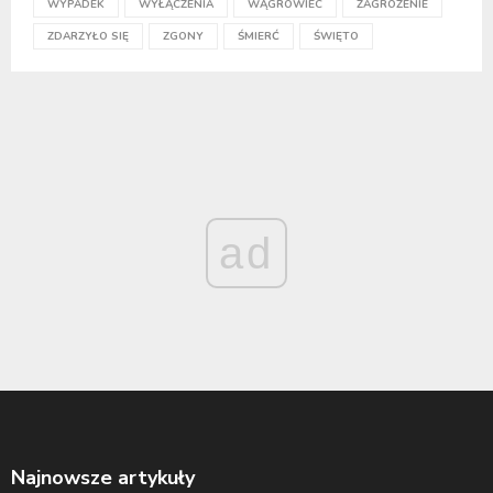
WYPADEK
WYŁĄCZENIA
WĄGROWIEC
ZAGROŻENIE
ZDARZYŁO SIĘ
ZGONY
ŚMIERĆ
ŚWIĘTO
ad
Najnowsze artykuły