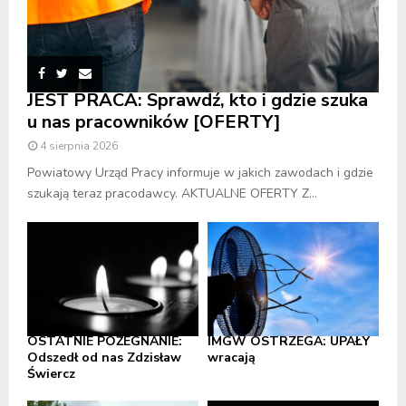
JEST PRACA: Sprawdź, kto i gdzie szuka
u nas pracowników [OFERTY]
4 sierpnia 2026
Powiatowy Urząd Pracy informuje w jakich zawodach i gdzie
szukają teraz pracodawcy. AKTUALNE OFERTY Z...
OSTATNIE POŻEGNANIE:
IMGW OSTRZEGA: UPAŁY
Odszedł od nas Zdzisław
wracają
Świercz