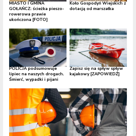
MIASTO I GMINA
Koło Gospodyń Wiejskich z
GOŁAŃCZ: ścieżka pieszo-
dotacją od marszałka
rowerowa prawie
ukończona [FOTO]
POLICJA podsumowuje
Zapisz się na spływ spływ
lipiec na naszych drogach.
kajakowy [ZAPOWIEDŹ]
Śmierć, wypadki i pijani