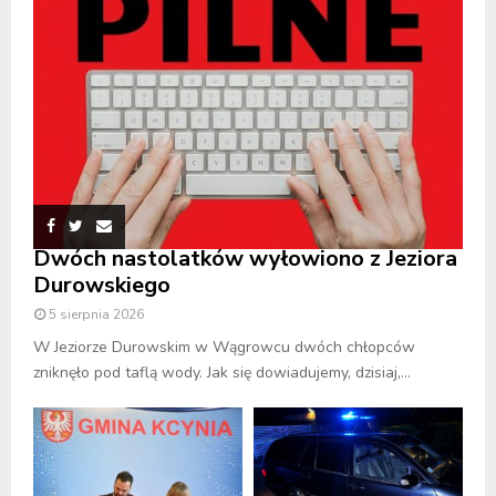
Dwóch nastolatków wyłowiono z Jeziora
Durowskiego
5 sierpnia 2026
W Jeziorze Durowskim w Wągrowcu dwóch chłopców
zniknęło pod taflą wody. Jak się dowiadujemy, dzisiaj,...