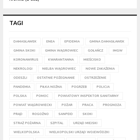
TAGI
DAMASŁAWEK
ENEA
EPIDEMIA
GMINA DAMASŁAWEK
GMINA SKOKI
GMINA WĄGROWIEC
GOŁAŃCZ
IMGW
KORONAWIRUS
KWARANTANNA
MIEŚCISKO
NEKROLOGI
NIELBA WĄGROWIEC
NOWE ZAKAŻENIA
ODESZLI
OSTATNIE POŻEGNANIE
OSTRZEŻENIE
PANDEMIA
PIŁKA NOŻNA
POGRZEB
POLICJA
POLSKA
POMOC
POWIATOWY INSPEKTOR SANITARNY
POWIAT WĄGROWIECKI
POŻAR
PRACA
PROGNOZA
PRĄD
ROGOŹNO
SANPEID
SKOKI
STRAŻ POŻARNA
SZPITAL
URZĄD MIEJSKI
WIELKOPOLSKA
WIELKOPOLSKI URZĄD WOJEWÓDZKI