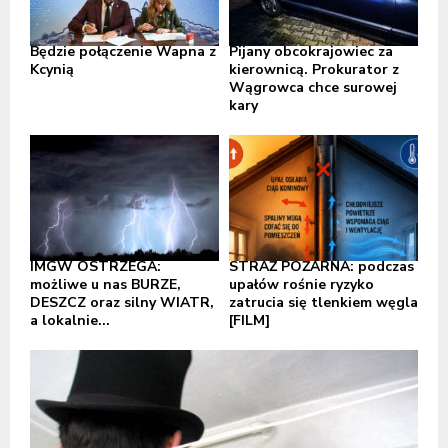
Będzie połączenie Wapna z
Pijany obcokrajowiec za
Kcynią
kierownicą. Prokurator z
Wągrowca chce surowej
kary
IMGW OSTRZEGA:
STRAŻ POŻARNA: podczas
możliwe u nas BURZE,
upałów rośnie ryzyko
DESZCZ oraz silny WIATR,
zatrucia się tlenkiem węgla
a lokalnie...
[FILM]