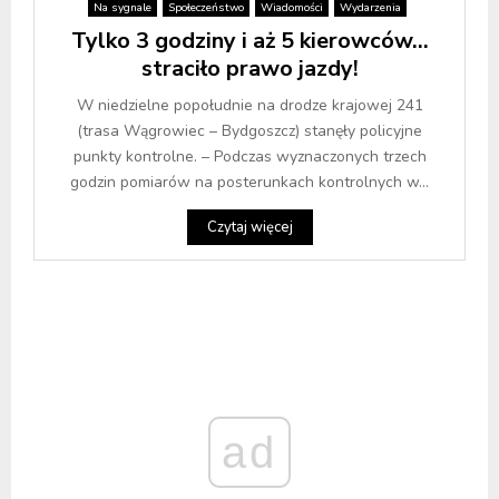
Na sygnale
Społeczeństwo
Wiadomości
Wydarzenia
Tylko 3 godziny i aż 5 kierowców…
straciło prawo jazdy!
W niedzielne popołudnie na drodze krajowej 241
(trasa Wągrowiec – Bydgoszcz) stanęły policyjne
punkty kontrolne. – Podczas wyznaczonych trzech
godzin pomiarów na posterunkach kontrolnych w...
Czytaj więcej
ad