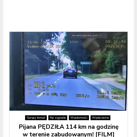
Gorący temat
Na sygnale
Wiadomości
Wydarzenia
Pijana PĘDZIŁA 114 km na godzinę
w terenie zabudowanym! [FILM]