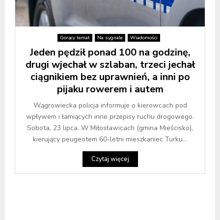
Gorący temat
Na sygnale
Wiadomości
Jeden pędził ponad 100 na godzinę,
drugi wjechał w szlaban, trzeci jechał
ciągnikiem bez uprawnień, a inni po
pijaku rowerem i autem
Wągrowiecka policja informuje o kierowcach pod
wpływem i łamiących inne przepisy ruchu drogowego.
Sobota, 23 lipca. W Miłosławicach (gmina Mieścisko),
kierujący peugeotem 60-letni mieszkaniec Turku...
Czytaj więcej