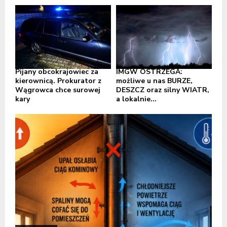
Pijany obcokrajowiec za
IMGW OSTRZEGA:
kierownicą. Prokurator z
możliwe u nas BURZE,
Wągrowca chce surowej
DESZCZ oraz silny WIATR,
kary
a lokalnie...