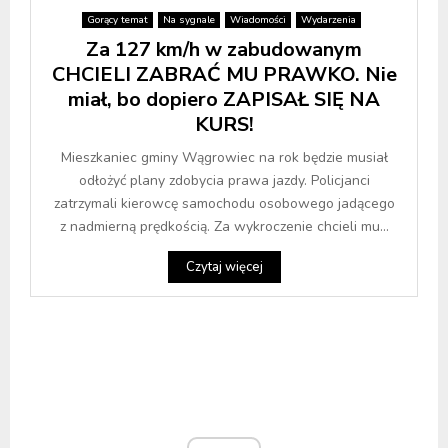
Gorący temat
Na sygnale
Wiadomości
Wydarzenia
Za 127 km/h w zabudowanym
CHCIELI ZABRAĆ MU PRAWKO. Nie
miał, bo dopiero ZAPISAŁ SIĘ NA
KURS!
Mieszkaniec gminy Wągrowiec na rok będzie musiał
odłożyć plany zdobycia prawa jazdy. Policjanci
zatrzymali kierowcę samochodu osobowego jadącego
z nadmierną prędkością. Za wykroczenie chcieli mu...
Czytaj więcej