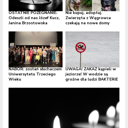
OSTATNIE POŻEGNANIE:
Nie kupuj, adoptuj.
Odeszli od nas Józef Kucz,
Zwierzęta z Wągrowca
Janina Brzostowska
czekają na nowe domy
NABÓR: zostań słuchaczem
UWAGA! ZAKAZ kąpieli w
Uniwersytetu Trzeciego
jeziorze! W wodzie są
Wieku
groźne dla ludzi BAKTERIE