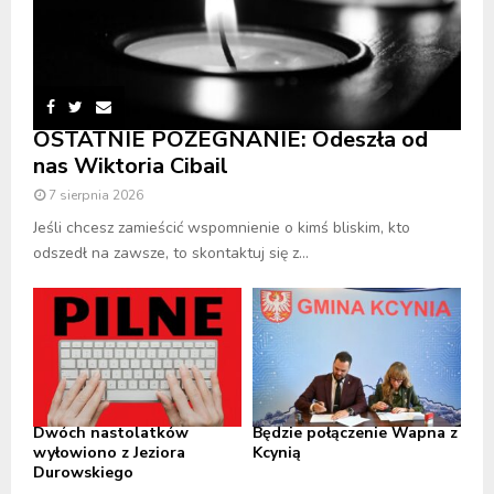
OSTATNIE POŻEGNANIE: Odeszła od
nas Wiktoria Cibail
7 sierpnia 2026
Jeśli chcesz zamieścić wspomnienie o kimś bliskim, kto
odszedł na zawsze, to skontaktuj się z...
Dwóch nastolatków
Będzie połączenie Wapna z
wyłowiono z Jeziora
Kcynią
Durowskiego