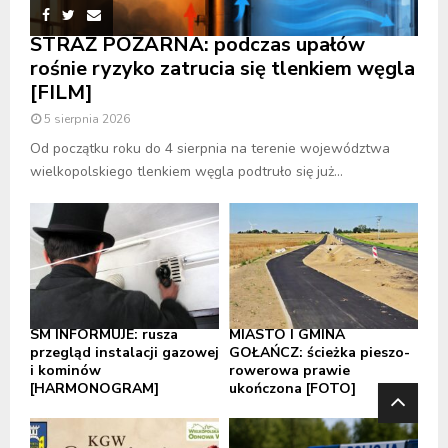
STRAŻ POŻARNA: podczas upałów
rośnie ryzyko zatrucia się tlenkiem węgla
[FILM]
5 sierpnia 2026
Od początku roku do 4 sierpnia na terenie województwa
wielkopolskiego tlenkiem węgla podtruło się już...
SM INFORMUJE: rusza
MIASTO I GMINA
przegląd instalacji gazowej
GOŁAŃCZ: ścieżka pieszo-
i kominów
rowerowa prawie
[HARMONOGRAM]
ukończona [FOTO]