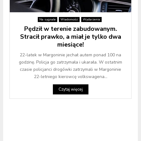
Na sygnale
Wiadomości
Wydarzenia
Pędził w terenie zabudowanym.
Stracił prawko, a miał je tylko dwa
miesiące!
22-latek w Margoninie jechał autem ponad 100 na
godzinę. Policja go zatrzymała i ukarała. W ostatnim
czasie policjanci drogówki zatrzymali w Margoninie
22-letniego kierowcę volkswagena...
Czytaj więcej