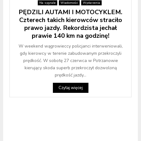
Na sygnale
Wiadomości
Wydarzenia
PĘDZILI AUTAMI I MOTOCYKLEM.
Czterech takich kierowców straciło
prawo jazdy. Rekordzista jechał
prawie 140 km na godzinę!
W weekend wągrowieccy policjanci interweniowali,
gdy kierowcy w terenie zabudowanym przekroczyli
prędkość. W sobotę 27 czerwca w Potrzanowie
kierujący skoda superb przekroczył dozwoloną
prędkość jazdy...
Czytaj więcej