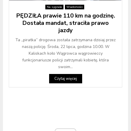
Na sygnale
Wiadomości
PĘDZIŁA prawie 110 km na godzinę.
Dostała mandat, straciła prawo
jazdy
Ta „piratka” drogowa została zatrzymana dzisiaj przez
naszą policję. Środa, 22 lipca, godzina 10.00. W
Kaliskach koło Wągrowca wągrowieccy
funkcjonariusze policji zatrzymali kobietę, która
swoim...
Czytaj więcej