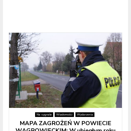
Na sygnale
Wiadomości
Wydarzenia
MAPA ZAGROŻEŃ W POWIECIE
WĄGROWIECKIM: W ubiegłym roku