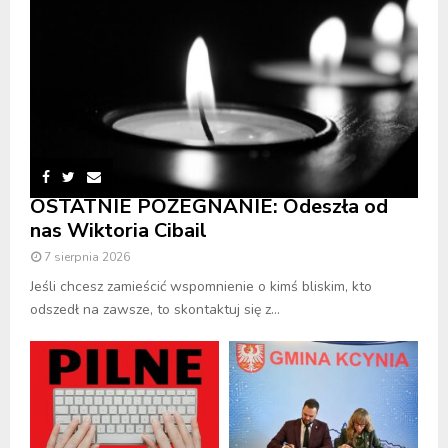
OSTATNIE POŻEGNANIE: Odeszła od
nas Wiktoria Cibail
7 sierpnia 2026
Jeśli chcesz zamieścić wspomnienie o kimś bliskim, kto
odszedł na zawsze, to skontaktuj się z...