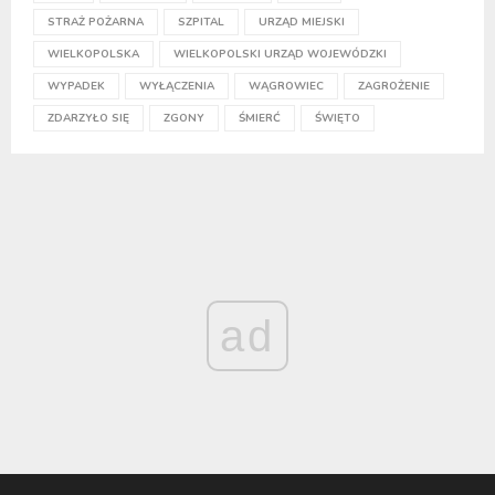
STRAŻ POŻARNA
SZPITAL
URZĄD MIEJSKI
WIELKOPOLSKA
WIELKOPOLSKI URZĄD WOJEWÓDZKI
WYPADEK
WYŁĄCZENIA
WĄGROWIEC
ZAGROŻENIE
ZDARZYŁO SIĘ
ZGONY
ŚMIERĆ
ŚWIĘTO
ad