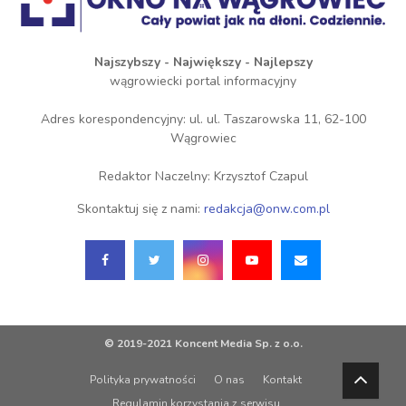
Najszybszy - Największy - Najlepszy
wągrowiecki portal informacyjny
Adres korespondencyjny: ul. ul. Taszarowska 11, 62-100
Wągrowiec
Redaktor Naczelny: Krzysztof Czapul
Skontaktuj się z nami:
redakcja@onw.com.pl
© 2019-2021 Koncent Media Sp. z o.o.
Polityka prywatności
O nas
Kontakt
Regulamin korzystania z serwisu