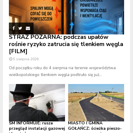
STRAŻ POŻARNA: podczas upałów
rośnie ryzyko zatrucia się tlenkiem węgla
[FILM]
5 sierpnia 2026
Od początku roku do 4 sierpnia na terenie województwa
wielkopolskiego tlenkiem węgla podtruło się już...
SM INFORMUJE: rusza
MIASTO I GMINA
przegląd instalacji gazowej
GOŁAŃCZ: ścieżka pieszo-