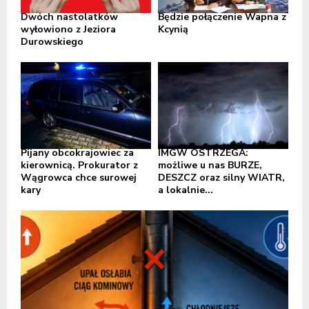
Dwóch nastolatków
Będzie połączenie Wapna z
wyłowiono z Jeziora
Kcynią
Durowskiego
Pijany obcokrajowiec za
IMGW OSTRZEGA:
kierownicą. Prokurator z
możliwe u nas BURZE,
Wągrowca chce surowej
DESZCZ oraz silny WIATR,
kary
a lokalnie...