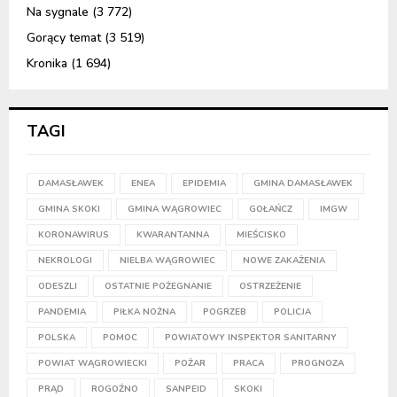
Na sygnale
(3 772)
Gorący temat
(3 519)
Kronika
(1 694)
TAGI
DAMASŁAWEK
ENEA
EPIDEMIA
GMINA DAMASŁAWEK
GMINA SKOKI
GMINA WĄGROWIEC
GOŁAŃCZ
IMGW
KORONAWIRUS
KWARANTANNA
MIEŚCISKO
NEKROLOGI
NIELBA WĄGROWIEC
NOWE ZAKAŻENIA
ODESZLI
OSTATNIE POŻEGNANIE
OSTRZEŻENIE
PANDEMIA
PIŁKA NOŻNA
POGRZEB
POLICJA
POLSKA
POMOC
POWIATOWY INSPEKTOR SANITARNY
POWIAT WĄGROWIECKI
POŻAR
PRACA
PROGNOZA
PRĄD
ROGOŹNO
SANPEID
SKOKI