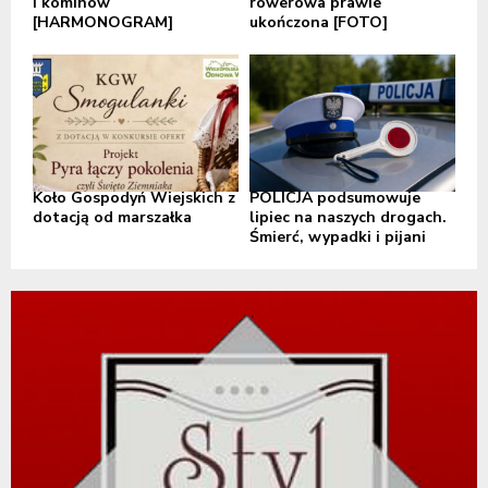
i kominów
rowerowa prawie
[HARMONOGRAM]
ukończona [FOTO]
Koło Gospodyń Wiejskich z
POLICJA podsumowuje
dotacją od marszałka
lipiec na naszych drogach.
Śmierć, wypadki i pijani