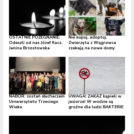
OSTATNIE POŻEGNANIE:
Nie kupuj, adoptuj.
Odeszli od nas Józef Kucz,
Zwierzęta z Wągrowca
Janina Brzostowska
czekają na nowe domy
NABÓR: zostań słuchaczem
UWAGA! ZAKAZ kąpieli w
Uniwersytetu Trzeciego
jeziorze! W wodzie są
Wieku
groźne dla ludzi BAKTERIE