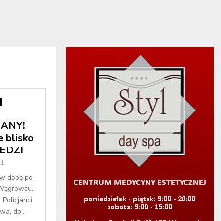
ANY!
 blisko
SIEDZI
21
 w dobę po
 Wągrowcu.
Policjanci
a, do...