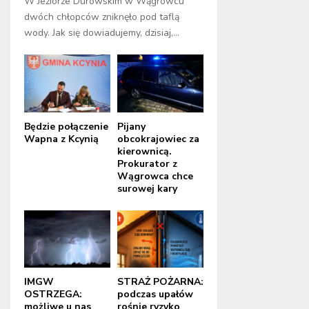
W Jeziorze Durowskim w Wągrowcu
dwóch chłopców zniknęło pod taflą
wody. Jak się dowiadujemy, dzisiaj,...
Będzie połączenie
Pijany
Wapna z Kcynią
obcokrajowiec za
kierownicą.
Prokurator z
Wągrowca chce
surowej kary
IMGW
STRAŻ POŻARNA:
OSTRZEGA:
podczas upałów
możliwe u nas
rośnie ryzyko