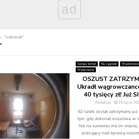
ad
"odbierak"
"
Gorący temat
Na sygnale
Wiadomości
Wydarzenia
OSZUST ZATRZYM
Ukradł wągrowczance
40 tysięcy zł! Już 
Redakcja
16 lipca 20
62-latek został zatrzymany już
tym, gdy dokonał oszustwa w
Ale na sumieniu ma on więcej… 
pracujący nad sprawą oszustw