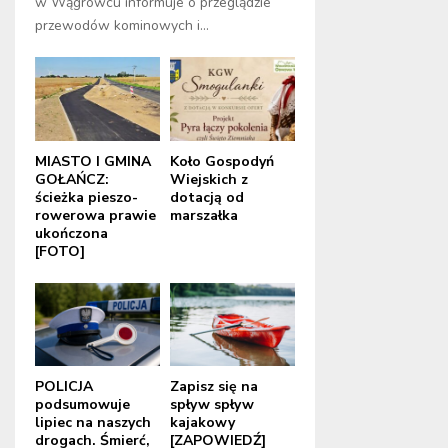
w Wągrowcu informuje o przeglądzie
przewodów kominowych i...
MIASTO I GMINA
Koło Gospodyń
GOŁAŃCZ:
Wiejskich z
ścieżka pieszo-
dotacją od
rowerowa prawie
marszałka
ukończona
[FOTO]
POLICJA
Zapisz się na
podsumowuje
spływ spływ
lipiec na naszych
kajakowy
drogach. Śmierć,
[ZAPOWIEDŹ]