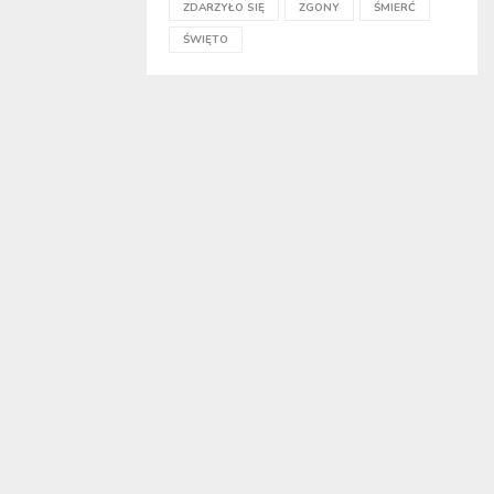
ZDARZYŁO SIĘ
ZGONY
ŚMIERĆ
ŚWIĘTO