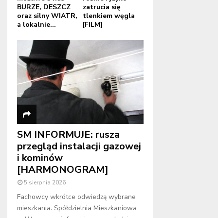
BURZE, DESZCZ
zatrucia się
oraz silny WIATR,
tlenkiem węgla
a lokalnie...
[FILM]
SM INFORMUJE: rusza
przegląd instalacji gazowej
i kominów
[HARMONOGRAM]
5 sierpnia 2026
Fachowcy wkrótce odwiedzą wybrane
mieszkania. Spółdzielnia Mieszkaniowa