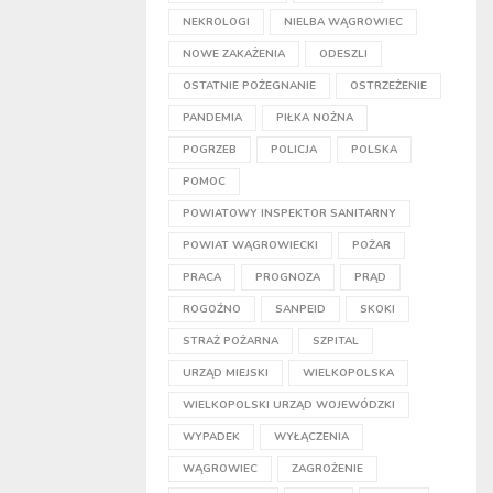
NEKROLOGI
NIELBA WĄGROWIEC
NOWE ZAKAŻENIA
ODESZLI
OSTATNIE POŻEGNANIE
OSTRZEŻENIE
PANDEMIA
PIŁKA NOŻNA
POGRZEB
POLICJA
POLSKA
POMOC
POWIATOWY INSPEKTOR SANITARNY
POWIAT WĄGROWIECKI
POŻAR
PRACA
PROGNOZA
PRĄD
ROGOŹNO
SANPEID
SKOKI
STRAŻ POŻARNA
SZPITAL
URZĄD MIEJSKI
WIELKOPOLSKA
WIELKOPOLSKI URZĄD WOJEWÓDZKI
WYPADEK
WYŁĄCZENIA
WĄGROWIEC
ZAGROŻENIE