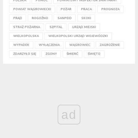
POLSKA
POMOC
POWIATOWY INSPEKTOR SANITARNY
POWIAT WĄGROWIECKI
POŻAR
PRACA
PROGNOZA
PRĄD
ROGOŹNO
SANPEID
SKOKI
STRAŻ POŻARNA
SZPITAL
URZĄD MIEJSKI
WIELKOPOLSKA
WIELKOPOLSKI URZĄD WOJEWÓDZKI
WYPADEK
WYŁĄCZENIA
WĄGROWIEC
ZAGROŻENIE
ZDARZYŁO SIĘ
ZGONY
ŚMIERĆ
ŚWIĘTO
ad