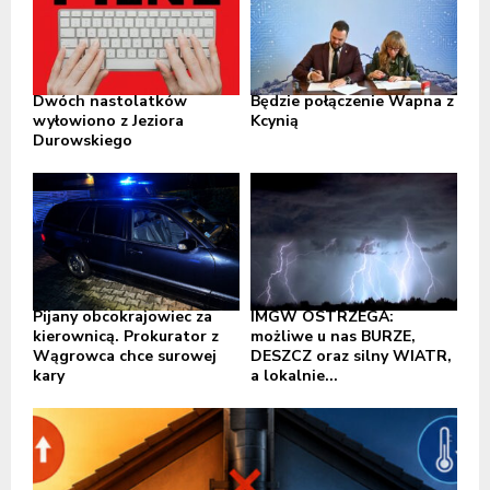
Dwóch nastolatków
Będzie połączenie Wapna z
wyłowiono z Jeziora
Kcynią
Durowskiego
Pijany obcokrajowiec za
IMGW OSTRZEGA:
kierownicą. Prokurator z
możliwe u nas BURZE,
Wągrowca chce surowej
DESZCZ oraz silny WIATR,
kary
a lokalnie...