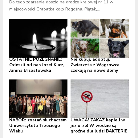
Do tego zdarzenia doszło na drodze krajowej nr 11 w
miejscowości Grabatka koło Rogoźna. Piątek,...
OSTATNIE POŻEGNANIE:
Nie kupuj, adoptuj.
Odeszli od nas Józef Kucz,
Zwierzęta z Wągrowca
Janina Brzostowska
czekają na nowe domy
NABÓR: zostań słuchaczem
UWAGA! ZAKAZ kąpieli w
Uniwersytetu Trzeciego
jeziorze! W wodzie są
Wieku
groźne dla ludzi BAKTERIE