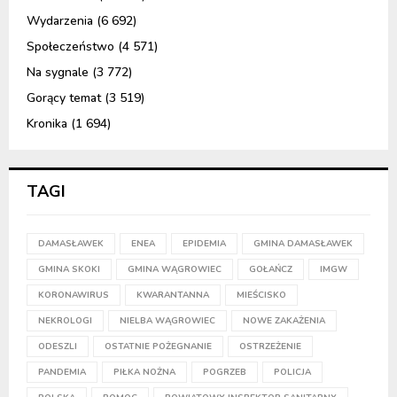
Wydarzenia
(6 692)
Społeczeństwo
(4 571)
Na sygnale
(3 772)
Gorący temat
(3 519)
Kronika
(1 694)
TAGI
DAMASŁAWEK
ENEA
EPIDEMIA
GMINA DAMASŁAWEK
GMINA SKOKI
GMINA WĄGROWIEC
GOŁAŃCZ
IMGW
KORONAWIRUS
KWARANTANNA
MIEŚCISKO
NEKROLOGI
NIELBA WĄGROWIEC
NOWE ZAKAŻENIA
ODESZLI
OSTATNIE POŻEGNANIE
OSTRZEŻENIE
PANDEMIA
PIŁKA NOŻNA
POGRZEB
POLICJA