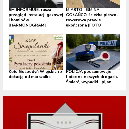
SM INFORMUJE: rusza
MIASTO I GMINA
przegląd instalacji gazowej
GOŁAŃCZ: ścieżka pieszo-
i kominów
rowerowa prawie
[HARMONOGRAM]
ukończona [FOTO]
Koło Gospodyń Wiejskich z
POLICJA podsumowuje
dotacją od marszałka
lipiec na naszych drogach.
Śmierć, wypadki i pijani