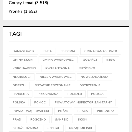
Gorący temat
(3 518)
Kronika
(1 692)
TAGI
DAMASŁAWEK
ENEA
EPIDEMIA
GMINA DAMASŁAWEK
GMINA SKOKI
GMINA WĄGROWIEC
GOŁAŃCZ
IMGW
KORONAWIRUS
KWARANTANNA
MIEŚCISKO
NEKROLOGI
NIELBA WĄGROWIEC
NOWE ZAKAŻENIA
ODESZLI
OSTATNIE POŻEGNANIE
OSTRZEŻENIE
PANDEMIA
PIŁKA NOŻNA
POGRZEB
POLICJA
POLSKA
POMOC
POWIATOWY INSPEKTOR SANITARNY
POWIAT WĄGROWIECKI
POŻAR
PRACA
PROGNOZA
PRĄD
ROGOŹNO
SANPEID
SKOKI
STRAŻ POŻARNA
SZPITAL
URZĄD MIEJSKI