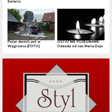
Świercz
Pożar dwóch aut w
OSTATNIE POŻEGNANIE:
Wągrowcu [FOTO]
Odeszła od nas Maria Dojs