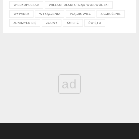
WIELKOPOLSKA
WIELKOPOLSKI URZĄD WOJEWÓDZKI
WYPADEK
WYŁĄCZENIA
WĄGROWIEC
ZAGROŻENIE
ZDARZYŁO SIĘ
ZGONY
ŚMIERĆ
ŚWIĘTO
ad