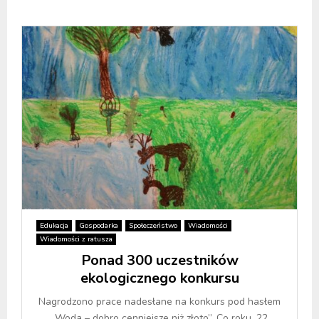
Edukacja
Gospodarka
Społeczeństwo
Wiadomości
Wiadomości z ratusza
Ponad 300 uczestników
ekologicznego konkursu
Nagrodzono prace nadesłane na konkurs pod hasłem
„Woda – dobro cenniejsze niż złoto”. Co roku, 22