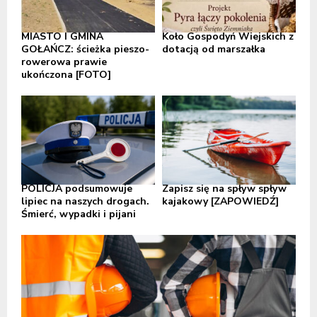
MIASTO I GMINA
Koło Gospodyń Wiejskich z
GOŁAŃCZ: ścieżka pieszo-
dotacją od marszałka
rowerowa prawie
ukończona [FOTO]
POLICJA podsumowuje
Zapisz się na spływ spływ
lipiec na naszych drogach.
kajakowy [ZAPOWIEDŹ]
Śmierć, wypadki i pijani