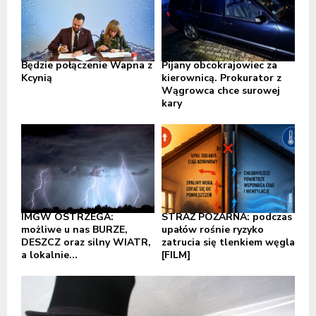
Będzie połączenie Wapna z
Pijany obcokrajowiec za
Kcynią
kierownicą. Prokurator z
Wągrowca chce surowej
kary
IMGW OSTRZEGA:
STRAŻ POŻARNA: podczas
możliwe u nas BURZE,
upałów rośnie ryzyko
DESZCZ oraz silny WIATR,
zatrucia się tlenkiem węgla
a lokalnie...
[FILM]