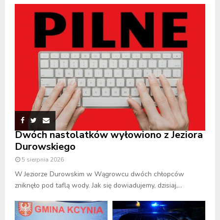
Dwóch nastolatków wyłowiono z Jeziora
Durowskiego
5 sierpnia 2026
W Jeziorze Durowskim w Wągrowcu dwóch chłopców
zniknęło pod taflą wody. Jak się dowiadujemy, dzisiaj,...