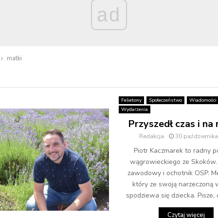
ad
matki
Felietony
Społeczeństwo
Wiadomości
Wydarzenia
Przyszedł czas i na
Redakcja
30 październik
Piotr Kaczmarek to radny 
wągrowieckiego ze Skoków.
zawodowy i ochotnik OSP. Mę
który ze swoją narzeczoną 
spodziewa się dziecka. Pisze, c
Czytaj więcej