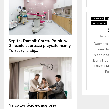
Felietony
S
Wydarzenia
Redakc
Szpital Pomnik Chrztu Polski w
Dagmara 
Gnieźnie zaprasza przyszłe mamy.
mama dw
Tu zaczyna się...
niepełno
„Bona Fide
Dzieci i 
Po
Na co zwrócić uwagę przy