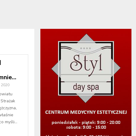
 mnie…
a 2020
powiatu
 Strażak
żczyzna,
właśnie
o myśli...