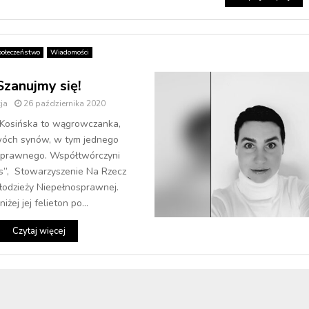
połeczeństwo
Wiadomości
Szanujmy się!
ja
26 października 2020
Kosińska to wągrowczanka,
óch synów, w tym jednego
sprawnego. Współtwórczyni
s”, Stowarzyszenie Na Rzecz
Młodzieży Niepełnosprawnej.
niżej jej felieton po...
Czytaj więcej