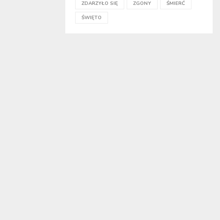
ZDARZYŁO SIĘ
ZGONY
ŚMIERĆ
ŚWIĘTO