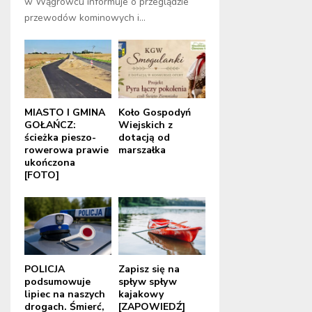
w Wągrowcu informuje o przeglądzie
przewodów kominowych i...
MIASTO I GMINA
Koło Gospodyń
GOŁAŃCZ:
Wiejskich z
ścieżka pieszo-
dotacją od
rowerowa prawie
marszałka
ukończona
[FOTO]
POLICJA
Zapisz się na
podsumowuje
spływ spływ
lipiec na naszych
kajakowy
drogach. Śmierć,
[ZAPOWIEDŹ]