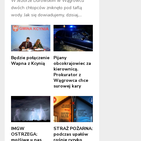
W Jeziorze Durowskim w Wągrowcu
dwóch chłopców zniknęło pod taflą
wody. Jak się dowiadujemy, dzisiaj,...
Będzie połączenie
Pijany
Wapna z Kcynią
obcokrajowiec za
kierownicą.
Prokurator z
Wągrowca chce
surowej kary
IMGW
STRAŻ POŻARNA:
OSTRZEGA:
podczas upałów
możliwe u nas
rośnie ryzyko