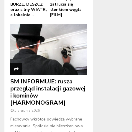
BURZE, DESZCZ
zatrucia się
oraz silny WIATR,
tlenkiem węgla
a lokalnie...
[FILM]
SM INFORMUJE: rusza
przegląd instalacji gazowej
i kominów
[HARMONOGRAM]
5 sierpnia 2026
Fachowcy wkrótce odwiedzą wybrane
mieszkania. Spółdzielnia Mieszkaniowa