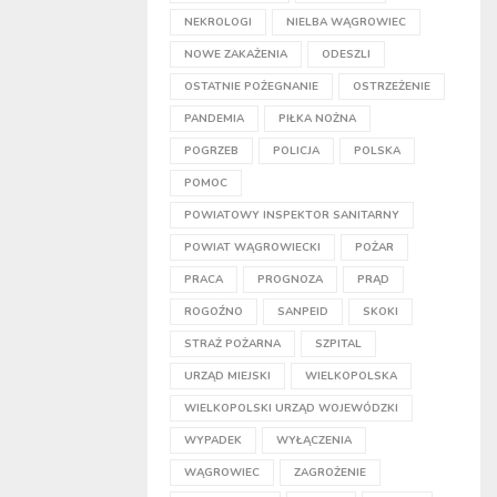
NEKROLOGI
NIELBA WĄGROWIEC
NOWE ZAKAŻENIA
ODESZLI
OSTATNIE POŻEGNANIE
OSTRZEŻENIE
PANDEMIA
PIŁKA NOŻNA
POGRZEB
POLICJA
POLSKA
POMOC
POWIATOWY INSPEKTOR SANITARNY
POWIAT WĄGROWIECKI
POŻAR
PRACA
PROGNOZA
PRĄD
ROGOŹNO
SANPEID
SKOKI
STRAŻ POŻARNA
SZPITAL
URZĄD MIEJSKI
WIELKOPOLSKA
WIELKOPOLSKI URZĄD WOJEWÓDZKI
WYPADEK
WYŁĄCZENIA
WĄGROWIEC
ZAGROŻENIE