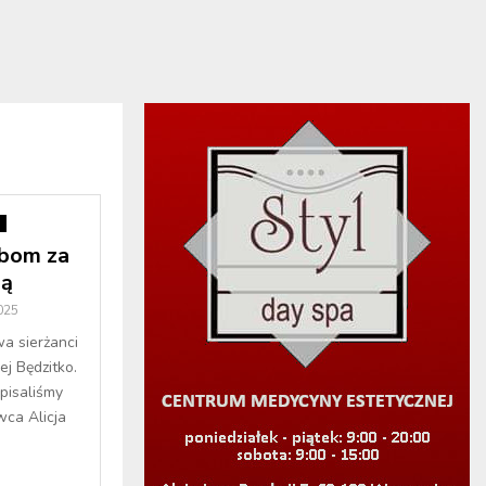
i
żbom za
zą
025
wa sierżanci
j Będzitko.
pisaliśmy
wca Alicja