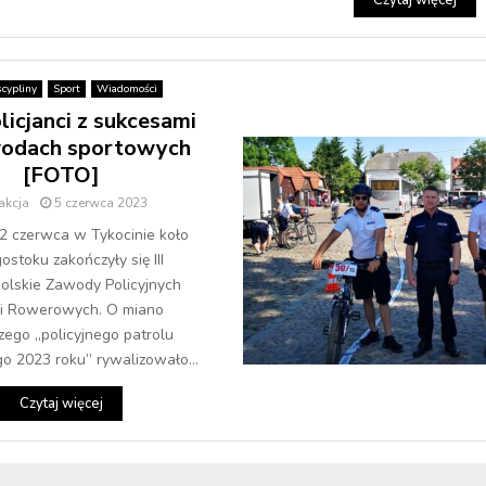
Czytaj więcej
scypliny
Sport
Wiadomości
licjanci z sukcesami
wodach sportowych
[FOTO]
akcja
5 czerwca 2023
2 czerwca w Tykocinie koło
ostoku zakończyły się III
olskie Zawody Policyjnych
li Rowerowych. O miano
zego „policyjnego patrolu
 2023 roku” rywalizowało...
Czytaj więcej