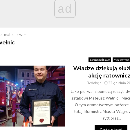
ad
mateusz wełnic
ełnic
Społeczeństwo
Wiadomośc
Władze dziękują słu
akcję ratownic
Redakcja
22 grudnia 2
Jako pierwsi z pomocą ruszyli d
sztabowi Mateusz Wełnic i Macie
O tym dramatycznym pożarze 
tutaj: Burmistrz Miasta Wągro
Trytt oraz...