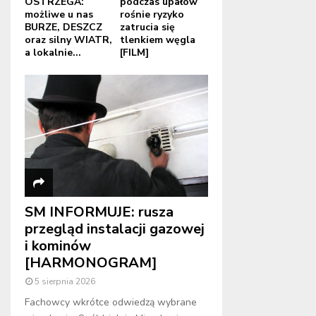
OSTRZEGA:
podczas upałów
możliwe u nas
rośnie ryzyko
BURZE, DESZCZ
zatrucia się
oraz silny WIATR,
tlenkiem węgla
a lokalnie...
[FILM]
SM INFORMUJE: rusza
przegląd instalacji gazowej
i kominów
[HARMONOGRAM]
5 sierpnia 2026
Fachowcy wkrótce odwiedzą wybrane