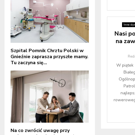
Inne dy
Nasi po
na za
Szpital Pomnik Chrztu Polski w
Gnieźnie zaprasza przyszłe mamy.
Red
Tu zaczyna się...
W piątek 
Białeg
Ogólnop
Patro
najleps
rowerowego
Na co zwrócić uwagę przy