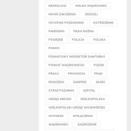
NEKROLOGI
NIELBA WĄGROWIEC
NOWE ZAKAŻENIA
ODESZLI
OSTATNIE POŻEGNANIE
OSTRZEŻENIE
PANDEMIA
PIŁKA NOŻNA
POGRZEB
POLICJA
POLSKA
POMOC
POWIATOWY INSPEKTOR SANITARNY
POWIAT WĄGROWIECKI
POŻAR
PRACA
PROGNOZA
PRĄD
ROGOŹNO
SANPEID
SKOKI
STRAŻ POŻARNA
SZPITAL
URZĄD MIEJSKI
WIELKOPOLSKA
WIELKOPOLSKI URZĄD WOJEWÓDZKI
WYPADEK
WYŁĄCZENIA
WĄGROWIEC
ZAGROŻENIE