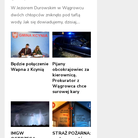
W Jeziorem Durowskim w Wągrowcu
dwóch chłopców zniknęło pod taflą
wody. Jak się dowiadujemy, dzisiaj,...
Będzie połączenie
Pijany
Wapna z Kcynią
obcokrajowiec za
kierownicą.
Prokurator z
Wągrowca chce
surowej kary
IMGW
STRAŻ POŻARNA: