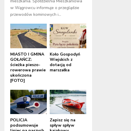
mieszkania. Spółdzielnia Mieszkaniowa
w Wągrowcu informuje o przeglądzie
przewodów kominowych i...
MIASTO I GMINA
Koło Gospodyń
GOŁAŃCZ:
Wiejskich z
ścieżka pieszo-
dotacją od
rowerowa prawie
marszałka
ukończona
[FOTO]
POLICJA
Zapisz się na
podsumowuje
spływ spływ
lipiec na naszych
kajakowy