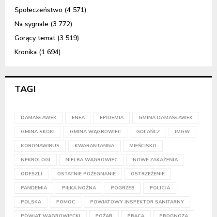
Społeczeństwo
(4 571)
Na sygnale
(3 772)
Gorący temat
(3 519)
Kronika
(1 694)
TAGI
DAMASŁAWEK
ENEA
EPIDEMIA
GMINA DAMASŁAWEK
GMINA SKOKI
GMINA WĄGROWIEC
GOŁAŃCZ
IMGW
KORONAWIRUS
KWARANTANNA
MIEŚCISKO
NEKROLOGI
NIELBA WĄGROWIEC
NOWE ZAKAŻENIA
ODESZLI
OSTATNIE POŻEGNANIE
OSTRZEŻENIE
PANDEMIA
PIŁKA NOŻNA
POGRZEB
POLICJA
POLSKA
POMOC
POWIATOWY INSPEKTOR SANITARNY
POWIAT WĄGROWIECKI
POŻAR
PRACA
PROGNOZA