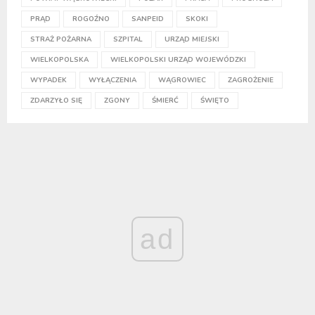
PRĄD
ROGOŹNO
SANPEID
SKOKI
STRAŻ POŻARNA
SZPITAL
URZĄD MIEJSKI
WIELKOPOLSKA
WIELKOPOLSKI URZĄD WOJEWÓDZKI
WYPADEK
WYŁĄCZENIA
WĄGROWIEC
ZAGROŻENIE
ZDARZYŁO SIĘ
ZGONY
ŚMIERĆ
ŚWIĘTO
ad