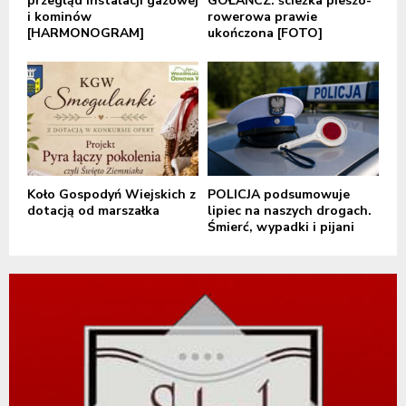
przegląd instalacji gazowej
GOŁAŃCZ: ścieżka pieszo-
i kominów
rowerowa prawie
[HARMONOGRAM]
ukończona [FOTO]
Koło Gospodyń Wiejskich z
POLICJA podsumowuje
dotacją od marszałka
lipiec na naszych drogach.
Śmierć, wypadki i pijani